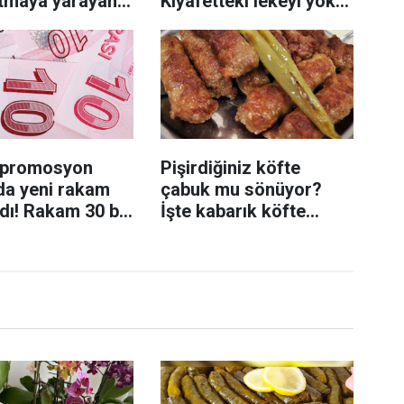
utmaya yarayan
Kıyafetteki lekeyi yok
m
ediyor
 promosyon
Pişirdiğiniz köfte
da yeni rakam
çabuk mu sönüyor?
dı! Rakam 30 bin
İşte kabarık köfte
ıktı
pişirmenin yolu