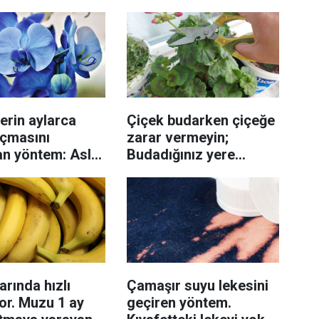
erin aylarca
Çiçek budarken çiçeğe
açmasını
zarar vermeyin;
an yöntem: Asla
Budadığınız yere
acak
bundan sürün çiçekler
coşuyor...
arında hızlı
Çamaşır suyu lekesini
or. Muzu 1 ay
geçiren yöntem.