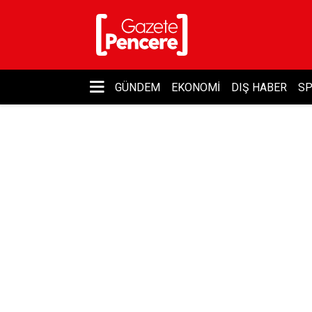
GÜNDEM
EKONOMI
DIŞ HABER
S