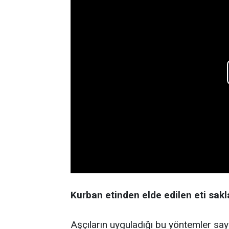
Kurban etinden elde edilen eti sak
Aşçıların uyguladığı bu yöntemler s