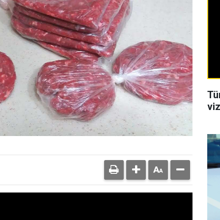
Tü
viz