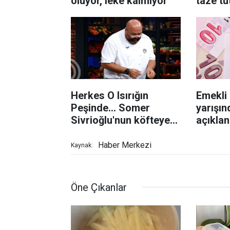
oluyor, leke kalmıyor
taze t
yönte
Herkes O Isırığın
Emekli
Peşinde... Somer
yarışın
Sivrioğlu'nun köfteye
açıklan
lezzet katan sırrı
liraya ç
Haber Merkezi
Kaynak:
Öne Çıkanlar