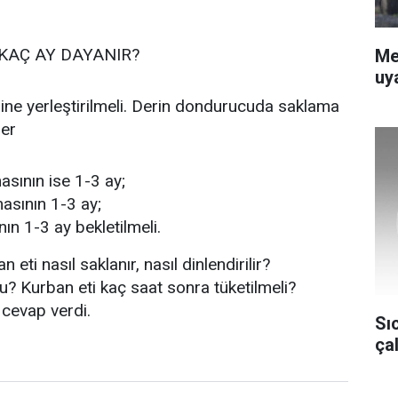
AÇ AY DAYANIR?
Me
uya
ne yerleştirilmeli. Derin dondurucuda saklama
ler
asının ise 1-3 ay;
masının 1-3 ay;
ın 1-3 ay bekletilmeli.
eti nasıl saklanır, nasıl dinlendirilir?
Kurban eti kaç saat sonra tüketilmeli?
 cevap verdi.
Sı
ça