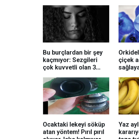
Bu burçlardan bir şey
Orkidel
kaçmıyor: Sezgileri
çiçek 
çok kuvvetli olan 3
sağlay
burç belli oldu
solmay
Ocaktaki lekeyi söküp
Yaz ayl
atan yöntem! Pırıl pırıl
kararıy