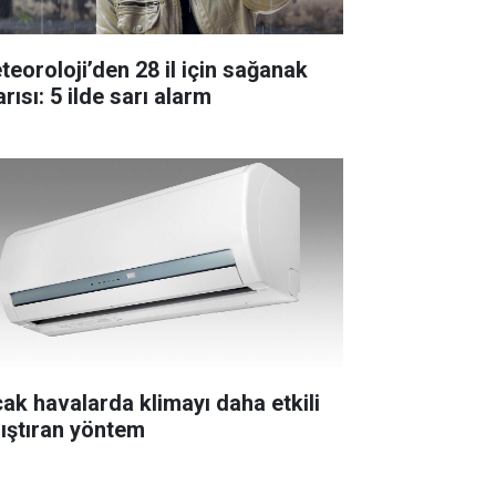
teoroloji’den 28 il için sağanak
rısı: 5 ilde sarı alarm
cak havalarda klimayı daha etkili
lıştıran yöntem