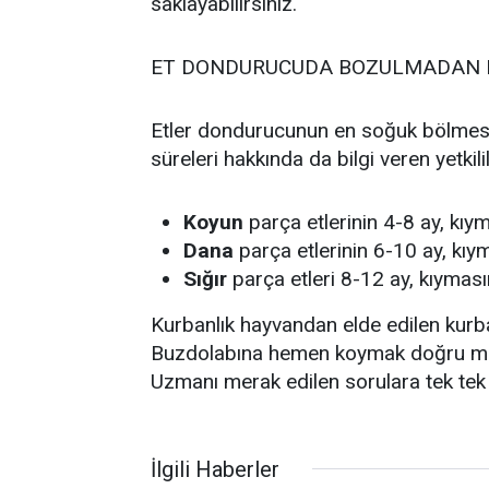
saklayabilirsiniz.
ET DONDURUCUDA BOZULMADAN K
Etler dondurucunun en soğuk bölmesi
süreleri hakkında da bilgi veren yetkili
Koyun
parça etlerinin 4-8 ay, kıym
Dana
parça etlerinin 6-10 ay, kıy
Sığır
parça etleri 8-12 ay, kıymasın
Kurbanlık hayvandan elde edilen kurban 
Buzdolabına hemen koymak doğru mu? 
Uzmanı merak edilen sorulara tek tek
İlgili Haberler