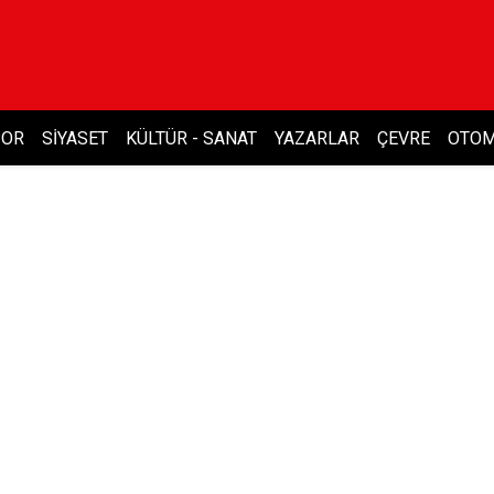
POR
SIYASET
KÜLTÜR - SANAT
YAZARLAR
ÇEVRE
OTOM