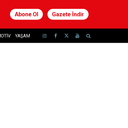
Abone Ol
Gazete İndir
OTIV
YAŞAM