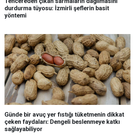
Tencereden çıkan sarmaların dağılmasını
durdurma tüyosu: İzmirli şeflerin basit
yöntemi
Günde bir avuç yer fıstığı tüketmenin dikkat
çeken faydaları: Dengeli beslenmeye katkı
sağlayabiliyor