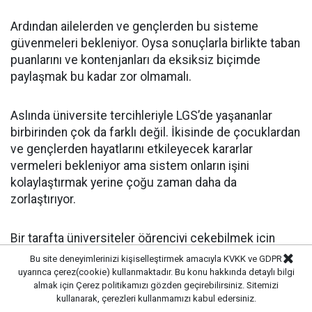
Ardından ailelerden ve gençlerden bu sisteme
güvenmeleri bekleniyor. Oysa sonuçlarla birlikte taban
puanlarını ve kontenjanları da eksiksiz biçimde
paylaşmak bu kadar zor olmamalı.
Aslında üniversite tercihleriyle LGS’de yaşananlar
birbirinden çok da farklı değil. İkisinde de çocuklardan
ve gençlerden hayatlarını etkileyecek kararlar
vermeleri bekleniyor ama sistem onların işini
kolaylaştırmak yerine çoğu zaman daha da
zorlaştırıyor.
Bir tarafta üniversiteler öğrenciyi çekebilmek için
bütün imkânlarını seferber ediyor, akademisyenlerini
Bu site deneyimlerinizi kişiselleştirmek amacıyla KVKK ve GDPR
tanıtım masalarına oturtuyor. Kampüslerde adeta bir
uyarınca çerez(cookie) kullanmaktadır. Bu konu hakkında detaylı bilgi
almak için
Çerez politikamızı
gözden geçirebilirsiniz. Sitemizi
üniversite pazarı kuruluyor; eğitimin nasıl giderek
kullanarak, çerezleri kullanmamızı kabul edersiniz.
ticari bir alana dönüştüğünü herkes açıkça görüyor.