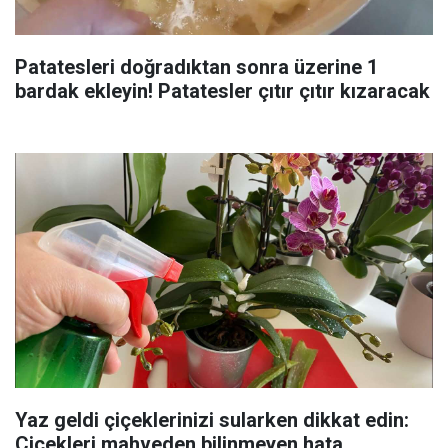
Patatesleri doğradıktan sonra üzerine 1
bardak ekleyin! Patatesler çıtır çıtır kızaracak
Yaz geldi çiçeklerinizi sularken dikkat edin:
Çiçekleri mahveden bilinmeyen hata...