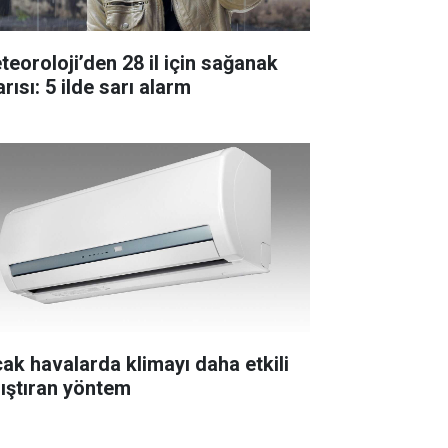
teoroloji’den 28 il için sağanak
rısı: 5 ilde sarı alarm
cak havalarda klimayı daha etkili
lıştıran yöntem