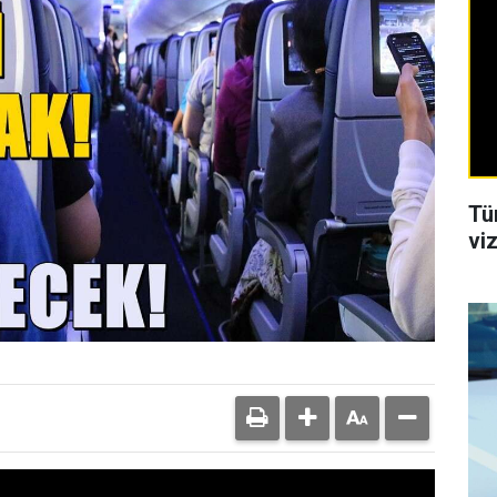
Tü
viz