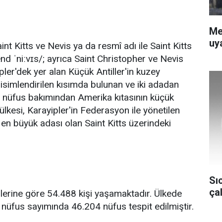
Me
uya
int Kitts ve Nevis ya da resmî adı ile Saint Kitts
d ˈniːvɪs/; ayrıca Saint Christopher ve Nevis
pler'dek yer alan Küçük Antiller'in kuzey
isimlendirilen kısımda bulunan ve iki adadan
e nüfus bakımından Amerika kıtasının küçük
ülkesi, Karayipler'in Federasyon ile yönetilen
n en büyük adası olan Saint Kitts üzerindeki
Sı
ça
lerine göre 54.488 kişi yaşamaktadır. Ülkede
 nüfus sayımında 46.204 nüfus tespit edilmiştir.