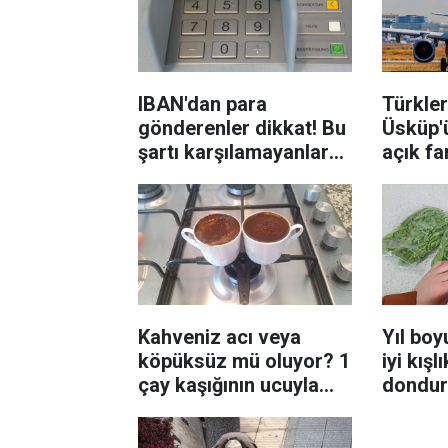
IBAN'dan para
Türkler
gönderenler dikkat! Bu
Üsküp'ü
şartı karşılamayanlar
açık far
işlem yapamayacak
deneti
Kahveniz acı veya
Yıl boy
köpüksüz mü oluyor? 1
iyi kışl
çay kaşığının ucuyla
dondur
bundan ekleyin
açıklan
yumuşuyor