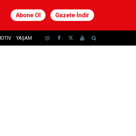
Abone Ol
Gazete İndir
OTIV
YAŞAM