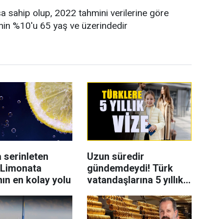
sa sahip olup, 2022 tahmini verilerine göre
enin %10'u 65 yaş ve üzerindedir
 serinleten
Uzun süredir
: Limonata
gündemdeydi! Türk
ın en kolay yolu
vatandaşlarına 5 yıllık
Avrupa vizesi