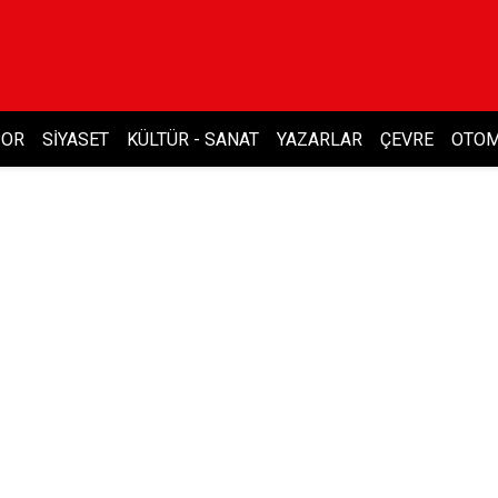
POR
SIYASET
KÜLTÜR - SANAT
YAZARLAR
ÇEVRE
OTOM