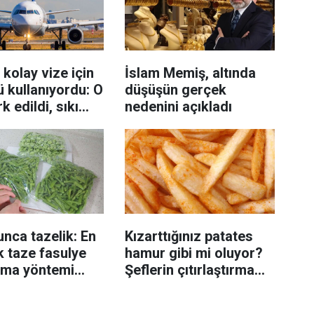
 kolay vize için
İslam Memiş, altında
 kullanıyordu: O
düşüşün gerçek
k edildi, sıkı
nedenini açıkladı
m
unca tazelik: En
Kızarttığınız patates
ık taze fasulye
hamur gibi mi oluyor?
ma yöntemi
Şeflerin çıtırlaştırma
dı
yöntemi