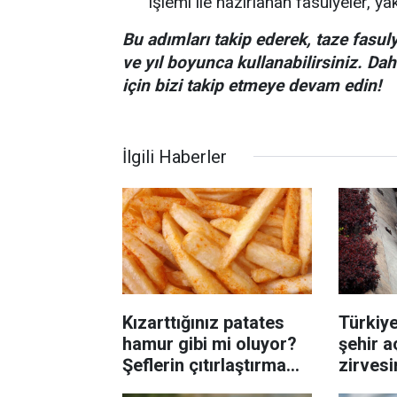
işlemi ile hazırlanan fasulyeler, ya
Bu adımları takip ederek, taze fasuly
ve yıl boyunca kullanabilirsiniz. Dah
için bizi takip etmeye devam edin!
İlgili Haberler
Kızarttığınız patates
Türkiye
hamur gibi mi oluyor?
şehir a
Şeflerin çıtırlaştırma
zirvesi
yöntemi
oldu