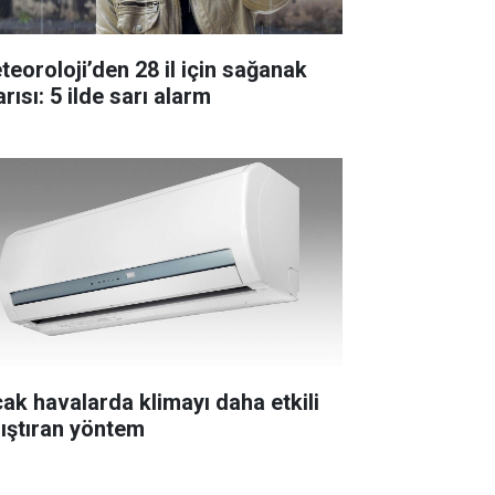
teoroloji’den 28 il için sağanak
rısı: 5 ilde sarı alarm
cak havalarda klimayı daha etkili
lıştıran yöntem