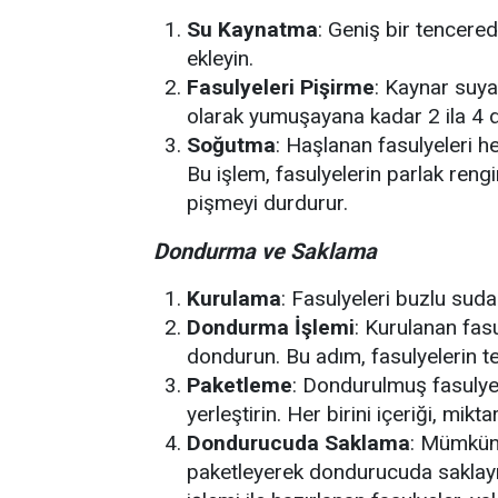
Su Kaynatma
: Geniş bir tencere
ekleyin.
Fasulyeleri Pişirme
: Kaynar suya
olarak yumuşayana kadar 2 ila 4 d
Soğutma
: Haşlanan fasulyeleri h
Bu işlem, fasulyelerin parlak rengi
pişmeyi durdurur.
Dondurma ve Saklama
Kurulama
: Fasulyeleri buzlu sudan
Dondurma İşlemi
: Kurulanan fasu
dondurun. Bu adım, fasulyelerin t
Paketleme
: Dondurulmuş fasulyele
yerleştirin. Her birini içeriği, miktar
Dondurucuda Saklama
: Mümkün
paketleyerek dondurucuda saklayı