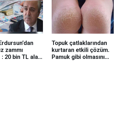
Erdursun’dan
Topuk çatlaklarından
z zammı
kurtaran etkili çözüm.
 : 20 bin TL alan
Pamuk gibi olmasını
nin maaşı
sağlıyor..
i