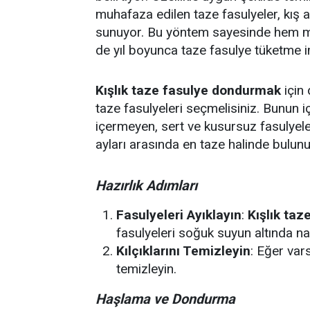
muhafaza edilen taze fasulyeler, kış ay
sunuyor. Bu yöntem sayesinde hem me
de yıl boyunca taze fasulye tüketme im
Kışlık taze fasulye dondurmak
için
taze fasulyeleri seçmelisiniz. Bunun iç
içermeyen, sert ve kusursuz fasulyeler
ayları arasında en taze halinde bulunu
Hazırlık Adımları
Fasulyeleri Ayıklayın
:
Kışlık ta
fasulyeleri soğuk suyun altında naz
Kılçıklarını Temizleyin
: Eğer var
temizleyin.
Haşlama ve Dondurma