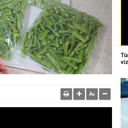
Tü
viz