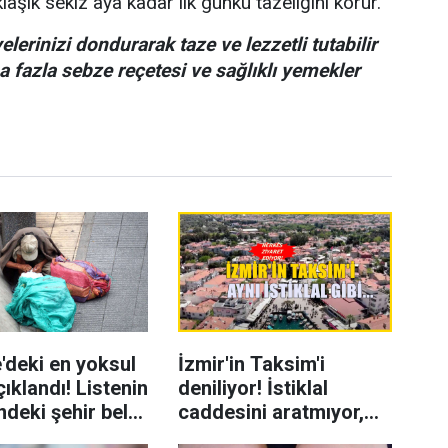
klaşık sekiz aya kadar ilk günkü tazeliğini korur.
elerinizi dondurarak taze ve lezzetli tutabilir
a fazla sebze reçetesi ve sağlıklı yemekler
'deki en yoksul
İzmir'in Taksim'i
çıklandı! Listenin
deniliyor! İstiklal
ndeki şehir belli
caddesini aratmıyor,
herkes akın ediyor