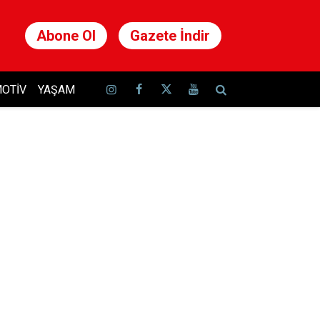
Abone Ol
Gazete İndir
OTIV
YAŞAM