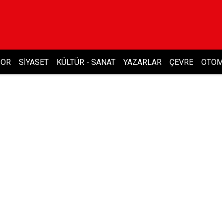
POR
SIYASET
KÜLTÜR - SANAT
YAZARLAR
ÇEVRE
OTOM