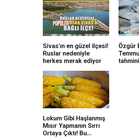
Sivas'ın en güzel ilçesi!
Özgür 
Ruslar nedeniyle
Temmu
herkes merak ediyor
tahmini
emekli
netleşt
Lokum Gibi Haşlanmış
Mısır Yapmanın Sırrı
Ortaya Çıktı! Bu