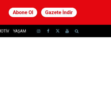
Abone Ol
Gazete İndir
OTIV
YAŞAM