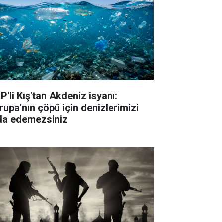
P'li Kış'tan Akdeniz isyanı:
rupa'nın çöpü için denizlerimizi
da edemezsiniz