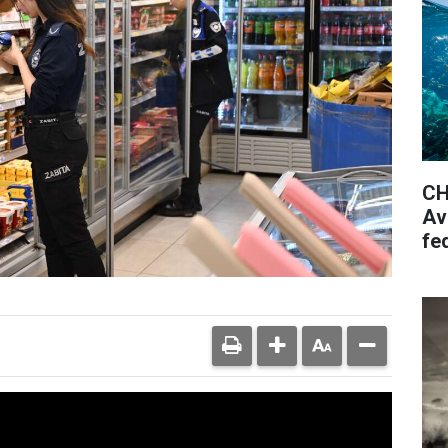
CH
Av
fe