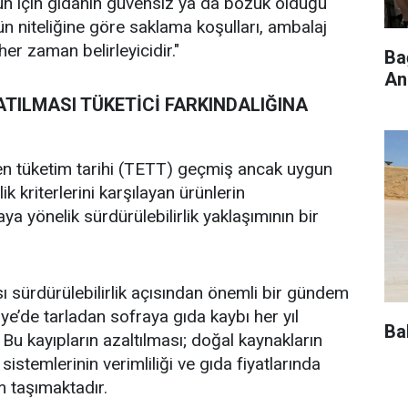
rün için gıdanın güvensiz ya da bozuk olduğu
 niteliğine göre saklama koşulları, ambalaj
er zaman belirleyicidir."
Ba
An
ATILMASI TÜKETİCİ FARKINDALIĞINA
len tüketim tarihi (TETT) geçmiş ancak uygun
 kriterlerini karşılayan ürünlerin
ya yönelik sürdürülebilirlik yaklaşımının bir
ı sürdürülebilirlik açısından önemli bir gündem
ye’de tarladan sofraya gıda kaybı her yıl
Ba
Bu kayıpların azaltılması; doğal kaynakların
sistemlerinin verimliliği ve gıda fiyatlarında
 taşımaktadır.