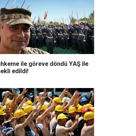
hkeme ile göreve döndü YAŞ ile
kli edildi!