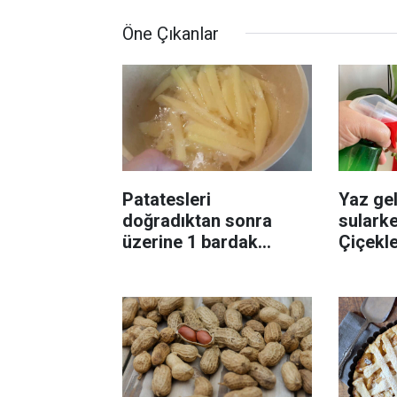
Öne Çıkanlar
Patatesleri
Yaz gel
doğradıktan sonra
sularke
üzerine 1 bardak
Çiçekl
ekleyin! Patatesler çıtır
bilinme
çıtır kızaracak