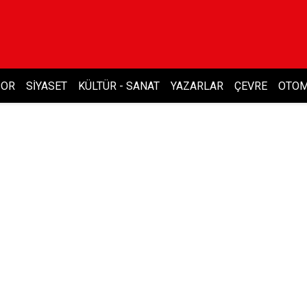
POR
SIYASET
KÜLTÜR - SANAT
YAZARLAR
ÇEVRE
OTOM