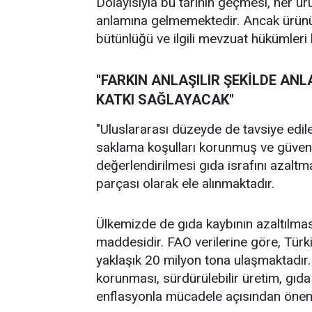
Dolayısıyla bu tarihin geçmesi, her ü
anlamına gelmemektedir. Ancak ürünün
bütünlüğü ve ilgili mevzuat hükümleri h
"FARKIN ANLAŞILIR ŞEKİLDE ANL
KATKI SAĞLAYACAK"
"Uluslararası düzeyde de tavsiye edi
saklama koşulları korunmuş ve güvenlik
değerlendirilmesi gıda israfını azaltma
parçası olarak ele alınmaktadır.
Ülkemizde de gıda kaybının azaltılmas
maddesidir. FAO verilerine göre, Türki
yaklaşık 20 milyon tona ulaşmaktadır. 
korunması, sürdürülebilir üretim, gıda 
enflasyonla mücadele açısından önem