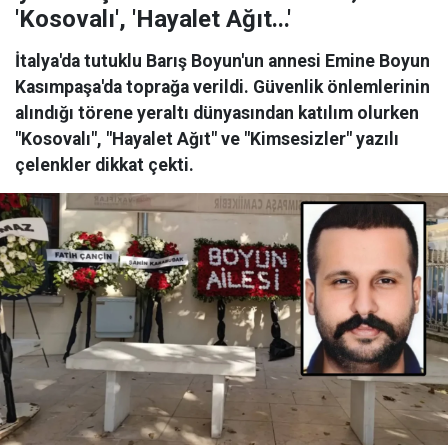
'Kosovalı', 'Hayalet Ağıt...'
İtalya'da tutuklu Barış Boyun'un annesi Emine Boyun
Kasımpaşa'da toprağa verildi. Güvenlik önlemlerinin
alındığı törene yeraltı dünyasından katılım olurken
"Kosovalı", "Hayalet Ağıt" ve "Kimsesizler" yazılı
çelenkler dikkat çekti.