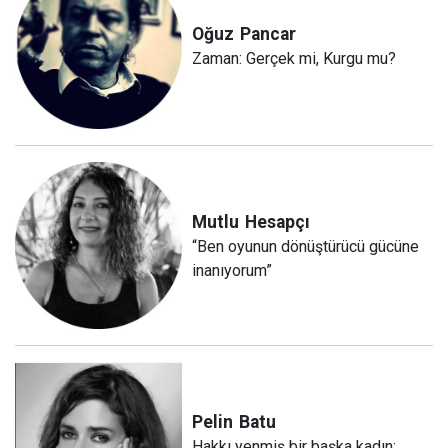
Oğuz
Pancar
Zaman: Gerçek mi, Kurgu mu?
Mutlu
Hesapçı
“Ben oyunun dönüştürücü gücüne
inanıyorum”
Pelin
Batu
Hakkı yenmiş bir başka kadın: