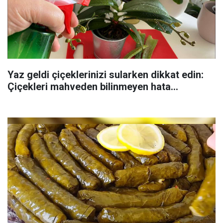
Yaz geldi çiçeklerinizi sularken dikkat edin:
Çiçekleri mahveden bilinmeyen hata...