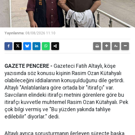
Yayınlanma:
08/08/2026 11:10
GAZETE PENCERE -
Gazeteci Fatih Altaylı, köşe
yazısında söz konusu kişinin Rasim Ozan Kütahyalı
olabileceğini iddialarının konuşulduğunu dile getirdi.
Altaylı "Anlatılanlara göre ortada bir "itirafçı" var.
Savcıların elindeki itirafçı metnini görenlere göre bu
itirafçı kuvvetle muhtemel Rasim Ozan Kütahyalı. Pek
çok bilgi vermiş ve "Bu yüzden yakında tahliye
edilebilir" diyorlar." dedi.
Altaylı ayrıca soruşturmanın ilerleyen süreçte başka