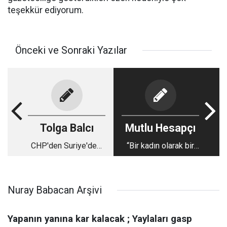
teşekkür ediyorum.
Önceki ve Sonraki Yazılar
Tolga Balcı
Mutlu Hesapçı
CHP'den Suriye'deki
“Bir kadın olarak bir
çatışmalara ilk tepki:
varoluş kaygısı
Türkiye Suriye'nin
taşıyorum”
bölünmesi projesinin
Nuray Babacan Arşivi
bir parçası
Yapanın yanına kar kalacak ; Yaylaları gasp