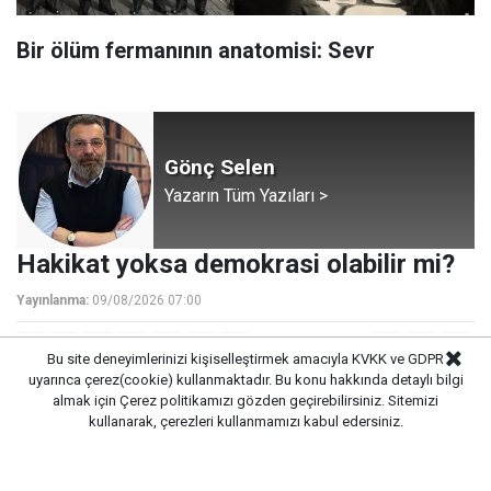
Bir ölüm fermanının anatomisi: Sevr
Gönç Selen
Yazarın Tüm Yazıları >
Hakikat yoksa demokrasi olabilir mi?
Yayınlanma:
09/08/2026 07:00
Bu site deneyimlerinizi kişiselleştirmek amacıyla KVKK ve GDPR
uyarınca çerez(cookie) kullanmaktadır. Bu konu hakkında detaylı bilgi
almak için
Çerez politikamızı
gözden geçirebilirsiniz. Sitemizi
HERKESİN KENDİ GERÇEĞİ
kullanarak, çerezleri kullanmamızı kabul edersiniz.
Öncelikle bir karışıklığı daha en baştan ortadan kaldırıp,
yazıya öyle başlamak isterim.