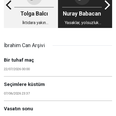
Tolga Balcı
Nuray Babacan
İktidara yakın
Yasaklar, yolsuzluk,
medyanın ekonomik
yoksulluk... İşte
kriz ile sınavı
AKP'nin doğum günü
fotoğrafı
İbrahim Can Arşivi
Bir tuhaf maç
22/07/2026 00:00
Seçimlere küstüm
07/06/2026 23:37
Vasatın sonu