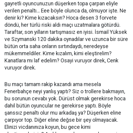
gayretli oyuncunuzun düşerken topa çarpan eliyle
verilen penaltı… Eee böyle olunca da, olmuyor işte. Ne
denir ki? Kime kızacaksın? Hoca desen 3 forvete
döndü, her türlü riski aldı maçı uzatmalara götürdü.
Taraftar, son yılların tartışmasız en iyisi. İsmail Yüksek
ve Szymanski 120 dakika oynadılar ve uzunca bir süre
bütün orta saha onların sırtındaydı, neredeyse
mükemmeldiler. Kime kızalım, kimi eleştirelim?
Kanatlara mı laf edelim? Osayi vuruyor direk, Cenk
vuruyor direk.
Bu maçı tamam rakip kazandı ama mesela
Fenerbahçe neyi yanlış yaptı? Siz o trollere bakmayın,
bu sorunun cevabı yok. Dürüst olmak gerekirse hoca
dahil bütün oyuncular ne gerekirse yaptı. Böyle
şanssız penaltı olur mu arkadaş ya? Düşerken eline
çarpıyor top. Diğer eline değse bir şey olmayacak.
Elinizi vicdanınıza koyun, bu gece kimi