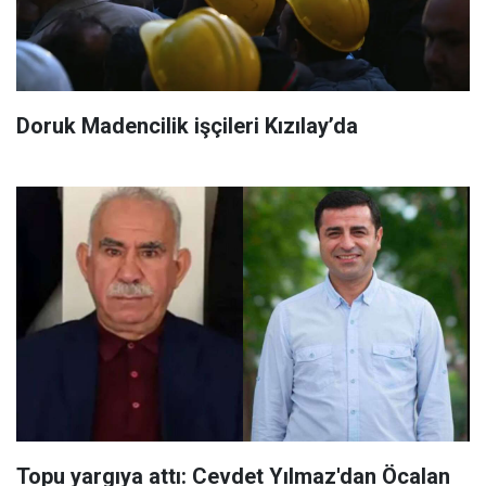
Doruk Madencilik işçileri Kızılay’da
Topu yargıya attı: Cevdet Yılmaz'dan Öcalan