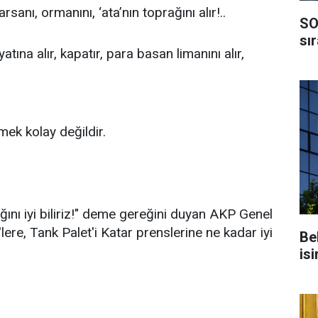
arsanı, ormanını, ‘ata’nın toprağını alır!..
SO
sı
iyatına alır, kapatır, para basan limanını alır,
ek kolay değildir.
ağını iyi biliriz!" deme gereğini duyan AKP Genel
lere, Tank Palet'i Katar prenslerine ne kadar iyi
Be
isi