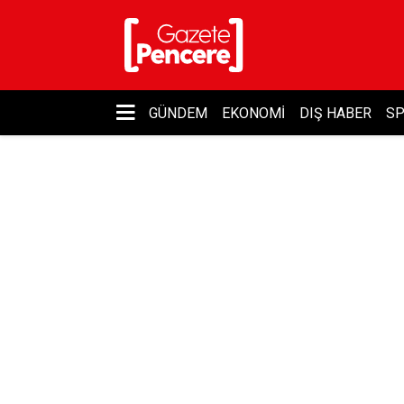
GÜNDEM
EKONOMI
DIŞ HABER
S