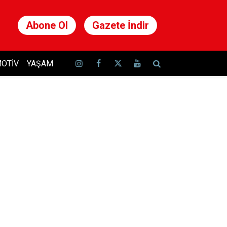
Abone Ol
Gazete İndir
OTIV
YAŞAM