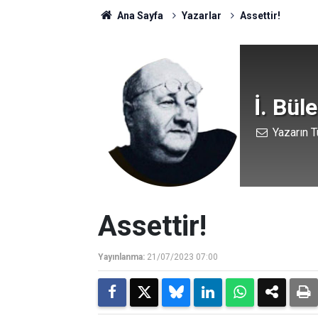
Ana Sayfa
Yazarlar
Assettir!
İ. Bül
Yazarın T
Assettir!
Yayınlanma:
21/07/2023 07:00