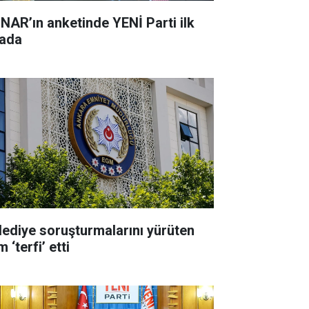
NAR’ın anketinde YENİ Parti ilk
rada
lediye soruşturmalarını yürüten
m ‘terfi’ etti