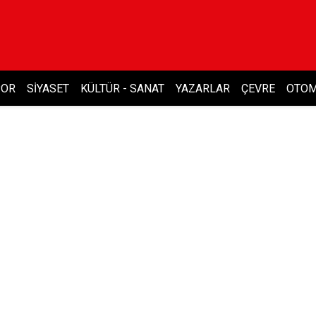
POR
SIYASET
KÜLTÜR - SANAT
YAZARLAR
ÇEVRE
OTOM