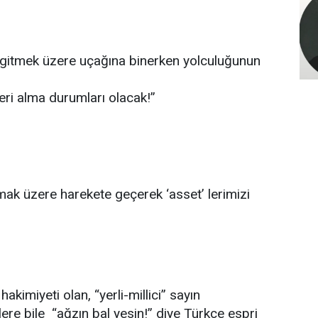
 gitmek üzere uçağına binerken yolculuğunun
tleri alma durumları olacak!”
lamak üzere harekete geçerek ‘asset’ lerimizi
akimiyeti olan, “yerli-millici” sayın
re bile “ağzın bal yesin!” diye Türkçe espri