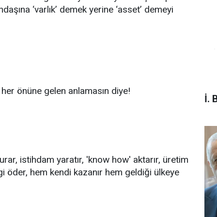
ndaşına ‘varlık’ demek yerine ‘asset’ demeyi
ını her önüne gelen anlamasın diye!
İ. 
 kurar, istihdam yaratır, 'know how' aktarır, üretim
ergi öder, hem kendi kazanır hem geldiği ülkeye