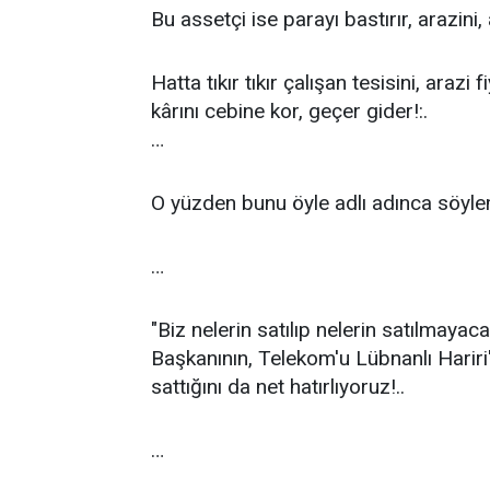
Bu assetçi ise parayı bastırır, arazini, 
Hatta tıkır tıkır çalışan tesisini, arazi f
kârını cebine kor, geçer gider!:.
…
O yüzden bunu öyle adlı adınca söylem
…
"Biz nelerin satılıp nelerin satılmayac
Başkanının, Telekom'u Lübnanlı Hariri'
sattığını da net hatırlıyoruz!..
…