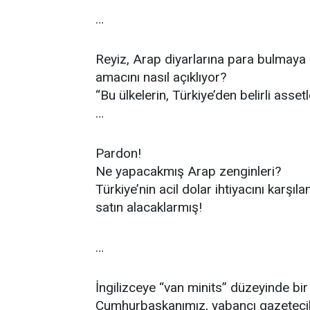
…
Reyiz, Arap diyarlarına para bulmaya
amacını nasıl açıklıyor?
“Bu ülkelerin, Türkiye’den belirli asse
…
Pardon!
Ne yapacakmış Arap zenginleri?
Türkiye’nin acil dolar ihtiyacını karşı
satın alacaklarmış!
…
İngilizceye “van minits” düzeyinde bir h
Cumhurbaşkanımız, yabancı gazetecile