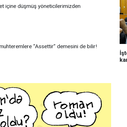
et içine düşmüş yöneticilerimizden
muhteremlere “Assettir” demesini de bilir!
İş
ka