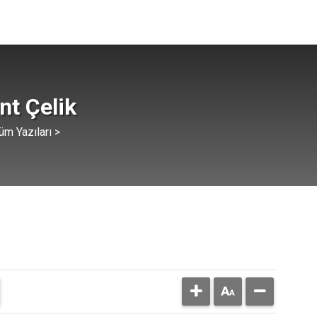
ent Çelik
üm Yazıları >