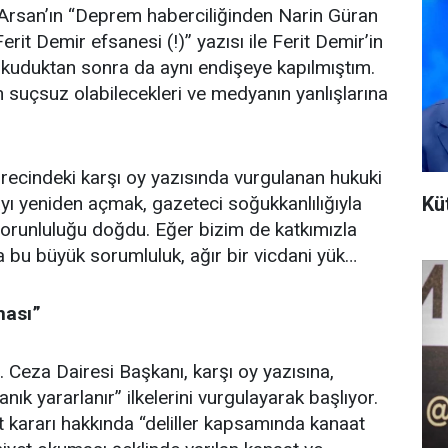
ra Arsan’ın “Deprem haberciliğinden Narin Güran
Ferit Demir efsanesi (!)” yazısı ile Ferit Demir’in
ni okuduktan sonra da aynı endişeye kapılmıştım.
in suçsuz olabilecekleri ve medyanın yanlışlarına
ürecindeki karşı oy yazısında vurgulanan hukuki
Kü
ayı yeniden açmak, gazeteci soğukkanlılığıyla
zorunluluğu doğdu. Eğer bizim de katkımızla
bu büyük sorumluluk, ağır bir vicdani yük…
ması”
Ceza Dairesi Başkanı, karşı oy yazısına,
k yararlanır” ilkelerini vurgulayarak başlıyor.
kararı hakkında “deliller kapsamında kanaat