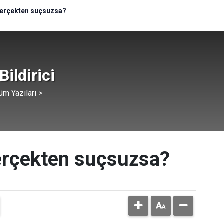
 gerçekten suçsuzsa?
Bildirici
üm Yazıları >
gerçekten suçsuzsa?