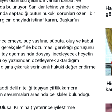
niyet okuması şeklinde varılan kanaat ve
a bulunuyor. Sanıklar lehine ya da aleyhine
Ha
a saptadığı bütün hukuki sorunları özenli bir
gö
yargıcın onayladı istinaf kararı, Başkan’ın
ncelemeye, suç vasfına, sübuta, oluş ve kabul
an gerekçeler” ile bozulması gerektiği görüşünü
rgıtay aşamasında dosyayı inceleyecek heyetin
rşı oy yazısından özetleyerek aktardığım
 dışına çıkarak serinkanlı hukuki değerlendirme
'H
di delil niteliği taşıyan çiftlik kamera
kar
ın savunmaları arasında çelişkiler bulunduğu
lusal Kriminal) yeterince iyileştirme