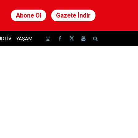
Abone Ol
Gazete İndir
OTIV
YAŞAM