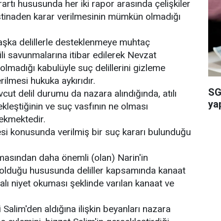
artı hususunda her iki rapor arasında çelişkiler
istinaden karar verilmesinin mümkün olmadığı
başka delillerle desteklenmeye muhtaç
ili savunmalarına itibar edilerek Nevzat
lmadığı kabulüyle suç delillerini gizleme
lmesi hukuka aykırıdır.
SG
cut delil durumu da nazara alındığında, atılı
ya
ekleştiğinin ve suç vasfının ne olması
rekmektedir.
si konusunda verilmiş bir suç kararı bulunduğu
ulmasından daha önemli (olan) Narin'in
e olduğu hususunda deliller kapsamında kanaat
alı niyet okuması şeklinde varılan kanaat ve
 Salim'den aldığına ilişkin beyanları nazara