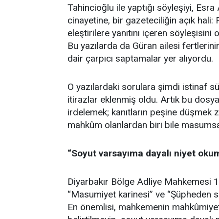
Tahincioğlu ile yaptığı söyleşiyi, Es
cinayetine, bir gazeteciliğin açık hali: 
eleştirilere yanıtını içeren söyleşisi
Bu yazılarda da Güran ailesi fertlerin
dair çarpıcı saptamalar yer alıyordu.
O yazılardaki sorulara şimdi istinaf s
itirazlar eklenmiş oldu. Artık bu dosy
irdelemek; kanıtların peşine düşmek 
mahkûm olanlardan biri bile masumsa 
“Soyut varsayıma dayalı niyet oku
Diyarbakır Bölge Adliye Mahkemesi 1. 
“Masumiyet karinesi” ve “Şüpheden sanı
En önemlisi, mahkemenin mahkûmiyet 