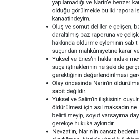
yapılamadığı ve Narin'e benzer kar
olduğu görülmekle bu iki rapora 
kanaatindeyim.
Oluş ve somut delillerle çelişen, 
daraltılmış baz raporuna ve çelişk
hakkında öldürme eyleminin sabit o
suçundan mahkûmiyetine karar veri
Yüksel ve Enes'in haklarındaki mev
suça iştiraklerinin ne şekilde gerç
gerektiğinin değerlendirilmesi ge
Olay öncesinde Narin'in öldürülme
sabit değildir.
Yüksel ve Salim'in ilişkisinin duy
öldürülmesi için asıl maksadın n
belirtilmeyip, soyut varsayıma day
gerekçe hukuka aykırıdır.
Nevzat'ın, Narin'in cansız bedenini