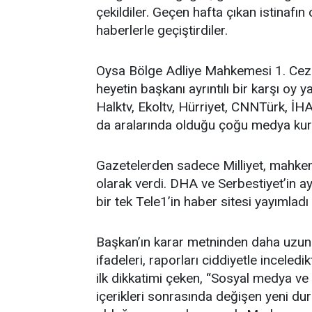
çekildiler. Geçen hafta çıkan istinaf
haberlerle geçiştirdiler.
Oysa Bölge Adliye Mahkemesi 1. Ceza 
heyetin başkanı ayrıntılı bir karşı oy
Halktv, Ekoltv, Hürriyet, CNNTürk, İH
da aralarında olduğu çoğu medya kurul
Gazetelerden sadece Milliyet, mahkeme
olarak verdi. DHA ve Serbestiyet’in ay
bir tek Tele1’in haber sitesi yayımlad
Başkan’ın karar metninden daha uzun o
ifadeleri, raporları ciddiyetle inceled
ilk dikkatimi çeken, “Sosyal medya ve
içerikleri sonrasında değişen yeni dur