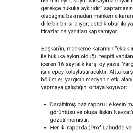
belirtilmeyip, soyut varsayıma dayalı 
gerekçe hukuka aykırıdır” saptamasınd
olacağına bakmadan mahkeme kararınd
dille bir bir sıralıyor; üstelik öbür iki 
itirazlarına yanıtları kapsamıyor.
Başkan’ın, mahkeme kararının “eksik i
ile hukuka aykırı olduğu tespiti yapıl
içeren 16 sayfalık karşı oy yazısı Ya
işini epey kolaylaştıracaktır. Altta ka
bölümler, yargıcın medyanın etki alanı
yapmaya çalıştığını ortaya koyuyor:
Daraltılmış baz raporu ile kesin mad
görüntüsü ve oluşa ilişkin Nevzat'
gözetilmemiştir.
Her iki raporda (Prof.Labudde ve U