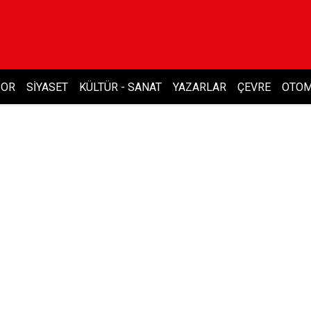
POR
SIYASET
KÜLTÜR - SANAT
YAZARLAR
ÇEVRE
OTOM