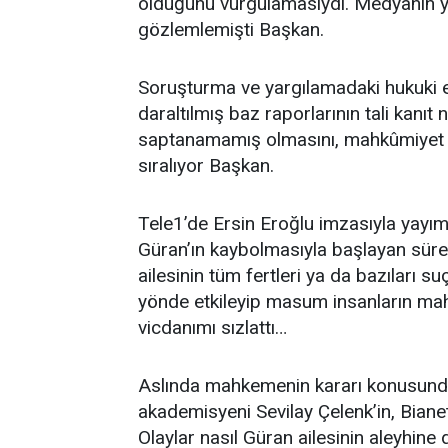
olduğunu vurgulamasıydı. Medyanın ya
gözlemlemişti Başkan.
Soruşturma ve yargılamadaki hukuki eks
daraltılmış baz raporlarının tali kanıt 
saptanamamış olmasını, mahkûmiyet kara
sıralıyor Başkan.
Tele1’de Ersin Eroğlu imzasıyla yayım
Güran’ın kaybolmasıyla başlayan sü
ailesinin tüm fertleri ya da bazıları 
yönde etkileyip masum insanların ma
vicdanımı sızlattı…
Aslında mahkemenin kararı konusunda 
akademisyeni Sevilay Çelenk’in, Biane
Olaylar nasıl Güran ailesinin aleyhin