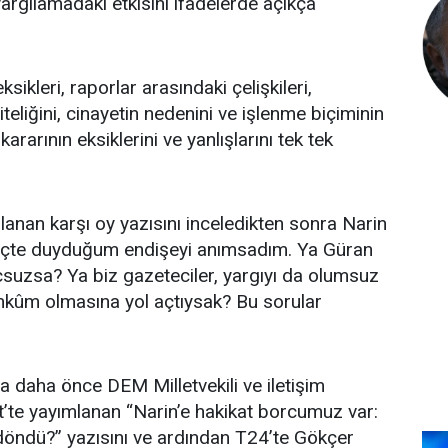
rgılamadaki etkisini ifadelerde açıkça
ikleri, raporlar arasındaki çelişkileri,
niteliğini, cinayetin nedenini ve işlenme biçiminin
rının eksiklerini ve yanlışlarını tek tek
lanan karşı oy yazısını inceledikten sonra Narin
reçte duyduğum endişeyi anımsadım. Ya Güran
suçsuzsa? Ya biz gazeteciler, yargıyı da olumsuz
hkûm olmasına yol açtıysak? Bu sorular
daha önce DEM Milletvekili ve iletişim
t’te yayımlanan “Narin’e hakikat borcumuz var:
e döndü?” yazısını ve ardından T24’te Gökçer