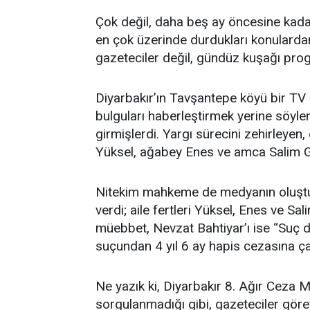
Çok değil, daha beş ay öncesine kadar,
en çok üzerinde durdukları konulardan
gazeteciler değil, gündüz kuşağı prog
Diyarbakır’ın Tavşantepe köyü bir T
bulguları haberleştirmek yerine söylent
girmişlerdi. Yargı sürecini zehirleyen,
Yüksel, ağabey Enes ve amca Salim Gür
Nitekim mahkeme de medyanın oluştu
verdi; aile fertleri Yüksel, Enes ve Sa
müebbet, Nevzat Bahtiyar’ı ise “Suç de
suçundan 4 yıl 6 ay hapis cezasına çar
Ne yazık ki, Diyarbakır 8. Ağır Ceza
sorgulanmadığı gibi, gazeteciler göre