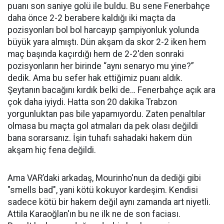
puanı son saniye golü ile buldu. Bu sene Fenerbahçe
daha önce 2-2 berabere kaldığı iki maçta da
pozisyonları bol bol harcayıp şampiyonluk yolunda
büyük yara almıştı. Dün akşam da skor 2-2 iken hem
maç başında kaçırdığı hem de 2-2'den sonraki
pozisyonların her birinde “aynı senaryo mu yine?”
dedik. Ama bu sefer hak ettiğimiz puanı aldık.
Şeytanın bacağını kırdık belki de… Fenerbahçe açık ara
çok daha iyiydi. Hatta son 20 dakika Trabzon
yorgunluktan pas bile yapamıyordu. Zaten penaltılar
olmasa bu maçta gol atmaları da pek olası değildi
bana sorarsanız. İşin tuhafı sahadaki hakem dün
akşam hiç fena değildi.
Ama VAR’daki arkadaş, Mourinho'nun da dediği gibi
"smells bad", yani kötü kokuyor kardeşim. Kendisi
sadece kötü bir hakem değil aynı zamanda art niyetli.
Attila Karaoğlan'ın bu ne ilk ne de son faciası.