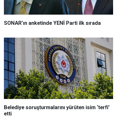
SONAR’ın anketinde YENİ Parti ilk sırada
Belediye soruşturmalarını yürüten isim ‘terfi’
etti