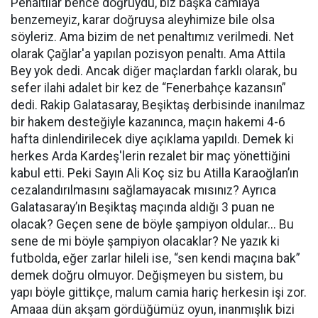
Penaltılar bence doğruydu, biz başka camiaya
benzemeyiz, karar doğruysa aleyhimize bile olsa
söyleriz. Ama bizim de net penaltımız verilmedi. Net
olarak Çağlar'a yapılan pozisyon penaltı. Ama Attila
Bey yok dedi. Ancak diğer maçlardan farklı olarak, bu
sefer ilahi adalet bir kez de “Fenerbahçe kazansın”
dedi. Rakip Galatasaray, Beşiktaş derbisinde inanılmaz
bir hakem desteğiyle kazanınca, maçın hakemi 4-6
hafta dinlendirilecek diye açıklama yapıldı. Demek ki
herkes Arda Kardeş'lerin rezalet bir maç yönettiğini
kabul etti. Peki Sayın Ali Koç siz bu Atilla Karaoğlan’ın
cezalandırılmasını sağlamayacak mısınız? Ayrıca
Galatasaray’ın Beşiktaş maçında aldığı 3 puan ne
olacak? Geçen sene de böyle şampiyon oldular... Bu
sene de mi böyle şampiyon olacaklar? Ne yazık ki
futbolda, eğer zarlar hileli ise, “sen kendi maçına bak”
demek doğru olmuyor. Değişmeyen bu sistem, bu
yapı böyle gittikçe, malum camia hariç herkesin işi zor.
Amaaa dün akşam gördüğümüz oyun, inanmışlık bizi