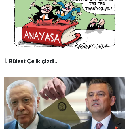
İ. Bülent Çelik çizdi...