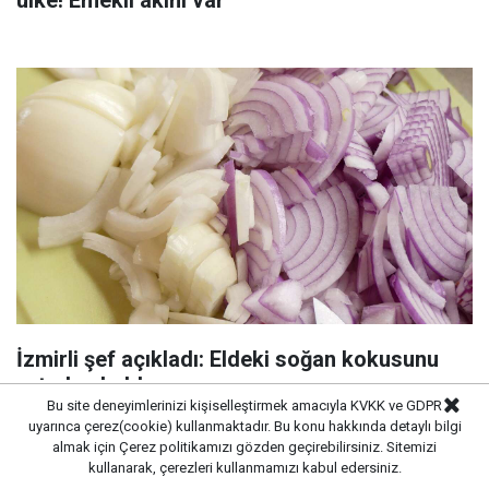
ülke! Emekli akını var
İzmirli şef açıkladı: Eldeki soğan kokusunu
ortadan kaldıran aşçı sırrı
Bu site deneyimlerinizi kişiselleştirmek amacıyla KVKK ve GDPR
uyarınca çerez(cookie) kullanmaktadır. Bu konu hakkında detaylı bilgi
almak için
Çerez politikamızı
gözden geçirebilirsiniz. Sitemizi
kullanarak, çerezleri kullanmamızı kabul edersiniz.