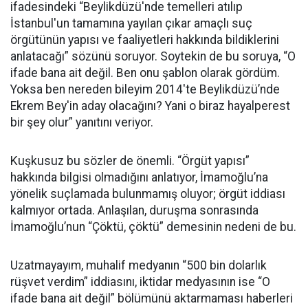
ifadesindeki “Beylikdüzü'nde temelleri atılıp
İstanbul'un tamamına yayılan çıkar amaçlı suç
örgütünün yapısı ve faaliyetleri hakkında bildiklerini
anlatacağı” sözünü soruyor. Soytekin de bu soruya, “O
ifade bana ait değil. Ben onu şablon olarak gördüm.
Yoksa ben nereden bileyim 2014'te Beylikdüzü’nde
Ekrem Bey'in aday olacağını? Yani o biraz hayalperest
bir şey olur” yanıtını veriyor.
Kuşkusuz bu sözler de önemli. “Örgüt yapısı”
hakkında bilgisi olmadığını anlatıyor, İmamoğlu’na
yönelik suçlamada bulunmamış oluyor; örgüt iddiası
kalmıyor ortada. Anlaşılan, duruşma sonrasında
İmamoğlu’nun “Çöktü, çöktü” demesinin nedeni de bu.
Uzatmayayım, muhalif medyanın “500 bin dolarlık
rüşvet verdim” iddiasını, iktidar medyasının ise “O
ifade bana ait değil” bölümünü aktarmaması haberleri