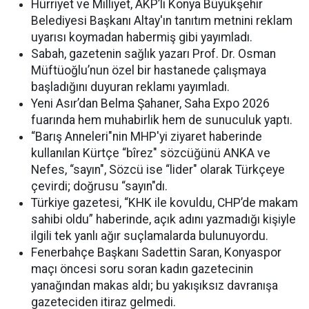
Hürriyet ve Milliyet, AKP’li Konya Büyükşehir
Belediyesi Başkanı Altay'ın tanıtım metnini reklam
uyarısı koymadan habermiş gibi yayımladı.
Sabah, gazetenin sağlık yazarı Prof. Dr. Osman
Müftüoğlu’nun özel bir hastanede çalışmaya
başladığını duyuran reklamı yayımladı.
Yeni Asır’dan Belma Şahaner, Saha Expo 2026
fuarında hem muhabirlik hem de sunuculuk yaptı.
“Barış Anneleri"nin MHP'yi ziyaret haberinde
kullanılan Kürtçe “bîrez" sözcüğünü ANKA ve
Nefes, “sayın", Sözcü ise “lider" olarak Türkçeye
çevirdi; doğrusu “sayın"dı.
Türkiye gazetesi, “KHK ile kovuldu, CHP’de makam
sahibi oldu” haberinde, açık adını yazmadığı kişiyle
ilgili tek yanlı ağır suçlamalarda bulunuyordu.
Fenerbahçe Başkanı Sadettin Saran, Konyaspor
maçı öncesi soru soran kadın gazetecinin
yanağından makas aldı; bu yakışıksız davranışa
gazeteciden itiraz gelmedi.