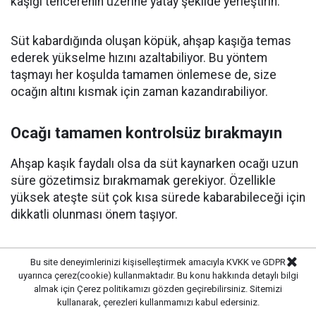
kaşığı tencerenin üzerine yatay şekilde yerleştirin.
Süt kabardığında oluşan köpük, ahşap kaşığa temas
ederek yükselme hızını azaltabiliyor. Bu yöntem
taşmayı her koşulda tamamen önlemese de, size
ocağın altını kısmak için zaman kazandırabiliyor.
Ocağı tamamen kontrolsüz bırakmayın
Ahşap kaşık faydalı olsa da süt kaynarken ocağı uzun
süre gözetimsiz bırakmamak gerekiyor. Özellikle
yüksek ateşte süt çok kısa sürede kabarabileceği için
dikkatli olunması önem taşıyor.
Orta ateşte kaynatın
Bu site deneyimlerinizi kişiselleştirmek amacıyla KVKK ve GDPR
uyarınca çerez(cookie) kullanmaktadır. Bu konu hakkında detaylı bilgi
Sütü yüksek ateşte kaynatmak yerine orta ateşte
almak için
Çerez politikamızı
gözden geçirebilirsiniz. Sitemizi
yavaş yavaş ısıtmak, taşma riskini azaltabiliyor. Ara
kullanarak, çerezleri kullanmamızı kabul edersiniz.