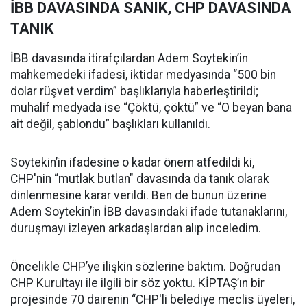
İBB DAVASINDA SANIK, CHP DAVASINDA
TANIK
İBB davasında itirafçılardan Adem Soytekin’in
mahkemedeki ifadesi, iktidar medyasında “500 bin
dolar rüşvet verdim” başlıklarıyla haberleştirildi;
muhalif medyada ise “Çöktü, çöktü” ve “O beyan bana
ait değil, şablondu” başlıkları kullanıldı.
Soytekin’in ifadesine o kadar önem atfedildi ki,
CHP'nin “mutlak butlan" davasında da tanık olarak
dinlenmesine karar verildi. Ben de bunun üzerine
Adem Soytekin’in İBB davasındaki ifade tutanaklarını,
duruşmayı izleyen arkadaşlardan alıp inceledim.
Öncelikle CHP’ye ilişkin sözlerine baktım. Doğrudan
CHP Kurultayı ile ilgili bir söz yoktu. KİPTAŞ’ın bir
projesinde 70 dairenin “CHP'li belediye meclis üyeleri,