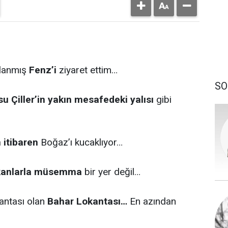
şlanmış
Fenz’i
ziyaret ettim…
SO
u Çiller’in yakın mesafedeki yalısı
gibi
 itibaren
Boğaz’ı kucaklıyor…
kanlarla müsemma
bir yer değil…
kantası olan
Bahar Lokantası…
En azından