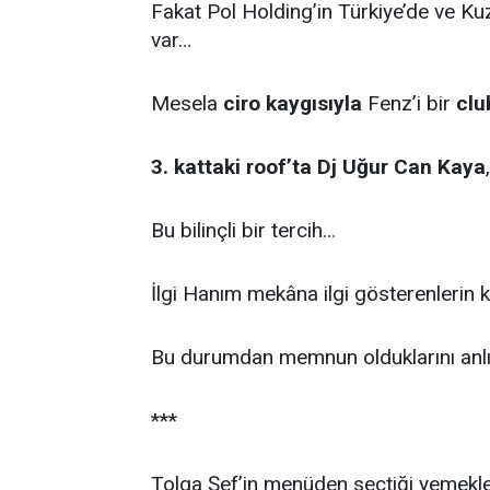
Fakat Pol Holding’in Türkiye’de ve Kuz
var…
Mesela
ciro kaygısıyla
Fenz’i bir
clu
3. kattaki roof’ta
Dj Uğur Can Kaya
Bu bilinçli bir tercih…
İlgi Hanım mekâna ilgi gösterenlerin
Bu durumdan memnun olduklarını an
***
Tolga Şef’in menüden seçtiği yemekl