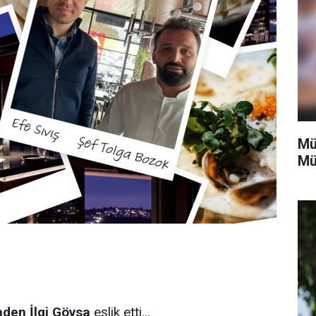
Mü
Mü
nden İlgi Gövsa
eşlik etti…