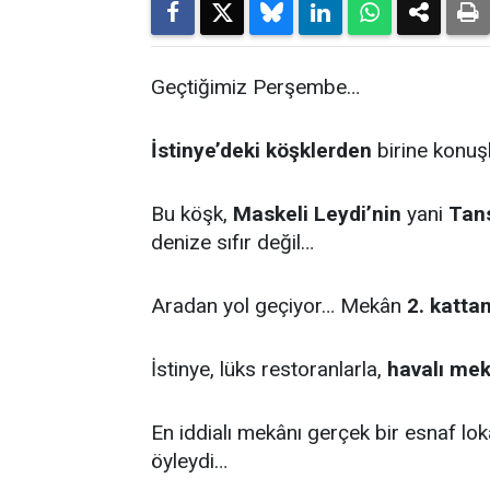
Geçtiğimiz Perşembe…
İstinye’deki köşklerden
birine konu
Bu köşk,
Maskeli Leydi’nin
yani
Tans
denize sıfır değil…
Aradan yol geçiyor… Mekân
2. kattan
İstinye, lüks restoranlarla,
havalı me
En iddialı mekânı gerçek bir esnaf lo
öyleydi…