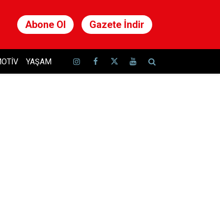
Abone Ol
Gazete İndir
OTIV
YAŞAM