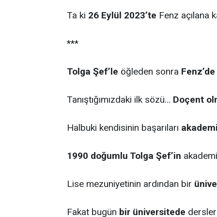
Ta ki
26 Eylül 2023’te
Fenz açılana 
***
Tolga Şef’le
öğleden sonra
Fenz’de
Tanıştığımızdaki ilk sözü…
Doçent ol
Halbuki kendisinin başarıları
akademin
1990 doğumlu Tolga Şef’in
akademik
Lise mezuniyetinin ardından bir
ünive
Fakat bugün
bir üniversitede
dersler