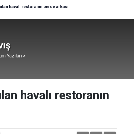
çılan havalı restoranın perde arkası
vış
üm Yazıları >
ılan havalı restoranın