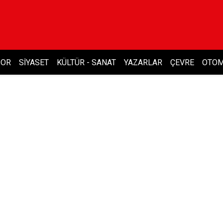
POR
SIYASET
KÜLTÜR - SANAT
YAZARLAR
ÇEVRE
OTOM