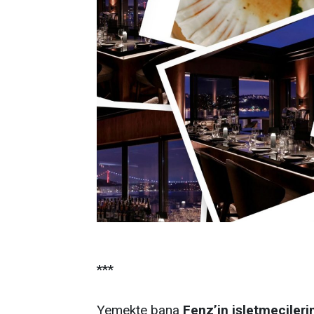
***
Yemekte bana
Fenz’in işletmecileri