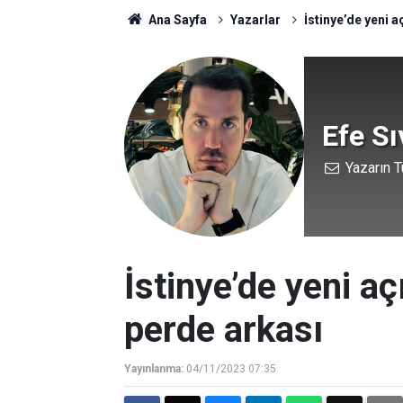
Ana Sayfa
Yazarlar
İstinye’de yeni a
Efe Sı
Yazarın T
İstinye’de yeni aç
perde arkası
Yayınlanma:
04/11/2023 07:35