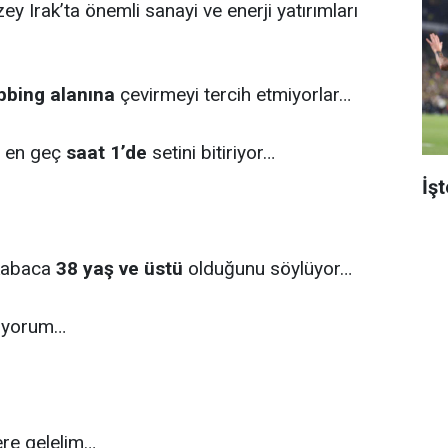
ey Irak’ta önemli sanayi ve enerji yatırımları
bbing alanına
çevirmeyi tercih etmiyorlar…
, en geç
saat 1’de
setini bitiriyor…
İş
 kabaca
38 yaş ve üstü
olduğunu söylüyor…
lıyorum…
ere gelelim…