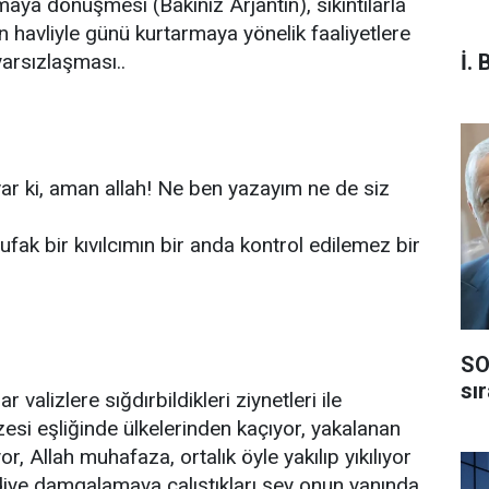
a dönüşmesi (Bakınız Arjantin), sıkıntılarla
an havliyle günü kurtarmaya yönelik faaliyetlere
İ. 
yarsızlaşması..
ar ki, aman allah! Ne ben yazayım ne de siz
ufak bir kıvılcımın bir anda kontrol edilemez bir
SO
sı
 valizlere sığdırbildikleri ziynetleri ile
zesi eşliğinde ülkelerinden kaçıyor, yakalanan
or, Allah muhafaza, ortalık öyle yakılıp yıkılıyor
, diye damgalamaya çalıştıkları şey onun yanında,