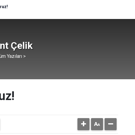
ruz!
ent Çelik
üm Yazıları >
uz!