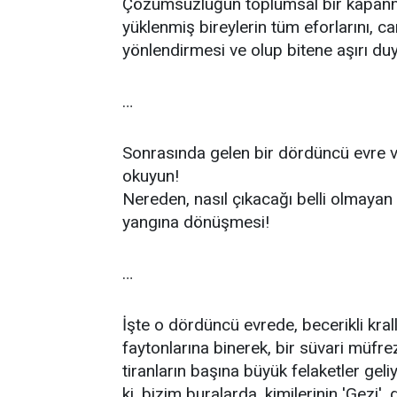
Çözümsüzlüğün toplumsal bir kapanmay
yüklenmiş bireylerin tüm eforlarını, c
yönlendirmesi ve olup bitene aşırı du
…
Sonrasında gelen bir dördüncü evre v
okuyun!
Nereden, nasıl çıkacağı belli olmayan 
yangına dönüşmesi!
…
İşte o dördüncü evrede, becerikli krallar
faytonlarına binerek, bir süvari müfre
tiranların başına büyük felaketler geliy
ki, bizim buralarda, kimilerinin 'Gezi'