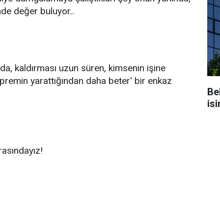
nde değer buluyor..
da, kaldırması uzun süren, kimsenin işine
remin yarattığından daha beter' bir enkaz
Be
isi
rasındayız!