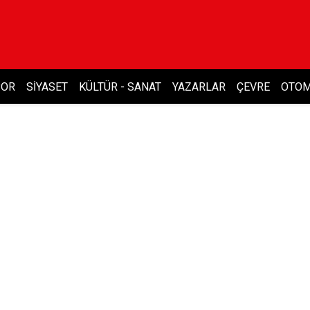
POR
SIYASET
KÜLTÜR - SANAT
YAZARLAR
ÇEVRE
OTOM