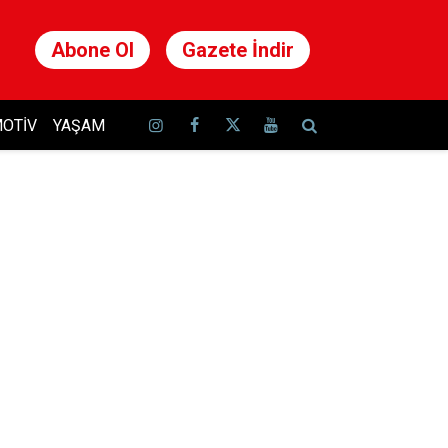
Abone Ol
Gazete İndir
OTIV
YAŞAM