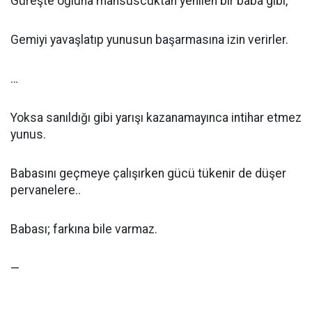
Güreşte oğluna mahsuscuktan yenilen bir baba gibi,
Gemiyi yavaşlatıp yunusun başarmasına izin verirler.
…
Yoksa sanıldığı gibi yarışı kazanamayınca intihar etmez
yunus.
Babasını geçmeye çalışırken gücü tükenir de düşer
pervanelere..
Babası; farkına bile varmaz.
—