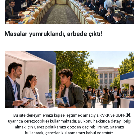
Masalar yumruklandı, arbede çıktı!
Bu site deneyimlerinizi kişiselleştirmek amacıyla KVKK ve GDPR
uyarınca çerez(cookie) kullanmaktadır. Bu konu hakkında detaylı bilgi
almak için
Çerez politikamızı
gözden geçirebilirsiniz. Sitemizi
Üniversite tercihi mi, üniversite pazarı mı?
kullanarak, çerezleri kullanmamızı kabul edersiniz.