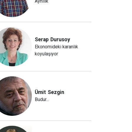
Aynılık
Serap
Durusoy
Ekonomideki karanlık
koyulaşıyor
Ümit
Sezgin
Budur...