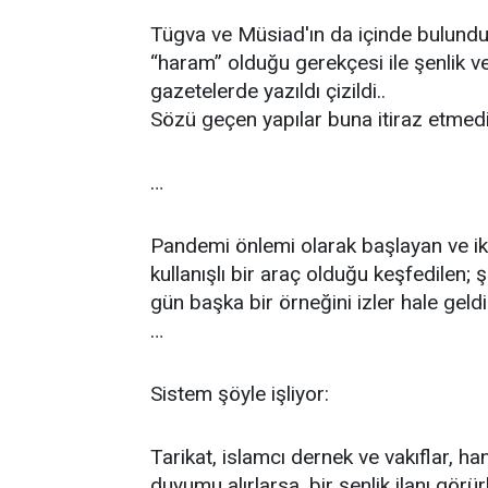
Tügva ve Müsiad'ın da içinde bulunduğ
“haram” olduğu gerekçesi ile şenlik ve
gazetelerde yazıldı çizildi..
Sözü geçen yapılar buna itiraz etmedi!
…
Pandemi önlemi olarak başlayan ve ikti
kullanışlı bir araç olduğu keşfedilen; 
gün başka bir örneğini izler hale geldi
…
Sistem şöyle işliyor:
Tarikat, islamcı dernek ve vakıflar, ha
duyumu alırlarsa, bir şenlik ilanı görürle