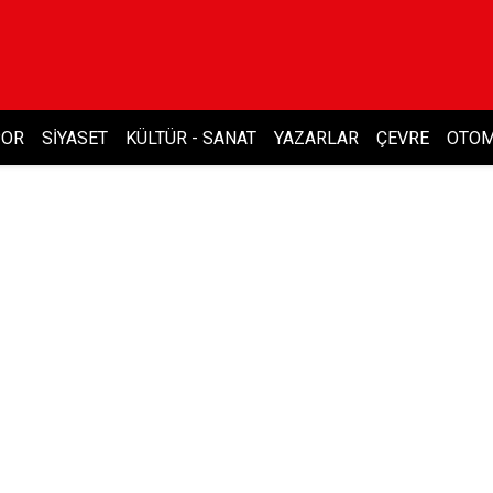
POR
SIYASET
KÜLTÜR - SANAT
YAZARLAR
ÇEVRE
OTOM