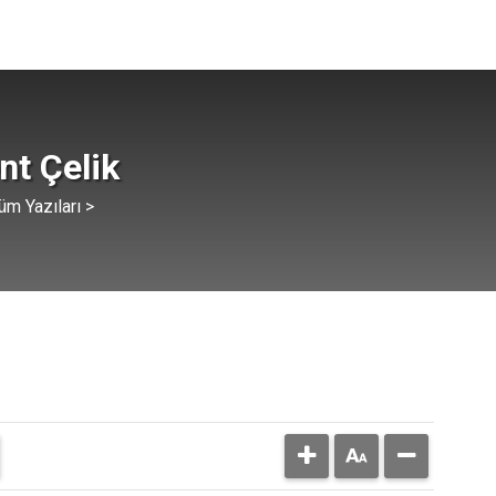
ent Çelik
üm Yazıları >