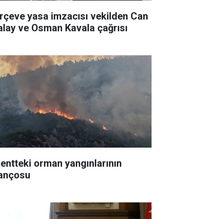
rçeve yasa imzacısı vekilden Can
alay ve Osman Kavala çağrısı
kentteki orman yangınlarının
lançosu