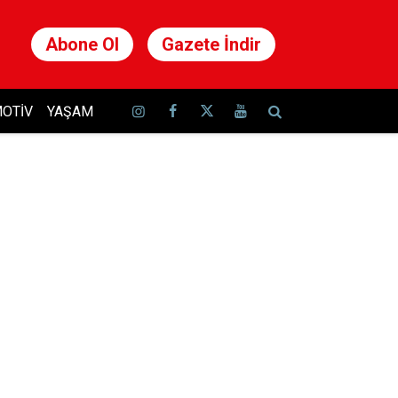
Abone Ol
Gazete İndir
OTIV
YAŞAM