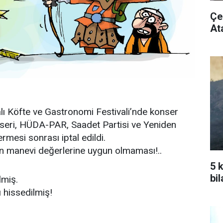
Çe
At
lı Köfte ve Gastronomi Festivali’nde konser
nseri, HÜDA-PAR, Saadet Partisi ve Yeniden
rmesi sonrası iptal edildi.
nın manevi değerlerine uygun olmaması!..
5 
bi
lmiş.
 hissedilmiş!