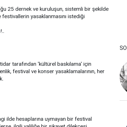
u 25 dernek ve kuruluşun, sistemli bir şekilde
 festivallerin yasaklanmasını istediği
..
SO
dar tarafından 'kültürel baskılama' için
şenlik, festival ve konser yasaklamalarının, her
k.
ngi ilde hesaplarına uymayan bir festival
rse, ilgili valiliğe bir şikayet dilekçesi