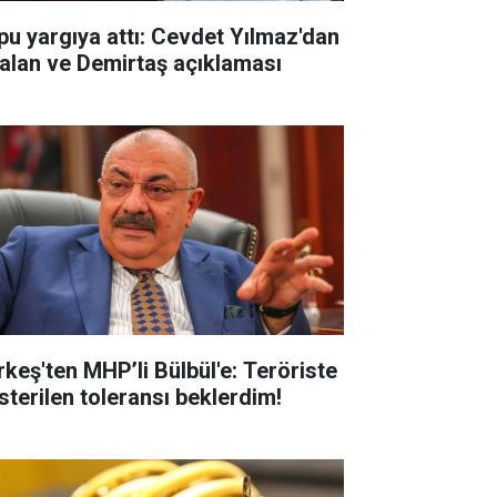
pu yargıya attı: Cevdet Yılmaz'dan
alan ve Demirtaş açıklaması
rkeş'ten MHP’li Bülbül'e: Teröriste
sterilen toleransı beklerdim!