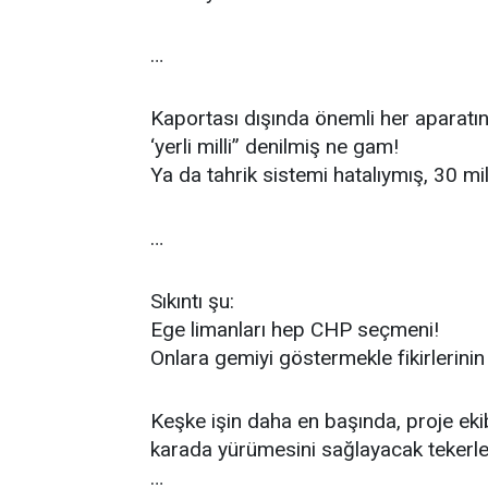
…
Kaportası dışında önemli her aparatı
‘yerli milli” denilmiş ne gam!
Ya da tahrik sistemi hatalıymış, 30 mi
…
Sıkıntı şu:
Ege limanları hep CHP seçmeni!
Onlara gemiyi göstermekle fikirlerini
Keşke işin daha en başında, proje ekibi
karada yürümesini sağlayacak tekerlek
…