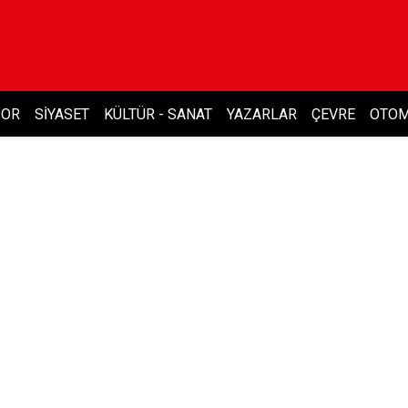
POR
SIYASET
KÜLTÜR - SANAT
YAZARLAR
ÇEVRE
OTOM