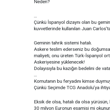
Neden?
…
Çünkü İspanyol dizaynı olan bu gemini
kuvvetlerinde kullanılan Juan Carlos’t
Geminin tahrik sistemi hatalı.
Askere teslim ederseniz bu doğumsal 
maliyeti, onu üreten Türk-İspanyol ort
Askeriyesine yüklenecek!
Dolayısıyla bu kazığın bedelini de va
…
Komutanın bu feryadını kimse duymu
Çünkü Seçimde TCG Anadolu’ya ihtiya
Eksik de olsa, hatalı da olsa yürüsün, 
30 milyon Euronun esamisi mi okunu