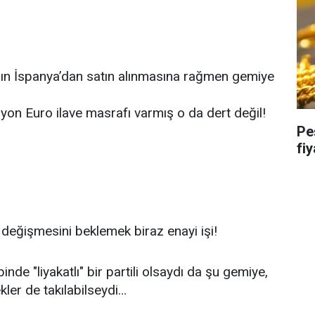
nın İspanya’dan satın alınmasına rağmen gemiye
lyon Euro ilave masrafı varmış o da dert değil!
Peş
fi
n değişmesini beklemek biraz enayi işi!
nde "liyakatlı" bir partili olsaydı da şu gemiye,
ler de takılabilseydi…