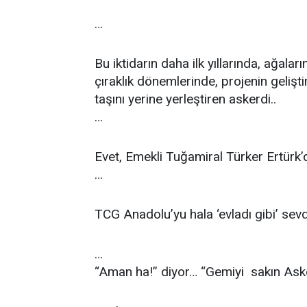
…
Bu iktidarın daha ilk yıllarında, ağala
çıraklık dönemlerinde, projenin gelişt
taşını yerine yerleştiren askerdi..
…
Evet, Emekli Tuğamiral Türker Ertürk
…
TCG Anadolu’yu hala ‘evladı gibi’ sev
…
“Aman ha!” diyor… “Gemiyi sakın Aske