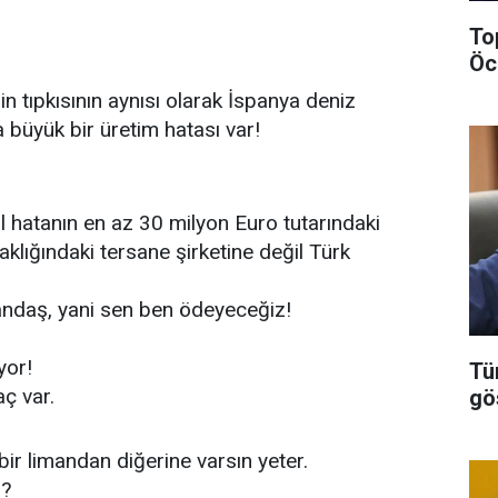
To
Öc
n tıpkısının aynısı olarak İspanya deniz
a büyük bir üretim hatası var!
hatanın en az 30 milyon Euro tutarındaki
aklığındaki tersane şirketine değil Türk
tandaş, yani sen ben ödeyeceğiz!
yor!
Tü
ç var.
gö
bir limandan diğerine varsın yeter.
r?