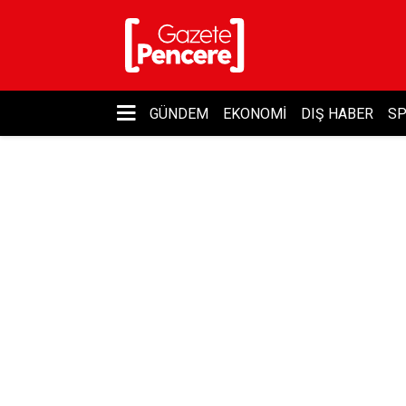
GÜNDEM
EKONOMI
DIŞ HABER
S