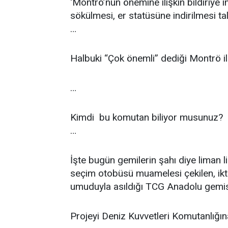
‘Montrö’nün önemine ilişkin bildiriye 
sökülmesi, er statüsüne indirilmesi tal
…
Halbuki “Çok önemli” dediği Montrö ile i
…
Kimdi bu komutan biliyor musunuz?
…
İşte bugün gemilerin şahı diye liman l
seçim otobüsü muamelesi çekilen, ikti
umuduyla asıldığı TCG Anadolu gemisin
Projeyi Deniz Kuvvetleri Komutanlığın