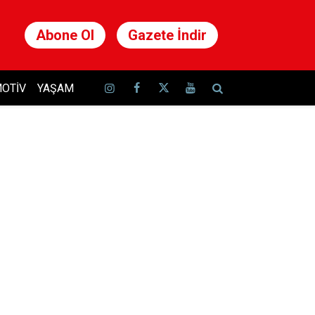
Abone Ol
Gazete İndir
OTIV
YAŞAM