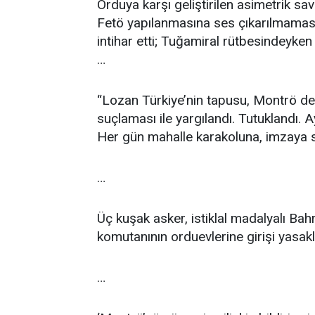
Orduya karşı geliştirilen asimetrik sa
Fetö yapılanmasına ses çıkarılmamasın
intihar etti; Tuğamiral rütbesindeyken a
…
“Lozan Türkiye’nin tapusu, Montrö d
suçlaması ile yargılandı. Tutuklandı. A
Her gün mahalle karakoluna, imzaya s
…
Üç kuşak asker, istiklal madalyalı Bah
komutanının orduevlerine girişi yasak
…