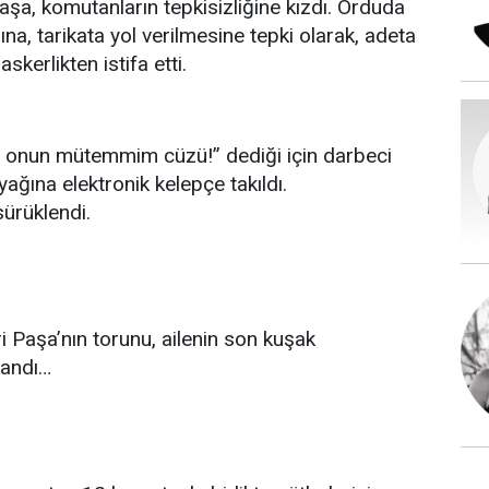
vaşa, komutanların tepkisizliğine kızdı. Orduda
a, tarikata yol verilmesine tepki olarak, adeta
skerlikten istifa etti.
e onun mütemmim cüzü!” dediği için darbeci
yağına elektronik kelepçe takıldı.
ürüklendi.
ri Paşa’nın torunu, ailenin son kuşak
landı…