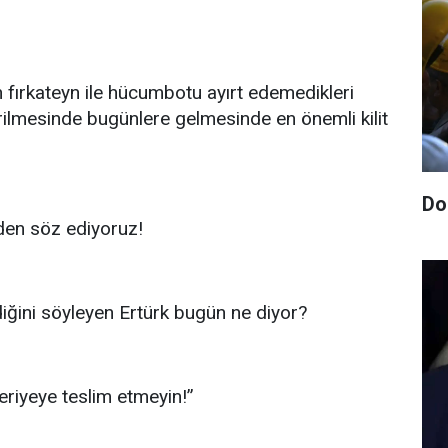
rın fırkateyn ile hücumbotu ayırt edemedikleri
irilmesinde bugünlere gelmesinde en önemli kilit
Do
’den söz ediyoruz!
diğini söyleyen Ertürk bugün ne diyor?
riyeye teslim etmeyin!”