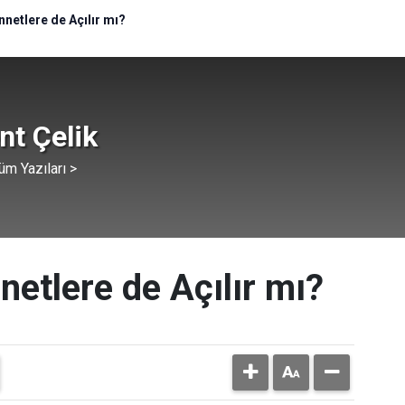
netlere de Açılır mı?
ent Çelik
üm Yazıları >
etlere de Açılır mı?