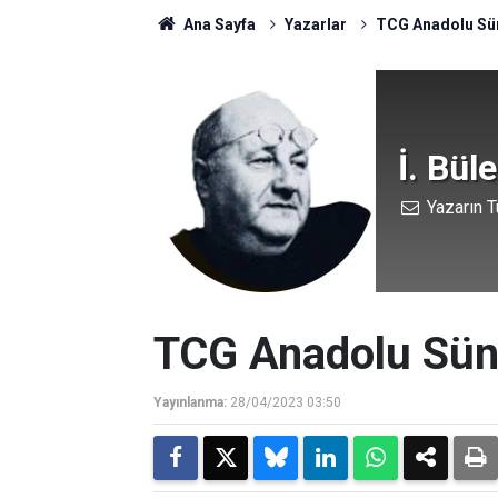
Ana Sayfa
Yazarlar
TCG Anadolu Sün
İ. Bül
Yazarın T
TCG Anadolu Sünn
Yayınlanma:
28/04/2023 03:50