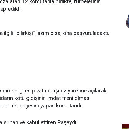
imza atan 12 komutanla birlikte, rütbelerinin
ep edildi.
lgili “bilirkişi” lazım olsa, ona başvurulacaktı.
iman sergilenip vatandaşın ziyaretine açılarak,
darın kötü gidişinin imdat freni olması
in, ilk projesini yapan komutandı!.
a sunan ve kabul ettiren Paşaydı!