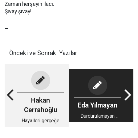
Zaman herşeyin ilacı.
Şıvay şıvay!
—
Önceki ve Sonraki Yazılar
Hakan
Eda Yılmayan
Cerrahoğlu
Durdurulamayan
Hayalleri gerçeğe
Kadın: Sabiha Sertel
dönüştüren cesaret,
Elif Sanchez...