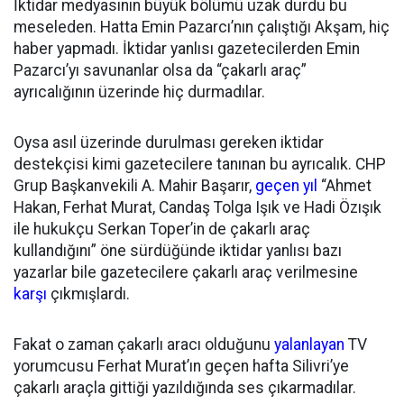
İktidar medyasının büyük bölümü uzak durdu bu
meseleden. Hatta Emin Pazarcı’nın çalıştığı Akşam, hiç
haber yapmadı. İktidar yanlısı gazetecilerden Emin
Pazarcı’yı savunanlar olsa da “çakarlı araç”
ayrıcalığının üzerinde hiç durmadılar.
Oysa asıl üzerinde durulması gereken iktidar
destekçisi kimi gazetecilere tanınan bu ayrıcalık. CHP
Grup Başkanvekili A. Mahir Başarır,
geçen yıl
“Ahmet
Hakan, Ferhat Murat, Candaş Tolga Işık ve Hadi Özışık
ile hukukçu Serkan Toper’in de çakarlı araç
kullandığını” öne sürdüğünde iktidar yanlısı bazı
yazarlar bile gazetecilere çakarlı araç verilmesine
karşı
çıkmışlardı.
Fakat o zaman çakarlı aracı olduğunu
yalanlayan
TV
yorumcusu Ferhat Murat’ın geçen hafta Silivri’ye
çakarlı araçla gittiği yazıldığında ses çıkarmadılar.