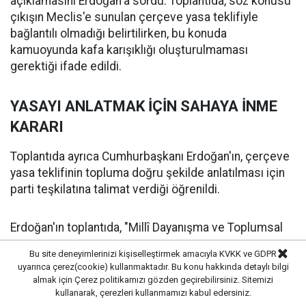
açıklamasını Erdoğan'a sordu. Toplantıda, söz konusu
çıkışın Meclis'e sunulan çerçeve yasa teklifiyle
bağlantılı olmadığı belirtilirken, bu konuda
kamuoyunda kafa karışıklığı oluşturulmaması
gerektiği ifade edildi.
YASAYI ANLATMAK İÇİN SAHAYA İNME
KARARI
Toplantıda ayrıca Cumhurbaşkanı Erdoğan'ın, çerçeve
yasa teklifinin topluma doğru şekilde anlatılması için
parti teşkilatına talimat verdiği öğrenildi.
Erdoğan'ın toplantıda, "Millî Dayanışma ve Toplumsal
Bütünleşmenin Güçlendirilmesine Dair Kanun
Bu site deneyimlerinizi kişiselleştirmek amacıyla KVKK ve GDPR
Teklifi"nin TBMM'ye sunulmasının önemli bir adım
uyarınca çerez(cookie) kullanmaktadır. Bu konu hakkında detaylı bilgi
olduğunu vurguladığı, sürecin aynı hassasiyetle
almak için
Çerez politikamızı
gözden geçirebilirsiniz. Sitemizi
tamamlanması gerektiğini söylediği aktarıldı.
kullanarak, çerezleri kullanmamızı kabul edersiniz.