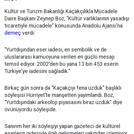
Kültür ve Turizm Bakanlığı Kaçakçılıkla Mücadele
Daire Başkanı Zeynep Boz, “Kültür varlıklarının yasadışı
ticaretiyle mücadele” konusunda Anadolu Ajansı’na
demeç
verdi:
“Yurtdışından eser iadesi, en sembolik ve de
uluslararası kamuoyuna verilen en güçlü mesajı
temsil ediyor. 2002'den bu yana 13 bin 453 eserin
Türkiye'ye iadesini sağladık.”
Birkaç gün sonra da “Kaçakçıyı fena üzdük” başlıklı
söyleşisi Hürriyet’te manşetten yayımlandı. Boz,
“Yurtdışındaki arkeoloji piyasasını biraz üzdük” diye
övünüyordu söyleşide.
Sanırım her iki söyleşiyi yapan gazeteci de kültürel
eserlerin iadesiyle ilgili gelişmeleri yakından izlemiyor.