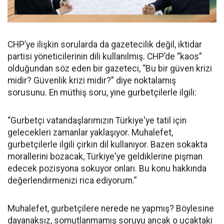
CHP’ye ilişkin sorularda da gazetecilik değil, iktidar
partisi yöneticilerinin dili kullanılmış. CHP’de “kaos”
olduğundan söz eden bir gazeteci, “Bu bir güven krizi
midir? Güvenlik krizi midir?” diye noktalamış
sorusunu. En müthiş soru, yine gurbetçilerle ilgili:
“Gurbetçi vatandaşlarımızın Türkiye'ye tatil için
gelecekleri zamanlar yaklaşıyor. Muhalefet,
gurbetçilerle ilgili çirkin dil kullanıyor. Bazen sokakta
morallerini bozacak, Türkiye'ye geldiklerine pişman
edecek pozisyona sokuyor onları. Bu konu hakkında
değerlendirmenizi rica ediyorum.”
Muhalefet, gurbetçilere nerede ne yapmış? Böylesine
dayanaksız, somutlanmamış soruyu ancak o uçaktaki