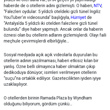
haberde de o otellerin adını gizlemişti. O haberi,
NTV
,
“Falezleri oydular: 5 yıldızlı oteldeki gizli tünel İngiliz
YouTuber'ın videosunda” başlığıyla,
Hürriyet
de
“Antalya'da 5 yıldızlı iki otelden falezlere gizli tünel
bulundu” diye haber yapmıştı. Ancak onlar da haberin
öznesi olan bu otellerin adlarını gizlemişlerdi. Olayı faili
meçhule çevirmişlerdi elbirliğiyle…
Sosyal medyada açık açık videolarla duyurulan bu
otellerin adının yazılmaması, haberi etkisiz kılan bir
yanlış. Özne belli olmayınca haber olmaktan çıkıp
dedikoduya dönüyor; isimleri verilmeyen otellerin
“suçu”na ortaklık ediliyor. Gazetecilikten iyiden iyiye
uzaklaşılıyor.
O otellerden birinin Ramada Plaza by Wyndham
olduğunu biliyorum, gördüm çünkü…