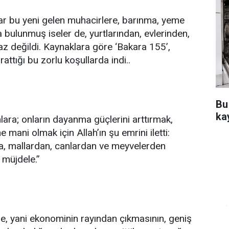
r bu yeni gelen muhacirlere, barınma, yeme
ulunmuş iseler de, yurtlarından, evlerinden,
ı az değildi. Kaynaklara göre ‘Bakara 155’,
ttığı bu zorlu koşullarda indi..
Bu
ka
ra; onların dayanma güçlerini arttırmak,
mani olmak için Allah’ın şu emrini iletti:
kla, mallardan, canlardan ve meyvelerden
 müjdele.”
e, yani ekonominin rayından çıkmasının, geniş