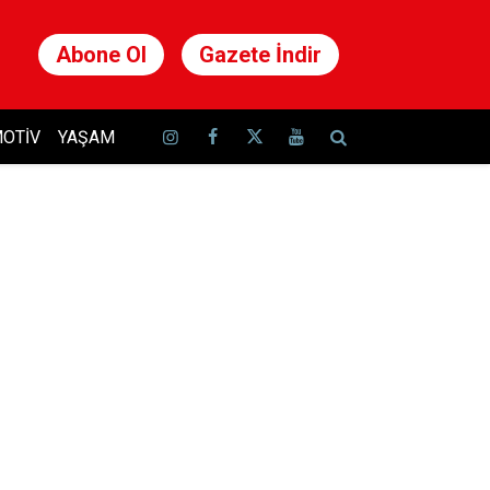
Abone Ol
Gazete İndir
OTIV
YAŞAM