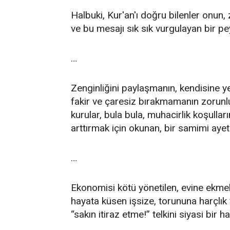
Halbuki, Kur'an'ı doğru bilenler onun,
ve bu mesajı sık sık vurgulayan bir pe
…
Zenginliğini paylaşmanın, kendisine y
fakir ve çaresiz bırakmamanın zorunl
kurular, bula bula, muhacirlik koşulla
arttırmak için okunan, bir samimi ayete
…
Ekonomisi kötü yönetilen, evine ekmek
hayata küsen işsize, torununa harçlık
“sakın itiraz etme!” telkini siyasi bir h