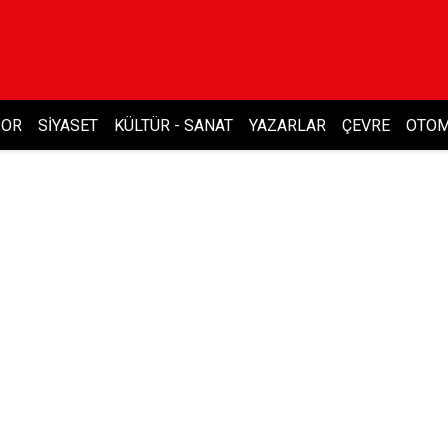
POR
SIYASET
KÜLTÜR - SANAT
YAZARLAR
ÇEVRE
OTOM