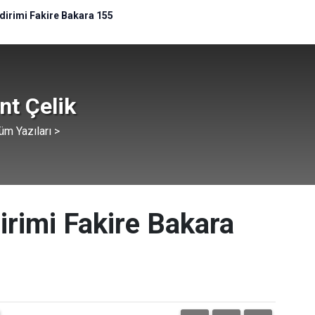
dirimi Fakire Bakara 155
ent Çelik
üm Yazıları >
irimi Fakire Bakara