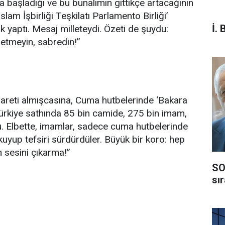
a başladığı ve bu bunalımın gittikçe artacağının
lam İşbirliği Teşkilatı Parlamento Birliği’
İ. 
ak yaptı. Mesaj milleteydi. Özeti de şuydu:
n etmeyin, sabredin!”
şareti almışcasına, Cuma hutbelerinde ‘Bakara
 Türkiye sathında 85 bin camide, 275 bin imam,
. Elbette, imamlar, sadece cuma hutbelerinde
kuyup tefsiri sürdürdüler. Büyük bir koro: hep
n sesini çıkarma!”
SO
sı