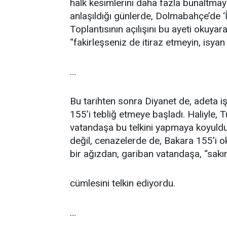
halk kesimlerini daha fazla bunaltmay
anlaşıldığı günlerde, Dolmabahçe’de ‘İs
Toplantısının açılışını bu ayeti okuyar
“fakirleşseniz de itiraz etmeyin, isya
…
Bu tarihten sonra Diyanet de, adeta i
155’i tebliğ etmeye başladı. Haliyle,
vatandaşa bu telkini yapmaya koyuldu
değil, cenazelerde de, Bakara 155’i o
bir ağızdan, gariban vatandaşa, “sakı
cümlesini telkin ediyordu.
…