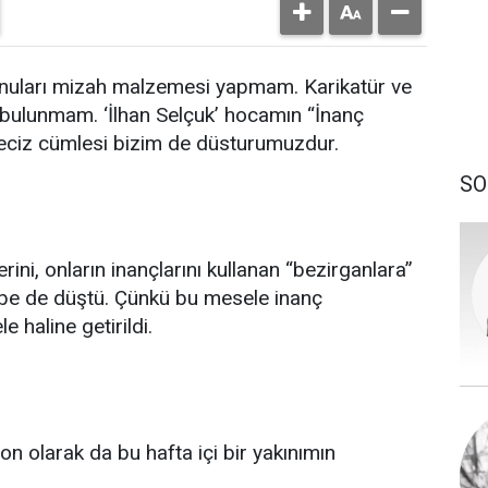
 konuları mizah malzemesi yapmam. Karikatür ve
 bulunmam. ‘İlhan Selçuk’ hocamın “İnanç
eki veciz cümlesi bizim de düsturumuzdur.
SO
rini, onların inançlarını kullanan “bezirganlara”
ibe de düştü. Çünkü bu mesele inanç
e haline getirildi.
n olarak da bu hafta içi bir yakınımın