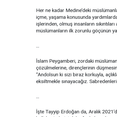
Her ne kadar Medine’deki müslümanla
içme, yaşama konusunda yardımlarda b
işlerinden, olmuş insanların sıkıntılar
müslümanların ilk zorunlu göçünün yara
…
İslam Peygamberi, zordaki müslümanla
çözülmelerine, dirençlerinin düşmesine 
“Andolsun ki sizi biraz korkuyla, açlı
eksiltmekle sınayacağız. Sabredenleri
…
İşte Tayyip Erdoğan da, Aralık 2021’d