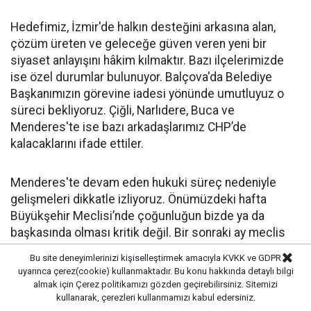
Hedefimiz, İzmir'de halkın desteğini arkasına alan,
çözüm üreten ve geleceğe güven veren yeni bir
siyaset anlayışını hâkim kılmaktır. Bazı ilçelerimizde
ise özel durumlar bulunuyor. Balçova'da Belediye
Başkanımızın görevine iadesi yönünde umutluyuz o
süreci bekliyoruz. Çiğli, Narlıdere, Buca ve
Menderes'te ise bazı arkadaşlarımız CHP’de
kalacaklarını ifade ettiler.
Menderes'te devam eden hukuki süreç nedeniyle
gelişmeleri dikkatle izliyoruz. Önümüzdeki hafta
Büyükşehir Meclisi’nde çoğunluğun bizde ya da
başkasında olması kritik değil. Bir sonraki ay meclis
üyesi sayımız 100'ün üzerine çıkacak. Şu an komisyon
Bu site deneyimlerinizi kişiselleştirmek amacıyla KVKK ve GDPR
çalışmaları sürdüğü için teknik bir süreç yürütüyoruz.
uyarınca çerez(cookie) kullanmaktadır. Bu konu hakkında detaylı bilgi
Açıklama yapan 1-2 kişi dışında, o anlayışla CHP’de
almak için
Çerez politikamızı
gözden geçirebilirsiniz. Sitemizi
kullanarak, çerezleri kullanmamızı kabul edersiniz.
devam edecek kimse kalmadı”.