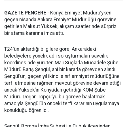
GAZETE PENCERE
- Konya Emniyet Müdürü’yken
geçen nisanda Ankara Emniyet Müdürlüğü görevine
getirilen Maksut Yüksek, akşam saatlerinde sürpriz
bir atama kararına imza attı.
T24'ün aktardığı bilgilere göre; Ankara’daki
belediyelere yönelik adli soruşturmaları savcılık
koordinesinde yürüten Mali Suçlarla Mücadele Şube
Müdürü Barış Şengül, ani bir kararla görevden alındı.
Şengül’ün, geçen yıl ikinci sınıf emniyet müdürlüğüne
terfi etmesine rağmen mevcut görevine devam ettiği
ancak Yüksek’in Konya’dan getirdiği KOM Şube
Müdürü Doğan Topçu’yu bu göreve başlatmak
amacıyla Şengül’ün önceki terfi kararının uygulamaya
konulduğu öğrenildi.
Şengül, Bomba İmha Şubesi ile Çubuk ilçesinden