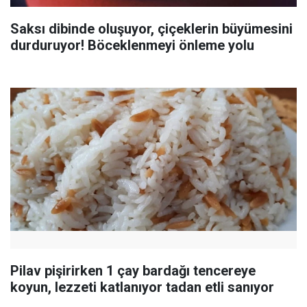
Saksı dibinde oluşuyor, çiçeklerin büyümesini
durduruyor! Böceklenmeyi önleme yolu
Pilav pişirirken 1 çay bardağı tencereye
koyun, lezzeti katlanıyor tadan etli sanıyor