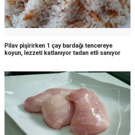
Pilav pişirirken 1 çay bardağı tencereye
koyun, lezzeti katlanıyor tadan etli sanıyor