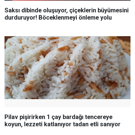
Saksı dibinde oluşuyor, çiçeklerin büyümesini
durduruyor! Böceklenmeyi önleme yolu
Pilav pişirirken 1 çay bardağı tencereye
koyun, lezzeti katlanıyor tadan etli sanıyor