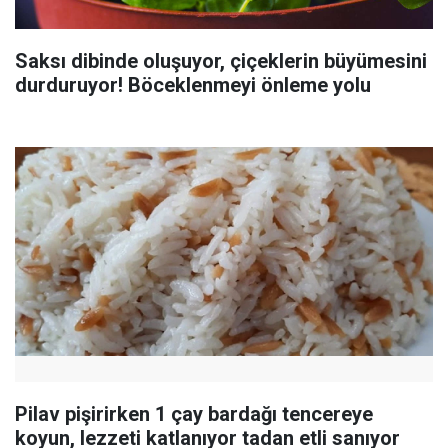
Saksı dibinde oluşuyor, çiçeklerin büyümesini
durduruyor! Böceklenmeyi önleme yolu
Pilav pişirirken 1 çay bardağı tencereye
koyun, lezzeti katlanıyor tadan etli sanıyor