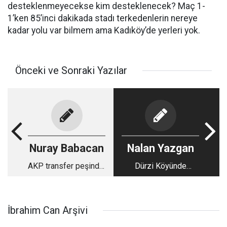
desteklenmeyecekse kim desteklenecek? Maç 1-
1’ken 85’inci dakikada stadı terkedenlerin nereye
kadar yolu var bilmem ama Kadıköy’de yerleri yok.
Önceki ve Sonraki Yazılar
Nuray Babacan
Nalan Yazgan
AKP transfer peşinde:
Dürzi Köyünde
Belediye başkanı ve
Kurulan Oyun
vekil kulisleri...:
Bölgesel Ateşi
Harlayabilir
İbrahim Can Arşivi