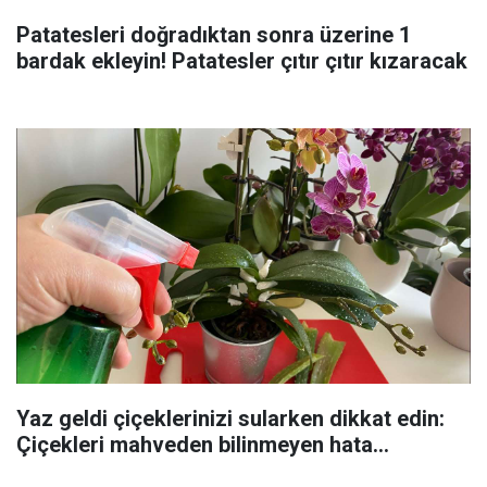
Patatesleri doğradıktan sonra üzerine 1
bardak ekleyin! Patatesler çıtır çıtır kızaracak
Yaz geldi çiçeklerinizi sularken dikkat edin:
Çiçekleri mahveden bilinmeyen hata...