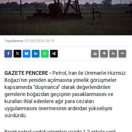
Yayınlanma:
07/08/2026 08:18
GAZETE PENCERE -
Petrol, İran ile Umman’ın Hürmüz
Boğazı’nın yeniden açılmasına yönelik görüşmeler
kapsamında “düşmanca” olarak değerlendirilen
gemilerin boğazdan geçişinin yasaklanmasını ve
kuralları ihlal edenlere ağır para cezaları
uygulanmasını önermesinin ardından yükselişini
sürdürdü.
Brent petrol vadeli işlemleri yüzde 1,2 artışla varil