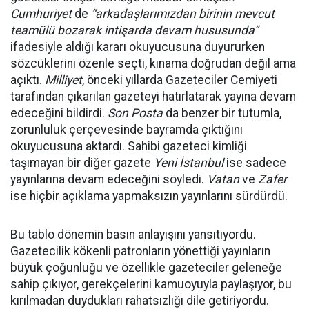
Cumhuriyet
de
“arkadaşlarımızdan birinin mevcut
teamülü bozarak intişarda devam hususunda”
ifadesiyle aldığı kararı okuyucusuna duyururken
sözcüklerini özenle seçti, kınama doğrudan değil ama
açıktı.
Milliyet
, önceki yıllarda Gazeteciler Cemiyeti
tarafından çıkarılan gazeteyi hatırlatarak yayına devam
edeceğini bildirdi.
Son Posta
da benzer bir tutumla,
zorunluluk çerçevesinde bayramda çıktığını
okuyucusuna aktardı. Sahibi gazeteci kimliği
taşımayan bir diğer gazete
Yeni İstanbul
ise sadece
yayınlarına devam edeceğini söyledi.
Vatan
ve
Zafer
ise hiçbir açıklama yapmaksızın yayınlarını sürdürdü.
Bu tablo dönemin basın anlayışını yansıtıyordu.
Gazetecilik kökenli patronların yönettiği yayınların
büyük çoğunluğu ve özellikle gazeteciler geleneğe
sahip çıkıyor, gerekçelerini kamuoyuyla paylaşıyor, bu
kırılmadan duydukları rahatsızlığı dile getiriyordu.