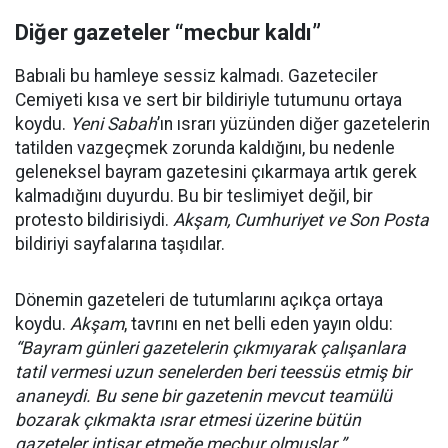
Diğer gazeteler “mecbur kaldı”
Babıali bu hamleye sessiz kalmadı. Gazeteciler
Cemiyeti kısa ve sert bir bildiriyle tutumunu ortaya
koydu.
Yeni Sabah
’ın ısrarı yüzünden diğer gazetelerin
tatilden vazgeçmek zorunda kaldığını, bu nedenle
geleneksel bayram gazetesini çıkarmaya artık gerek
kalmadığını duyurdu. Bu bir teslimiyet değil, bir
protesto bildirisiydi.
Akşam, Cumhuriyet ve Son Posta
bildiriyi sayfalarına taşıdılar.
Dönemin gazeteleri de tutumlarını açıkça ortaya
koydu.
Akşam
, tavrını en net belli eden yayın oldu:
“Bayram günleri gazetelerin çıkmıyarak çalışanlara
tatil vermesi uzun senelerden beri teessüs etmiş bir
ananeydi. Bu sene bir gazetenin mevcut teamülü
bozarak çıkmakta ısrar etmesi üzerine bütün
gazeteler intişar etmeğe mecbur olmuşlar.”