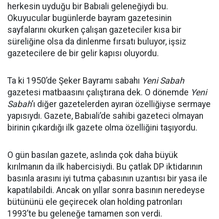
herkesin uyduğu bir Babıali geleneğiydi bu.
Okuyucular bugünlerde bayram gazetesinin
sayfalarını okurken çalışan gazeteciler kısa bir
süreliğine olsa da dinlenme fırsatı buluyor, işsiz
gazetecilere de bir gelir kapısı oluyordu.
Ta ki 1950’de Şeker Bayramı sabahı
Yeni Sabah
gazetesi matbaasını çalıştırana dek. O dönemde
Yeni
Sabah
’ı diğer gazetelerden ayıran özelliğiyse sermaye
yapısıydı. Gazete, Babıali’de sahibi gazeteci olmayan
birinin çıkardığı ilk gazete olma özelliğini taşıyordu.
O gün basılan gazete, aslında çok daha büyük
kırılmanın da ilk habercisiydi. Bu çatlak DP iktidarının
basınla arasını iyi tutma çabasının uzantısı bir yasa ile
kapatılabildi. Ancak on yıllar sonra basının neredeyse
bütününü ele geçirecek olan holding patronları
1993’te bu geleneğe tamamen son verdi.