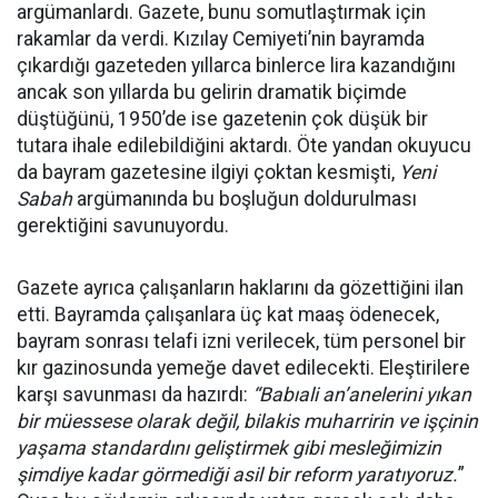
argümanlardı. Gazete, bunu somutlaştırmak için
rakamlar da verdi. Kızılay Cemiyeti’nin bayramda
çıkardığı gazeteden yıllarca binlerce lira kazandığını
ancak son yıllarda bu gelirin dramatik biçimde
düştüğünü, 1950’de ise gazetenin çok düşük bir
tutara ihale edilebildiğini aktardı. Öte yandan okuyucu
da bayram gazetesine ilgiyi çoktan kesmişti,
Yeni
Sabah
argümanında bu boşluğun doldurulması
gerektiğini savunuyordu.
Gazete ayrıca çalışanların haklarını da gözettiğini ilan
etti. Bayramda çalışanlara üç kat maaş ödenecek,
bayram sonrası telafi izni verilecek, tüm personel bir
kır gazinosunda yemeğe davet edilecekti. Eleştirilere
karşı savunması da hazırdı:
“Babıali an’anelerini yıkan
bir müessese olarak değil, bilakis muharririn ve işçinin
yaşama standardını geliştirmek gibi mesleğimizin
şimdiye kadar görmediği asil bir reform yaratıyoruz.
”