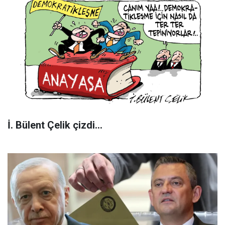
İ. Bülent Çelik çizdi...