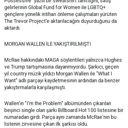
Possessive" yazılı bir sweatshirt tanıttığını, satış
gelirlerinin Global Fund for Women ile LGBTQ+
gençlere yönelik intiharı önleme çalışmaları yürüten
The Trevor Project'e aktarılacağını duyurduğunu da
aktardı.
MORGAN WALLEN İLE YAKIŞTIRILMIŞTI
McRae hakkındaki MAGA söylentileri yalnızca Hughes
ve Trump tartışmasına dayanmıyordu. Şarkıcı, geçen
yıl country müzik yıldızı Morgan Wallen ile "What I
Want" adlı parçayı kaydetmesinin ardından da benzer
yakıştırmalarla karşılaşmıştı.
Wallen'ın "I'm the Problem" albümünden çıkarılan
beşinci single olan şarkı Billboard Hot 100 listesine bir
numaradan girdi. Parça aynı zamanda McRae'nin bu
listenin zirvesine çıkan ilk şarkısı oldu.