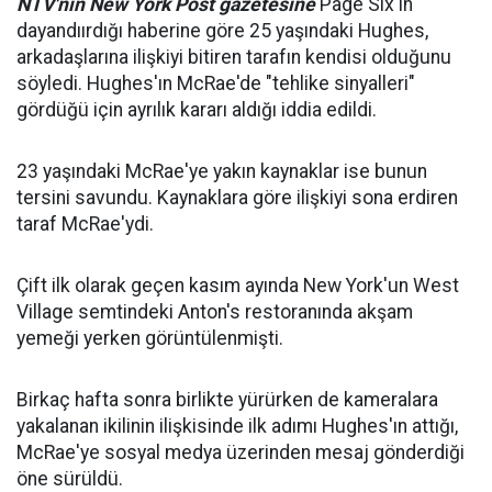
NTV'nin New York Post gazetesine
Page Six'in
dayandıırdığı haberine göre 25 yaşındaki Hughes,
arkadaşlarına ilişkiyi bitiren tarafın kendisi olduğunu
söyledi. Hughes'ın McRae'de "tehlike sinyalleri"
gördüğü için ayrılık kararı aldığı iddia edildi.
23 yaşındaki McRae'ye yakın kaynaklar ise bunun
tersini savundu. Kaynaklara göre ilişkiyi sona erdiren
taraf McRae'ydi.
Çift ilk olarak geçen kasım ayında New York'un West
Village semtindeki Anton's restoranında akşam
yemeği yerken görüntülenmişti.
Birkaç hafta sonra birlikte yürürken de kameralara
yakalanan ikilinin ilişkisinde ilk adımı Hughes'ın attığı,
McRae'ye sosyal medya üzerinden mesaj gönderdiği
öne sürüldü.