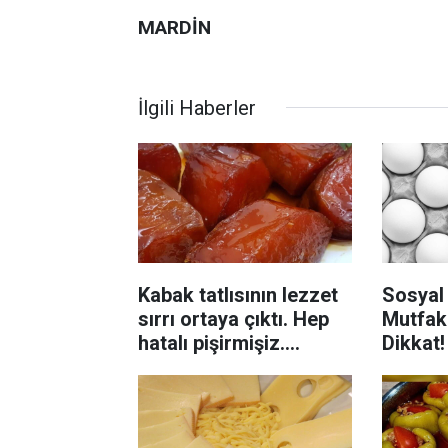
MARDİN
İlgili Haberler
Kabak tatlısının lezzet
Sosyal
sırrı ortaya çıktı. Hep
Mutfak
hatalı pişirmişiz.
Dikkat
Bilmeniz gereken
Sağlık
yöntem
Uyardı