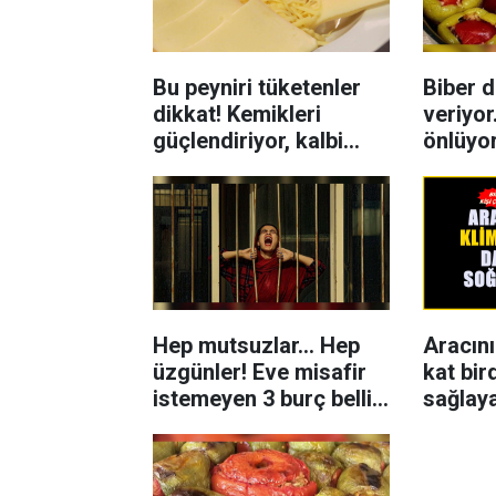
Bu peyniri tüketenler
Biber 
dikkat! Kemikleri
veriyor
güçlendiriyor, kalbi
önlüyor
koruyor
edin
Hep mutsuzlar... Hep
Aracını
üzgünler! Eve misafir
kat bi
istemeyen 3 burç belli
sağlay
oldu
daha iy