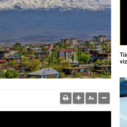
Tü
viz