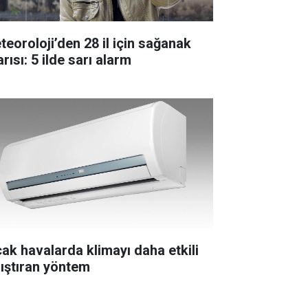
teoroloji’den 28 il için sağanak
rısı: 5 ilde sarı alarm
cak havalarda klimayı daha etkili
lıştıran yöntem