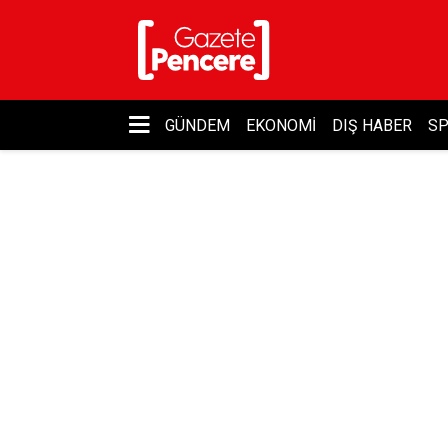
GÜNDEM
EKONOMI
DIŞ HABER
S