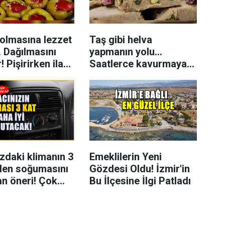
dolmasına lezzet
Taş gibi helva
. Dağılmasını
yapmanın yolu...
! Pişirirken ilave
Saatlerce kavurmaya
gerek yok! Çok kolay
yapılıyor
zdaki klimanın 3
Emeklilerin Yeni
rden soğumasını
Gözdesi Oldu! İzmir'in
an öneri! Çok
Bu İlçesine İlgi Patladı
i soğutuyor