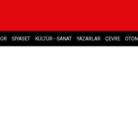
POR
SIYASET
KÜLTÜR - SANAT
YAZARLAR
ÇEVRE
OTOM