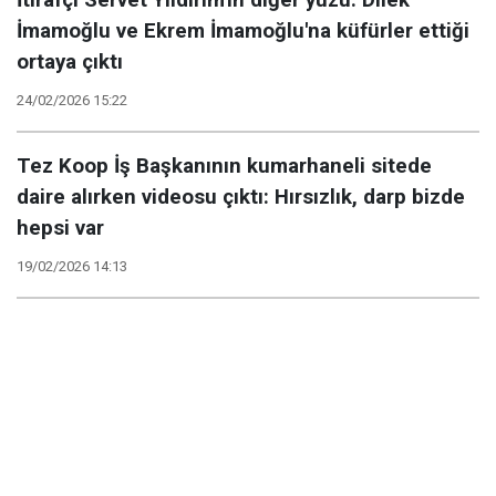
İtirafçı Servet Yıldırım'ın diğer yüzü: Dilek
İmamoğlu ve Ekrem İmamoğlu'na küfürler ettiği
ortaya çıktı
24/02/2026 15:22
Tez Koop İş Başkanının kumarhaneli sitede
daire alırken videosu çıktı: Hırsızlık, darp bizde
hepsi var
19/02/2026 14:13