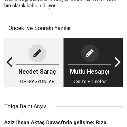
biri olarak kabul ediliyor.
Önceki ve Sonraki Yazılar
Necdet Saraç
Mutlu Hesapçı
OPERASYONLAR
‘Denize + 1 nefes’:
SONUCU
Denizler için birlikte
DEĞİŞTİRMİYOR
nefes alıyoruz!
Tolga Balcı Arşivi
Aziz İhsan Aktaş Davası'nda gelişme: Rıza