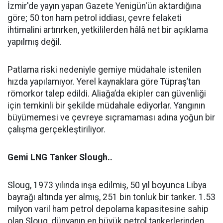
İzmir'de yayın yapan Gazete Yenigün'ün aktardığına
göre; 50 ton ham petrol iddiası, çevre felaketi
ihtimalini artırırken, yetkililerden hâlâ net bir açıklama
yapılmış değil.
Patlama riski nedeniyle gemiye müdahale istenilen
hızda yapılamıyor. Yerel kaynaklara göre Tüpraş’tan
römorkor talep edildi. Aliağa’da ekipler can güvenliği
için temkinli bir şekilde müdahale ediyorlar. Yangının
büyümemesi ve çevreye sıçramaması adına yoğun bir
çalışma gerçekleştiriliyor.
Gemi LNG Tanker Slough..
Sloug, 1973 yılında inşa edilmiş, 50 yıl boyunca Libya
bayrağı altında yer almış, 251 bin tonluk bir tanker. 1.53
milyon varil ham petrol depolama kapasitesine sahip
olan Sloug, dünyanın en büyük petrol tankerlerinden