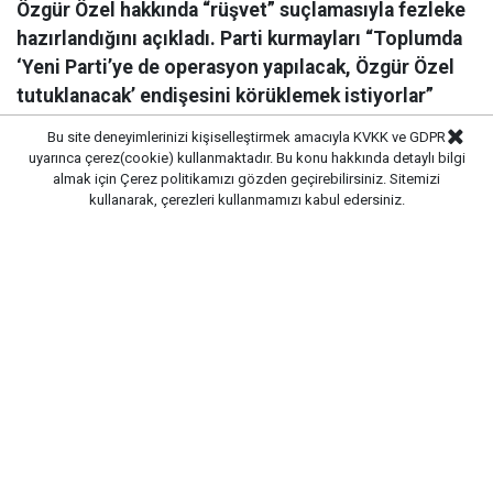
Özgür Özel hakkında “rüşvet” suçlamasıyla fezleke
hazırlandığını açıkladı. Parti kurmayları “Toplumda
‘Yeni Parti’ye de operasyon yapılacak, Özgür Özel
tutuklanacak’ endişesini körüklemek istiyorlar”
dedi.
Bu site deneyimlerinizi kişiselleştirmek amacıyla KVKK ve GDPR
uyarınca çerez(cookie) kullanmaktadır. Bu konu hakkında detaylı bilgi
almak için
Çerez politikamızı
gözden geçirebilirsiniz. Sitemizi
kullanarak, çerezleri kullanmamızı kabul edersiniz.
Yayınlanma:
06/08/2026 08:16