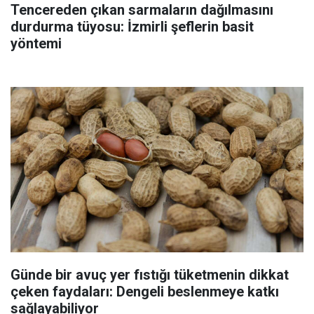
Tencereden çıkan sarmaların dağılmasını
durdurma tüyosu: İzmirli şeflerin basit
yöntemi
Günde bir avuç yer fıstığı tüketmenin dikkat
çeken faydaları: Dengeli beslenmeye katkı
sağlayabiliyor