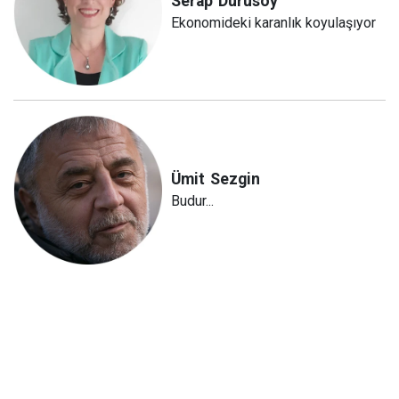
Serap
Durusoy
Ekonomideki karanlık koyulaşıyor
Ümit
Sezgin
Budur...