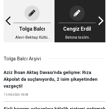
Tolga Balcı
Cengiz Erdil
Alevi-Bektaşi Kültür
Betona teslim
ve Cemevi
edilmemesi gereken
Başkanlığı'nda 'açılım'
bir köşe; Selimiye
toplantısı: Aleviler,
Koyu
Tolga Balcı Arşivi
toplantıya da sunulan
rapora da tepkili
Aziz İhsan Aktaş Davası'nda gelişme: Rıza
Akpolat da suçlanıyordu, 2 isim şikayetinden
vazgeçti!
11/04/2026 18:08
Şişli kayyımı çalışanlara kölelik sistemi getirmek