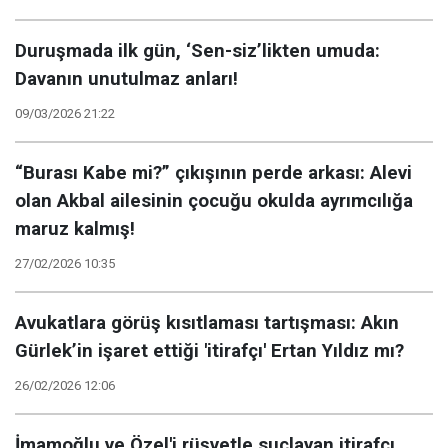
Duruşmada ilk gün, ‘Sen-siz’likten umuda:
Davanın unutulmaz anları!
09/03/2026 21:22
“Burası Kabe mi?” çıkışının perde arkası: Alevi
olan Akbal ailesinin çocuğu okulda ayrımcılığa
maruz kalmış!
27/02/2026 10:35
Avukatlara görüş kısıtlaması tartışması: Akın
Gürlek’in işaret ettiği 'itirafçı' Ertan Yıldız mı?
26/02/2026 12:06
İmamoğlu ve Özel'i rüşvetle suçlayan itirafçı