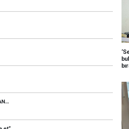
‘S
bu
bır
AN…
a et”