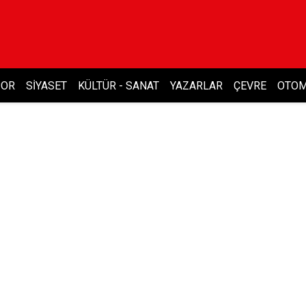
POR
SIYASET
KÜLTÜR - SANAT
YAZARLAR
ÇEVRE
OTOM