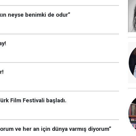
kın neyse benimki de odur”
ay!
r!
ürk Film Festivali başladı.
yorum ve her an için dünya varmış diyorum”