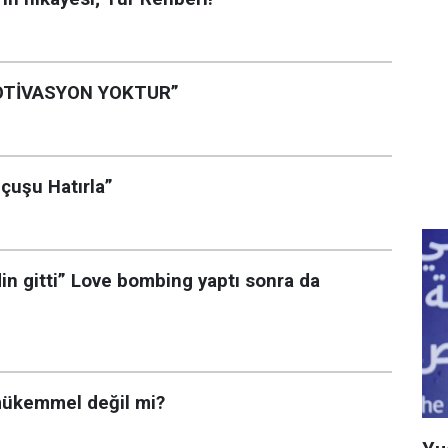
OTİVASYON YOKTUR”
Uçuşu Hatırla”
in gitti” Love bombing yaptı sonra da
 mükemmel değil mi?