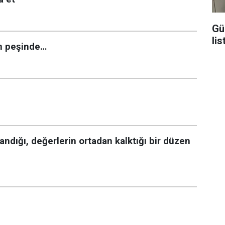
Gü
lis
n peşinde…
ndığı, değerlerin ortadan kalktığı bir düzen