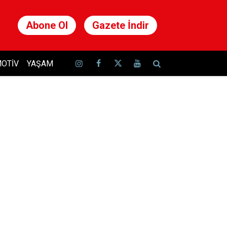
Abone Ol
Gazete İndir
OTIV
YAŞAM