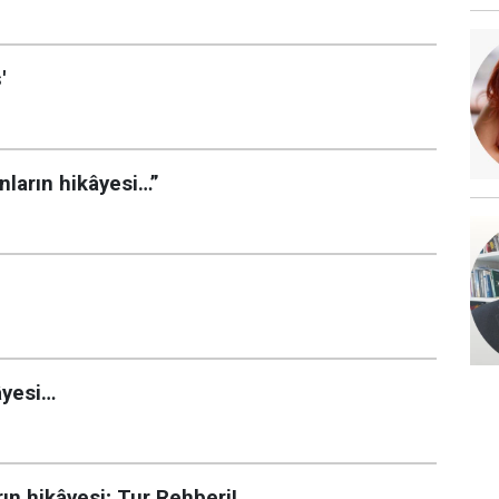
'
nların hikâyesi…”
âyesi…
ın hikâyesi; Tur Rehberi!