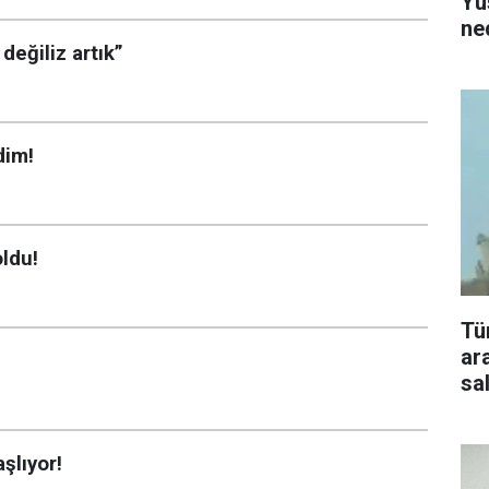
Yu
ne
değiliz artık”
dim!
oldu!
Tü
ar
sal
şlıyor!