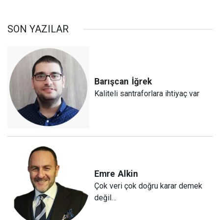
SON YAZILAR
Barışcan
İğrek
Kaliteli santraforlara ihtiyaç var
Emre
Alkin
Çok veri çok doğru karar demek
değil…