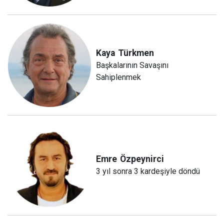
Kaya
Türkmen
Başkalarının Savaşını
Sahiplenmek
Emre
Özpeynirci
3 yıl sonra 3 kardeşiyle döndü