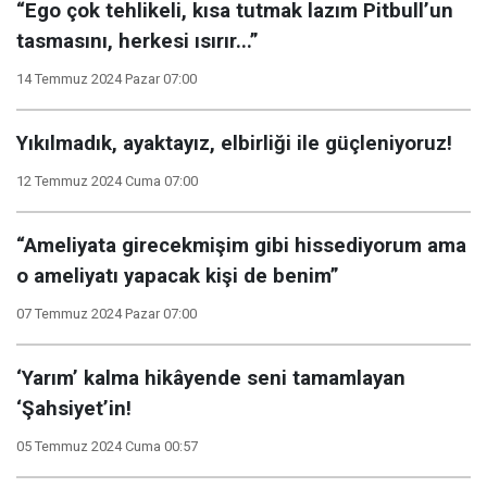
“Ego çok tehlikeli, kısa tutmak lazım Pitbull’un
tasmasını, herkesi ısırır...”
14 Temmuz 2024 Pazar 07:00
Yıkılmadık, ayaktayız, elbirliği ile güçleniyoruz!
12 Temmuz 2024 Cuma 07:00
“Ameliyata girecekmişim gibi hissediyorum ama
o ameliyatı yapacak kişi de benim”
07 Temmuz 2024 Pazar 07:00
‘Yarım’ kalma hikâyende seni tamamlayan
‘Şahsiyet’in!
05 Temmuz 2024 Cuma 00:57