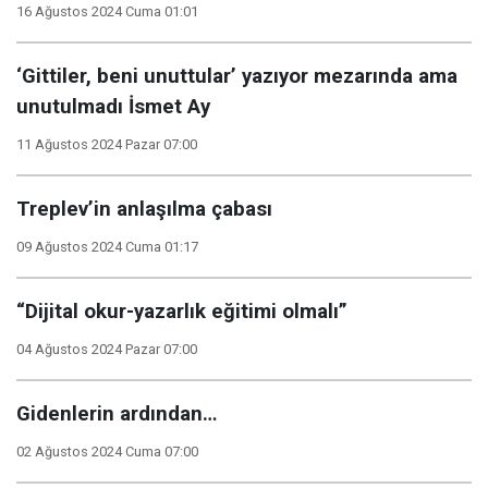
16 Ağustos 2024 Cuma 01:01
‘Gittiler, beni unuttular’ yazıyor mezarında ama
unutulmadı İsmet Ay
11 Ağustos 2024 Pazar 07:00
Treplev’in anlaşılma çabası
09 Ağustos 2024 Cuma 01:17
“Dijital okur-yazarlık eğitimi olmalı”
04 Ağustos 2024 Pazar 07:00
Gidenlerin ardından…
02 Ağustos 2024 Cuma 07:00