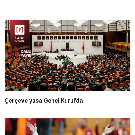
Çerçeve yasa Genel Kurul'da