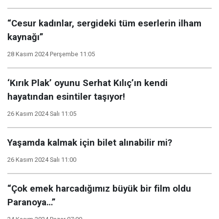
“Cesur kadınlar, sergideki tüm eserlerin ilham
kaynağı”
28 Kasım 2024 Perşembe 11:05
‘Kırık Plak’ oyunu Serhat Kılıç’ın kendi
hayatından esintiler taşıyor!
26 Kasım 2024 Salı 11:05
Yaşamda kalmak için bilet alınabilir mi?
26 Kasım 2024 Salı 11:00
“Çok emek harcadığımız büyük bir film oldu
Paranoya…”