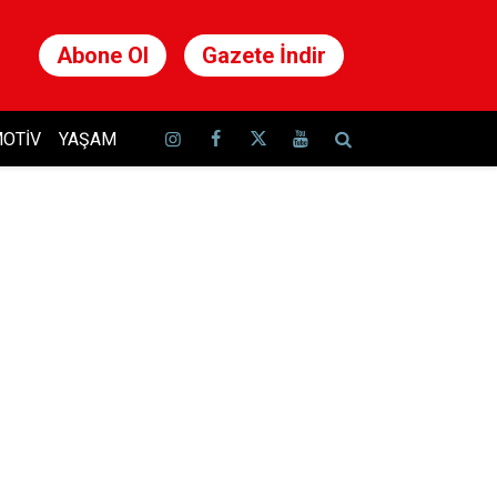
Abone Ol
Gazete İndir
OTIV
YAŞAM