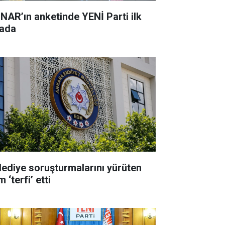
NAR’ın anketinde YENİ Parti ilk
rada
lediye soruşturmalarını yürüten
m ‘terfi’ etti