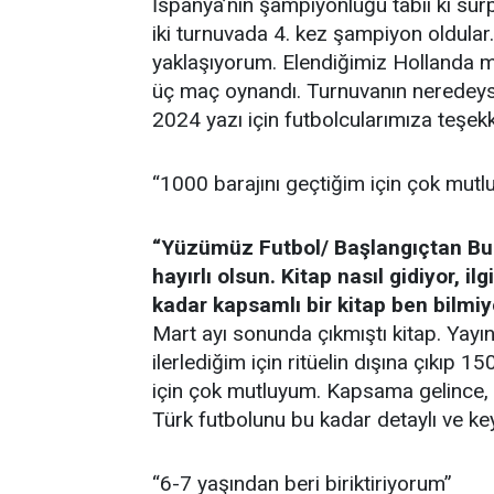
İspanya’nın şampiyonluğu tabii ki sür
iki turnuvada 4. kez şampiyon oldular.
yaklaşıyorum. Elendiğimiz Hollanda 
üç maç oynandı. Turnuvanın neredeys
2024 yazı için futbolcularımıza teşek
“1000 barajını geçtiğim için çok mut
“Yüzümüz Futbol/ Başlangıçtan Bug
hayırlı olsun. Kitap nasıl gidiyor, 
kadar kapsamlı bir kitap ben bilmi
Mart ayı sonunda çıkmıştı kitap. Yayı
ilerlediğim için ritüelin dışına çıkıp 
için çok mutluyum. Kapsama gelince, 
Türk futbolunu bu kadar detaylı ve key
“6-7 yaşından beri biriktiriyorum”