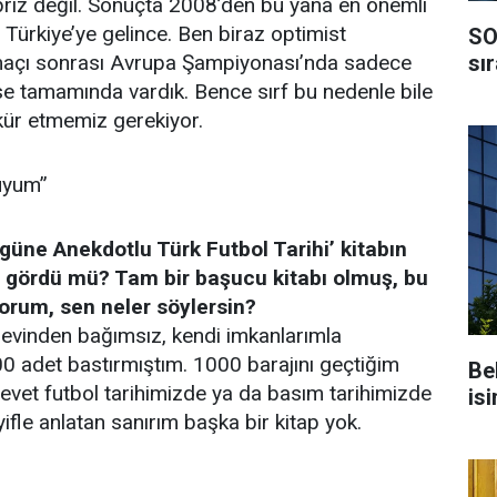
priz değil. Sonuçta 2008’den bu yana en önemli
 Türkiye’ye gelince. Ben biraz optimist
SO
sı
maçı sonrası Avrupa Şampiyonası’nda sadece
e tamamında vardık. Bence sırf bu nedenle bile
kür etmemiz gerekiyor.
luyum”
üne Anekdotlu Türk Futbol Tarihi’ kitabın
ilgi gördü mü? Tam bir başucu kitabı olmuş, bu
yorum, sen neler söylersin?
nevinden bağımsız, kendi imkanlarımla
1500 adet bastırmıştım. 1000 barajını geçtiğim
Be
evet futbol tarihimizde ya da basım tarihimizde
isi
ifle anlatan sanırım başka bir kitap yok.