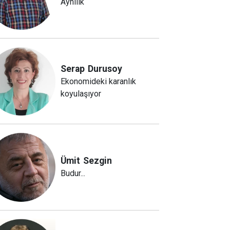
Aynılık
Serap
Durusoy
Ekonomideki karanlık
koyulaşıyor
Ümit
Sezgin
Budur...