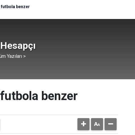
 futbola benzer
 Hesapçı
üm Yazıları >
 futbola benzer