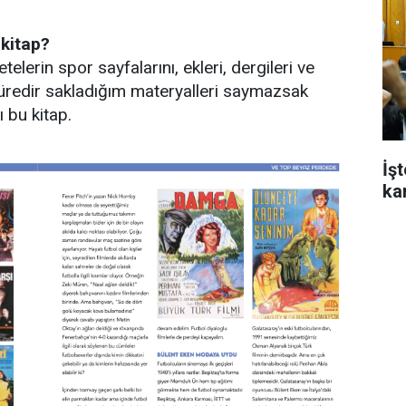
 kitap?
lerin spor sayfalarını, ekleri, dergileri ve
n süredir sakladığım materyalleri saymazsak
ı bu kitap.
İş
ka