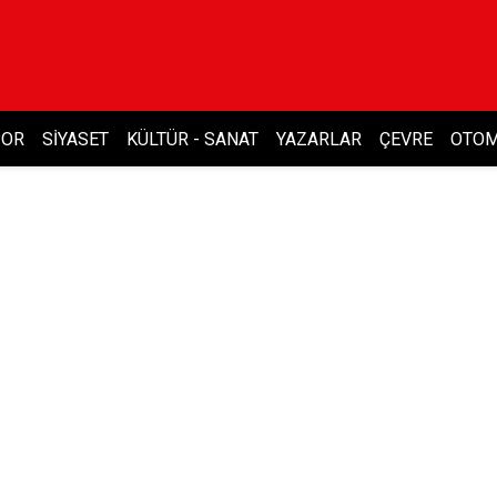
POR
SIYASET
KÜLTÜR - SANAT
YAZARLAR
ÇEVRE
OTOM