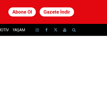
Abone Ol
Gazete İndir
OTIV
YAŞAM