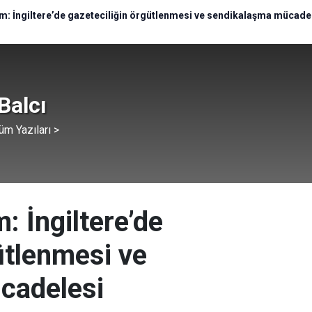
m: İngiltere’de gazeteciliğin örgütlenmesi ve sendikalaşma mücade
Balcı
üm Yazıları >
: İngiltere’de
ütlenmesi ve
cadelesi