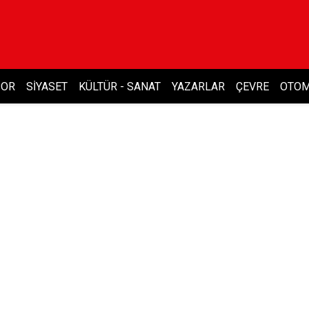
POR
SIYASET
KÜLTÜR - SANAT
YAZARLAR
ÇEVRE
OTOM