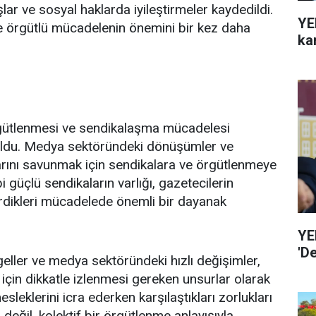
şlar ve sosyal haklarda iyileştirmeler kaydedildi.
YE
e örgütlü mücadelenin önemini bir kez daha
ka
 örgütlenmesi ve sendikalaşma mücadelesi
oldu. Medya sektöründeki dönüşümler ve
arını savunmak için sendikalara ve örgütlenmeye
i güçlü sendikaların varlığı, gazetecilerin
verdikleri mücadelede önemli bir dayanak
YE
'D
ller ve medya sektöründeki hızlı değişimler,
 için dikkatle izlenmesi gereken unsurlar olarak
leklerini icra ederken karşılaştıkları zorlukları
değil, kolektif bir örgütlenme anlayışıyla