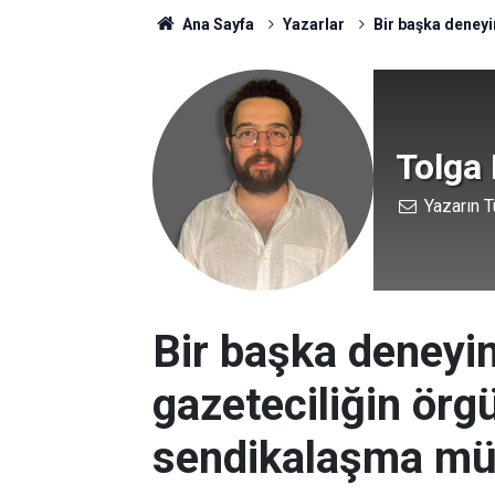
Ana Sayfa
Yazarlar
Bir başka deneyi
Tolga 
Yazarın T
Bir başka deneyim
gazeteciliğin örg
sendikalaşma mü