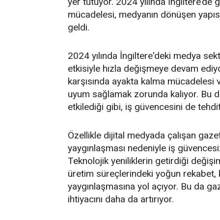
yer tutuyor. 2024 yılında İngiltere’de
mücadelesi, medyanın dönüşen yapısı 
geldi.
2024 yılında İngiltere'deki medya sek
etkisiyle hızla değişmeye devam ediyor
karşısında ayakta kalma mücadelesi v
uyum sağlamak zorunda kalıyor. Bu dö
etkilediği gibi, iş güvencesini de tehdi
Özellikle dijital medyada çalışan gaze
yaygınlaşması nedeniyle iş güvencesizl
Teknolojik yeniliklerin getirdiği değişi
üretim süreçlerindeki yoğun rekabet,
yaygınlaşmasına yol açıyor. Bu da ga
ihtiyacını daha da artırıyor.