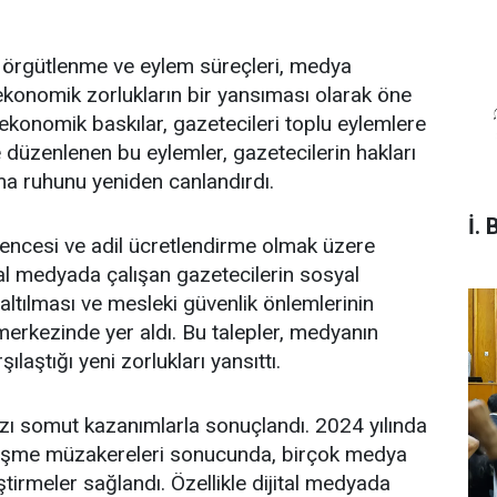
in örgütlenme ve eylem süreçleri, medya
konomik zorlukların bir yansıması olarak öne
 ekonomik baskılar, gazetecileri toplu eylemlere
 düzenlenen bu eylemler, gazetecilerin hakları
ma ruhunu yeniden canlandırdı.
İ. 
vencesi ve adil ücretlendirme olmak üzere
ital medyada çalışan gazetecilerin sosyal
azaltılması ve mesleki güvenlik önlemlerinin
 merkezinde yer aldı. Bu talepler, medyanın
laştığı yeni zorlukları yansıttı.
zı somut kazanımlarla sonuçlandı. 2024 yılında
zleşme müzakereleri sonucunda, birçok medya
ştirmeler sağlandı. Özellikle dijital medyada