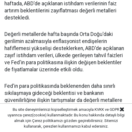
haftada, ABD'de açıklanan istihdam verilerinin faiz
artırım beklentilerini zayıflatması değerli metalleri
destekledi.
Değerli metallerde hafta başında Orta Doğu'daki
gerilimin azalmasıyla enflasyonist endişelerin
hafiflemesi yükselişi desteklerken, ABD'de açıklanan
zayıf istihdam verileri, ülkede gerileyen tahvil faizleri
ve Fed'in para politikasına ilişkin değişen beklentiler
de fiyatlamalar üzerinde etkili oldu.
Fed'in para politikasında beklenenden daha sınırlı
sıkılaşmaya gideceği beklentisi ve bankanın
güvenilirliğine ilişkin tartışmalar da değerli metallere
yönelik alımları destekledi.
Bu site deneyimlerinizi kişiselleştirmek amacıyla KVKK ve GDPR
uyarınca çerez(cookie) kullanmaktadır. Bu konu hakkında detaylı bilgi
almak için
Çerez politikamızı
gözden geçirebilirsiniz. Sitemizi
Altın ve gümüşün ons fiyatı, son 28 haftanın en güçlü
kullanarak, çerezleri kullanmamızı kabul edersiniz.
haftalık performansını gösterdi.