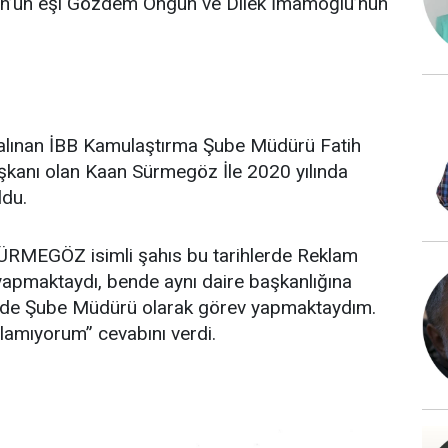
un’un eşi Gözdem Ongun ve Dilek İmamoğlu’nun
na alınan İBB Kamulaştırma Şube Müdürü Fatih
aşkanı olan Kaan Sürmegöz İle 2020 yılında
ldu.
SÜRMEGÖZ isimli şahıs bu tarihlerde Reklam
apmaktaydı, bende aynı daire başkanlığına
nde Şube Müdürü olarak görev yapmaktaydım.
lamıyorum” cevabını verdi.