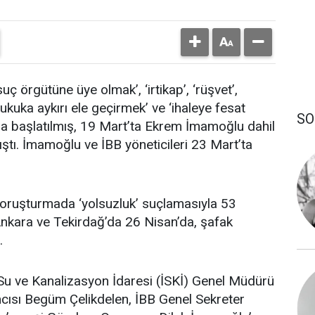
uç örgütüne üye olmak’, ‘irtikap’, ‘rüşvet’,
eri hukuka aykırı ele geçirmek’ ve ‘ihaleye fesat
SO
ma başlatılmış, 19 Mart’ta Ekrem İmamoğlu dahil
ıştı. İmamoğlu ve İBB yöneticileri 23 Mart’ta
 soruşturmada ‘yolsuzluk’ suçlamasıyla 53
 Ankara ve Tekirdağ’da 26 Nisan’da, şafak
.
 Su ve Kanalizasyon İdaresi (İSKİ) Genel Müdürü
cısı Begüm Çelikdelen, İBB Genel Sekreter