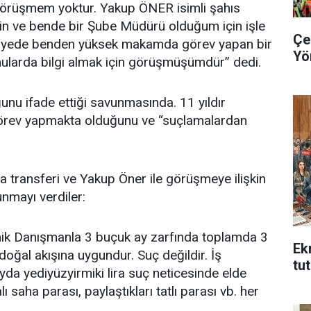
r görüşmem yoktur. Yakup ÖNER isimli şahıs
in ve bende bir Şube Müdürü olduğum için işle
Çe
lediyede benden yüksek makamda görev yapan bir
Yö
onularda bilgi almak için görüşmüşümdür” dedi.
unu ifade ettiği savunmasında. 11 yıldır
örev yapmakta olduğunu ve “suçlamalardan
ara transferi ve Yakup Öner ile görüşmeye ilişkin
unmayı verdiler:
nik Danışmanla 3 buçuk ay zarfında toplamda 3
Ek
oğal akışına uygundur. Suç değildir. İş
tu
ayda yediyüzyirmiki lira suç neticesinde elde
ı saha parası, paylaştıkları tatlı parası vb. her