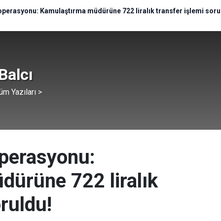
 operasyonu: Kamulaştırma müdürüne 722 liralık transfer işlemi soru
Balcı
üm Yazıları >
operasyonu:
ürüne 722 liralık
oruldu!