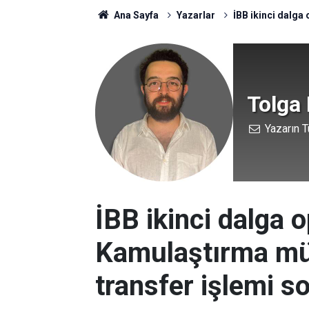
Ana Sayfa
Yazarlar
İBB ikinci dalga
Tolga 
Yazarın T
İBB ikinci dalga 
Kamulaştırma müd
transfer işlemi s