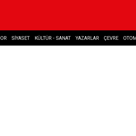
POR
SIYASET
KÜLTÜR - SANAT
YAZARLAR
ÇEVRE
OTOM