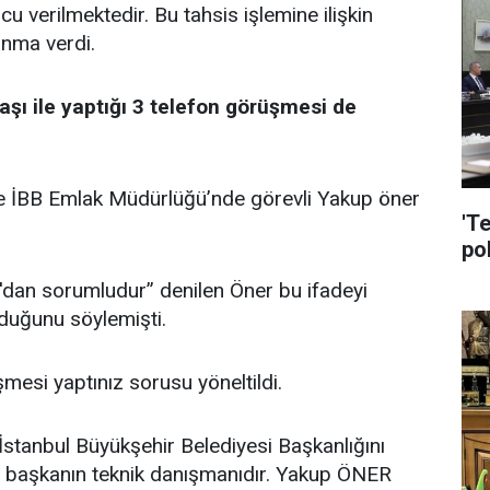
u verilmektedir. Bu tahsis işlemine ilişkin
unma verdi.
ı ile yaptığı 3 telefon görüşmesi de
se İBB Emlak Müdürlüğü’nde görevli Yakup öner
'T
pol
ar'dan sorumludur” denilen Öner bu ifadeyi
lduğunu söylemişti.
mesi yaptınız sorusu yöneltildi.
İstanbul Büyükşehir Belediyesi Başkanlığını
başkanın teknik danışmanıdır. Yakup ÖNER