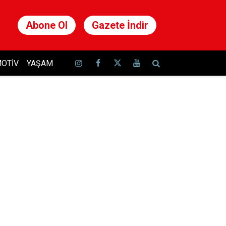
Abone Ol
Gazete İndir
OTIV
YAŞAM