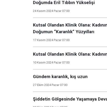
Doğumda Eril Tıbbın Yükselişi
24 Kasım 2024 Pazar 07:00
Kutsal Olandan Klinik Olana: Kadı
Doğumun “Karanlık” Yüzyılları
17 Kasım 2024 Pazar 07:00
Kutsal Olandan Klinik Olana: Kadı
10 Kasım 2024 Pazar 07:00
Gündem karanlık, kış uzun
27 Ekim 2024 Pazar 07:00
Şiddetin Gölgesinde Yaşamaya De