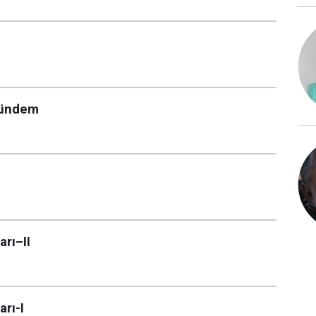
gündem
rı–II
rı-I