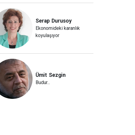
Serap
Durusoy
Ekonomideki karanlık
koyulaşıyor
Ümit
Sezgin
Budur...