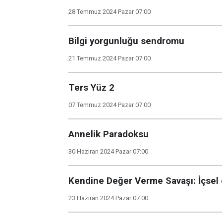
28 Temmuz 2024 Pazar 07:00
Bilgi yorgunluğu sendromu
21 Temmuz 2024 Pazar 07:00
Ters Yüz 2
07 Temmuz 2024 Pazar 07:00
Annelik Paradoksu
30 Haziran 2024 Pazar 07:00
Kendine Değer Verme Savaşı: İçsel e
23 Haziran 2024 Pazar 07:00