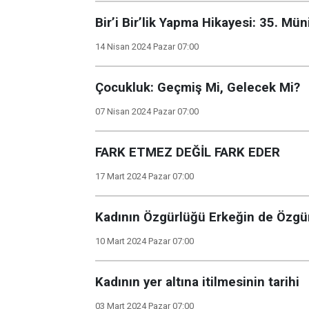
Bir’i Bir’lik Yapma Hikayesi: 35. Mü
14 Nisan 2024 Pazar 07:00
Çocukluk: Geçmiş Mi, Gelecek Mi?
07 Nisan 2024 Pazar 07:00
FARK ETMEZ DEĞİL FARK EDER
17 Mart 2024 Pazar 07:00
Kadının Özgürlüğü Erkeğin de Özgü
10 Mart 2024 Pazar 07:00
Kadının yer altına itilmesinin tarihi
03 Mart 2024 Pazar 07:00