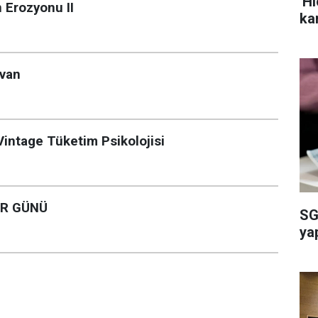
'H
 Erozyonu II
kar
yvan
Vintage Tüketim Psikolojisi
LER GÜNÜ
SG
ya