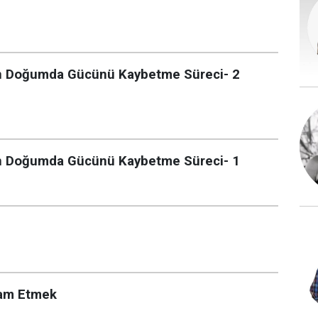
nın Doğumda Gücünü Kaybetme Süreci- 2
nın Doğumda Gücünü Kaybetme Süreci- 1
vam Etmek