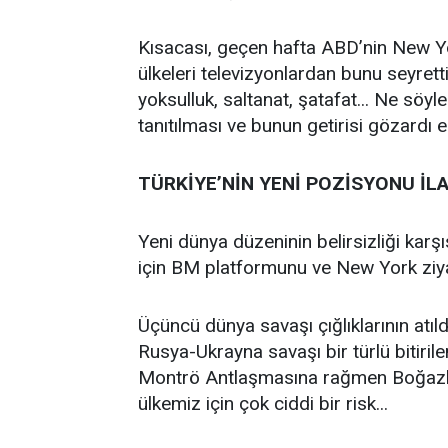
Kısacası, geçen hafta ABD’nin New Yo
ülkeleri televizyonlardan bunu seyretti
yoksulluk, saltanat, şatafat... Ne sö
tanıtılması ve bunun getirisi gözardı 
TÜRKİYE’NİN YENİ POZİSYONU İLA
Yeni dünya düzeninin belirsizliği kar
için BM platformunu ve New York ziyaret
Üçüncü dünya savaşı çığlıklarının atıl
Rusya-Ukrayna savaşı bir türlü bitiril
Montrö Antlaşmasına rağmen Boğazlar,
ülkemiz için çok ciddi bir risk...