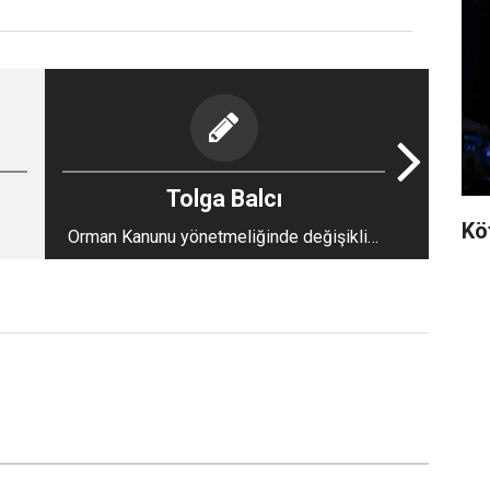
Tolga Balcı
Kö
Orman Kanunu yönetmeliğinde değişiklik:
Maden şirketleri lisans almadan
faaliyetleri için enerji üretim tesisi
açabilecek!