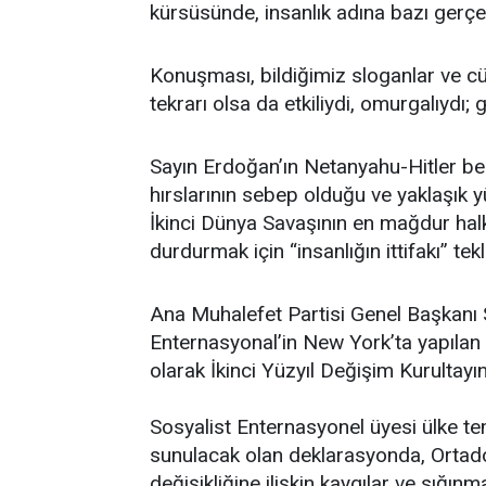
kürsüsünde, insanlık adına bazı gerç
Konuşması, bildiğimiz sloganlar ve cü
tekrarı olsa da etkiliydi, omurgalıydı; g
Sayın Erdoğan’ın Netanyahu-Hitler be
hırslarının sebep olduğu ve yaklaşık y
İkinci Dünya Savaşının en mağdur hal
durdurmak için “insanlığın ittifakı” tekli
Ana Muhalefet Partisi Genel Başkanı 
Enternasyonal’in New York’ta yapılan 
olarak İkinci Yüzyıl Değişim Kurultay
Sosyalist Enternasyonel üyesi ülke tems
sunulacak olan deklarasyonda, Ortado
değişikliğine ilişkin kaygılar ve sığın