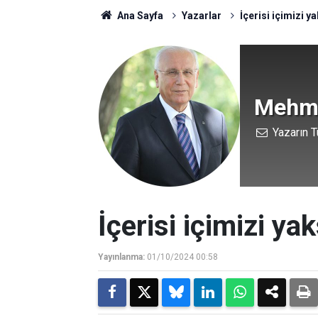
Ana Sayfa
Yazarlar
İçerisi içimizi ya
Mehme
Yazarın T
İçerisi içimizi yak
Yayınlanma:
01/10/2024 00:58