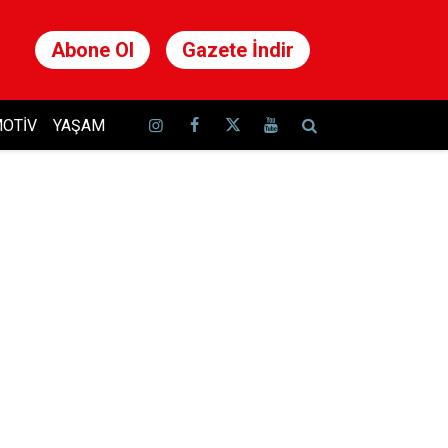
Abone Ol
Gazete İndir
OTIV
YAŞAM