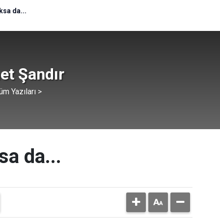
ksa da...
t Şandır
üm Yazıları >
sa da...