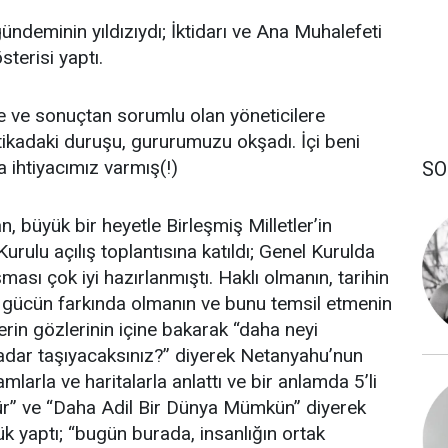
ndeminin yıldızıydı; İktidarı ve Ana Muhalefeti
sterisi yaptı.
 ve sonuçtan sorumlu olan yöneticilere
tikadaki duruşu, gururumuzu okşadı. İçi beni
 ihtiyacımız varmış(!)
SO
büyük bir heyetle Birleşmiş Milletler’in
Kurulu açılış toplantısına katıldı; Genel Kurulda
ası çok iyi hazırlanmıştı. Haklı olmanın, tarihin
k gücün farkında olmanın ve bunu temsil etmenin
erin gözlerinin içine bakarak “daha neyi
adar taşıyacaksınız?” diyerek Netanyahu’nun
amlarla ve haritalarla anlattı ve bir anlamda 5’li
ür” ve “Daha Adil Bir Dünya Mümkün” diyerek
 yaptı; “bugün burada, insanlığın ortak