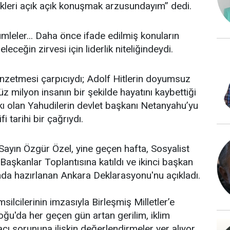
ekleri açık açık konuşmak arzusundayım” dedi.
mleler... Daha önce ifade edilmiş konuların
eleceğin zirvesi için liderlik niteliğindeydi.
nzetmesi çarpıcıydı; Adolf Hitlerin doyumsuz
üz milyon insanın bir şekilde hayatını kaybettiği
kı olan Yahudilerin devlet başkanı Netanyahu’yu
fi tarihi bir çağrıydı.
Sayın Özgür Özel, yine geçen hafta, Sosyalist
Başkanlar Toplantısına katıldı ve ikinci başkan
ında hazırlanan Ankara Deklarasyonu'nu açıkladı.
ilcilerinin imzasıyla Birleşmiş Milletler’e
ğu'da her geçen gün artan gerilim, iklim
macı sorununa ilişkin değerlendirmeler yer alıyor.