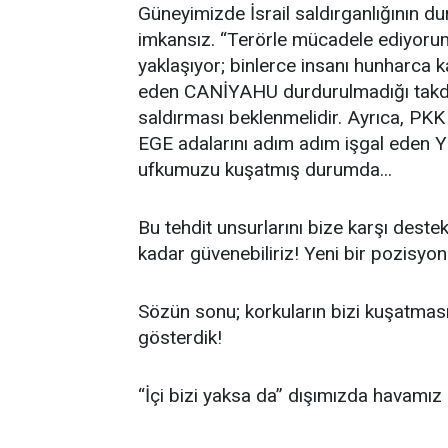
Güneyimizde İsrail saldırganlığının 
imkansız. “Terörle mücadele ediyoru
yaklaşıyor; binlerce insanı hunharca k
eden CANİYAHU durdurulmadığı takdir
saldırması beklenmelidir. Ayrıca, PKK v
EGE adalarını adım adım işgal eden Yu
ufkumuzu kuşatmış durumda...
Bu tehdit unsurlarını bize karşı dest
kadar güvenebiliriz! Yeni bir pozisy
Sözün sonu; korkuların bizi kuşatması
gösterdik!
“İçi bizi yaksa da” dışımızda havamız iy