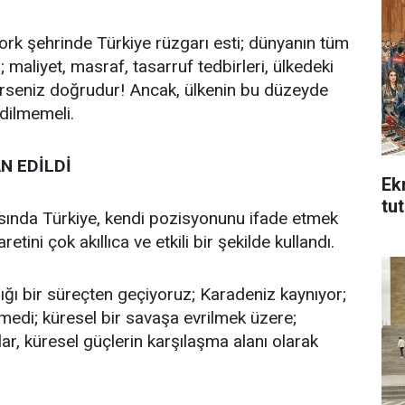
rk şehrinde Türkiye rüzgarı esti; dünyanın tüm
; maliyet, masraf, tasarruf tedbirleri, ülkedeki
ylerseniz doğrudur! Ancak, ülkenin bu düzeyde
edilmemeli.
N EDİLDİ
Ek
tu
şısında Türkiye, kendi pozisyonunu ifade etmek
ini çok akıllıca ve etkili bir şekilde kullandı.
dığı bir süreçten geçiyoruz; Karadeniz kaynıyor;
emedi; küresel bir savaşa evrilmek üzere;
 küresel güçlerin karşılaşma alanı olarak