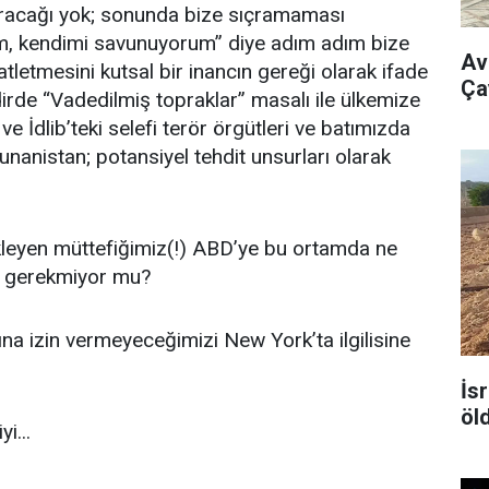
duracağı yok; sonunda bize sıçramaması
m, kendimi savunuyorum” diye adım adım bize
Av
atletmesini kutsal bir inancın gereği olarak ifade
Ça
de “Vadedilmiş topraklar” masalı ile ülkemize
e İdlib’teki selefi terör örgütleri ve batımızda
nanistan; potansiyel tehdit unsurları olarak
ekleyen müttefiğimiz(!) ABD’ye bu ortamda ne
on gerekmiyor mu?
na izin vermeyeceğimizi New York’ta ilgilisine
İsr
öl
i...