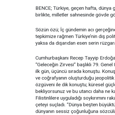
BENCE; Türkiye, geçen hafta, dünya gü
birlikte, milletler sahnesinde gövde gö
Sözün özü; İç gündemin acı gerçeğine
tepkimize rağmen Türkiye’nin dış poli
yaksa da dışarıdan esen serin rüzgara
Cumhurbaşkanı Recep Tayyip Erdoğan, 
“Geleceğin Zirvesi” başlıklı 79. Genel 
ilk gün, üçüncü sırada konuştu. Konuşm
ve coğrafyanın oluşturduğu jeopoliti
özgüveni ile dik konuştu; küresel güçl
bekliyorsunuz ve bu utancı daha ne k
Filistinlilere uyguladığı soykırımını rak
çeteyi suçladı. “Dünya beşten büyükt
dünyanın sessiz çoğunluğuna sözcülük