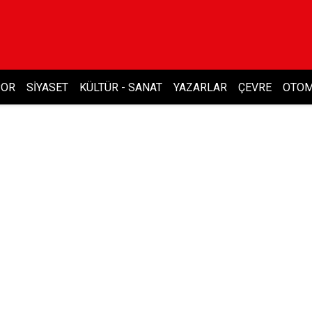
POR
SIYASET
KÜLTÜR - SANAT
YAZARLAR
ÇEVRE
OTOM