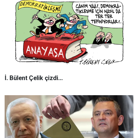
İ. Bülent Çelik çizdi...