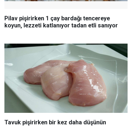
Pilav pişirirken 1 çay bardağı tencereye
koyun, lezzeti katlanıyor tadan etli sanıyor
Tavuk pişirirken bir kez daha düşünün