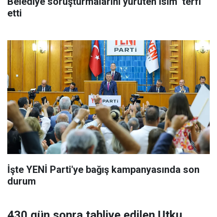
Belediye soruşturmalarını yürüten isim ‘terfi’
etti
İşte YENİ Parti'ye bağış kampanyasında son
durum
430 gün sonra tahliye edilen Utku