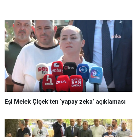
Eşi Melek Çiçek'ten ‘yapay zeka’ açıklaması