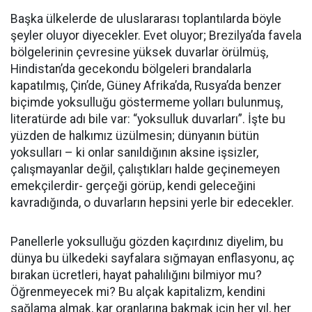
Başka ülkelerde de uluslararası toplantılarda böyle
şeyler oluyor diyecekler. Evet oluyor; Brezilya’da favela
bölgelerinin çevresine yüksek duvarlar örülmüş,
Hindistan’da gecekondu bölgeleri brandalarla
kapatılmış, Çin’de, Güney Afrika’da, Rusya’da benzer
biçimde yoksulluğu göstermeme yolları bulunmuş,
literatürde adı bile var: “yoksulluk duvarları”. İşte bu
yüzden de halkımız üzülmesin; dünyanın bütün
yoksulları – ki onlar sanıldığının aksine işsizler,
çalışmayanlar değil, çalıştıkları halde geçinemeyen
emekçilerdir- gerçeği görüp, kendi geleceğini
kavradığında, o duvarların hepsini yerle bir edecekler.
Panellerle yoksulluğu gözden kaçırdınız diyelim, bu
dünya bu ülkedeki sayfalara sığmayan enflasyonu, aç
bırakan ücretleri, hayat pahalılığını bilmiyor mu?
Öğrenmeyecek mi? Bu alçak kapitalizm, kendini
sağlama almak, kar oranlarına bakmak için her yıl, her