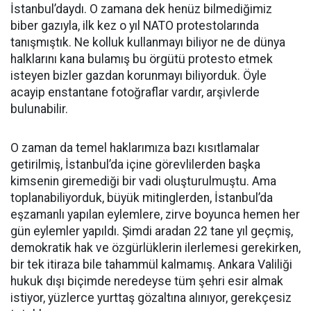
İstanbul’daydı. O zamana dek henüz bilmediğimiz
biber gazıyla, ilk kez o yıl NATO protestolarında
tanışmıştık. Ne kolluk kullanmayı biliyor ne de dünya
halklarını kana bulamış bu örgütü protesto etmek
isteyen bizler gazdan korunmayı biliyorduk. Öyle
acayip enstantane fotoğraflar vardır, arşivlerde
bulunabilir.
O zaman da temel haklarımıza bazı kısıtlamalar
getirilmiş, İstanbul’da içine görevlilerden başka
kimsenin giremediği bir vadi oluşturulmuştu. Ama
toplanabiliyorduk, büyük mitinglerden, İstanbul’da
eşzamanlı yapılan eylemlere, zirve boyunca hemen her
gün eylemler yapıldı. Şimdi aradan 22 tane yıl geçmiş,
demokratik hak ve özgürlüklerin ilerlemesi gerekirken,
bir tek itiraza bile tahammül kalmamış. Ankara Valiliği
hukuk dışı biçimde neredeyse tüm şehri esir almak
istiyor, yüzlerce yurttaş gözaltına alınıyor, gerekçesiz