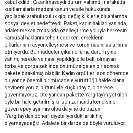
kabul edildi. Çıkarılmasaydı durum vahimdi; nafakada
kısıtlamalarla medeni kanun ve aile hukukunda
yapılacak arabuluculuk gibi değişikliklerle bir anlamda
sosyal devlet hedefteydi. Paket, kadın hakları yanında,
adalet mekanizmasında özelleştirme yoluyla herkesin
kamusal haklarını tehdit ederken, erkeklerin
çıkarlarının rasyonelleşmesi ve korunmasını asla ihmal
etmiyordu. Bu maddeler çıkarıldı ama durum yine
vahim; nerede ve nasıl yapıldığı bile belli olmayan
torba ve çorba şeklinde önümüze gelen bir sonraki
pakete bırakılmış olabilir. Kadın örgütleri son dönemde
bu yönde önemli bir mücadele yürüttüğü halde olana
sevinemiyoruz, bütünüyle kuşkudayız, o derece
güvenmiyoruz. Öte yandan pakette Yargıtay’ın yetkileri
öyle bir hale getirilmiş ki, son zamanda kendisine
güven epey aşınmış olsa da yine de bazen
“Yargıtay’dan döner” diyebiliyorduk, artık hiç
diyemeyeceğiz. Adalete bir darbe de böyle vuruluyor.