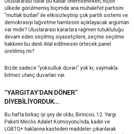
Uluslararası itibar bu kadar önemsenirken, hiçbir
ülkede görülmemiş biçimde ana muhalefet partisini
“mutlak butlan” ile etkisizleştirip çok partili sistemi ve
demokrasiyi lağvetme hamlesini açıklayacak argüman
var mıdır? Uluslararası kararlara rağmen tutukluluğu
devam eden seçilmiş siyasetçilere, seçme seçilme
hakkının bu denli ihlal edilmesini örtecek panel
üretilmiş mi?
Bizde sadece “yoksulluk duvarı” yok ki; saymakla
bitmez utanç duvarları var.
“YARGITAY’DAN DÖNER”
DİYEBİLİYORDUK...
Bu hafta birkaç iyi şey de oldu; Birincisi, 12. Yargı
Paketi Meclis Adalet Komisyonu’nda, kadın ve
LGBTQ+ haklarına kasteden maddeler çıkarılarak