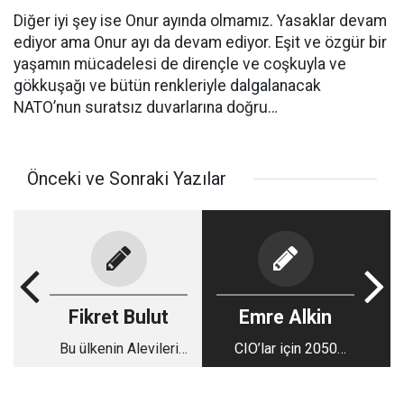
Diğer iyi şey ise Onur ayında olmamız. Yasaklar devam
ediyor ama Onur ayı da devam ediyor. Eşit ve özgür bir
yaşamın mücadelesi de dirençle ve coşkuyla ve
gökkuşağı ve bütün renkleriyle dalgalanacak
NATO’nun suratsız duvarlarına doğru…
Önceki ve Sonraki Yazılar
Fikret Bulut
Emre Alkin
Bu ülkenin Alevileri
CIO’lar için 2050
Japon Denizi'nin
mesajı: Yapay zekâ
orkinosları gibidir
stratejisi artık altyapı