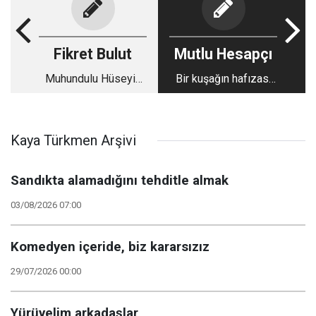
Fikret Bulut
Mutlu Hesapçı
Muhundulu Hüseyin
Bir kuşağın hafızası
yıllar sonra Özgür
sahneye döndü ve
Özel'in karşısına mı
düşler yeniden
dikildi?
canlandı!
Kaya Türkmen Arşivi
Sandıkta alamadığını tehditle almak
03/08/2026 07:00
Komedyen içeride, biz kararsızız
29/07/2026 00:00
Yürüyelim arkadaşlar