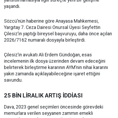
yansıtılmamasıyla ilgili süreçte yeni bir gelişme
yaşandı.
Sözcü’nün haberine göre Anayasa Mahkemesi,
Yargıtay 7. Ceza Dairesi Onursal Üyesi Seyfettin
Çilesiz’in yaptığı bireysel başvuruyu, daha önce açılan
2026/7162 numaralı dosyayla birleştirdi.
Çilesiz’in avukatı Ali Erdem Gündoğan, esas
incelemenin ilk dosya üzerinden devam edeceğini
belirterek birleştirme kararının AYM’nin nihai kararını
yakın zamanda açıklayabileceğine işaret ettiğini
savundu.
25 BİN LİRALIK ARTIŞ İDDİASI
Dava, 2023 genel seçimleri öncesinde görevdeki
memurlara verilen seyyanen zammın emekli