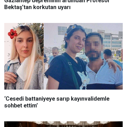
Gaziantep depreminin ardından Profesör
Bektaş’tan korkutan uyarı
‘Cesedi battaniyeye sarıp kayınvalidemle
sohbet ettim’