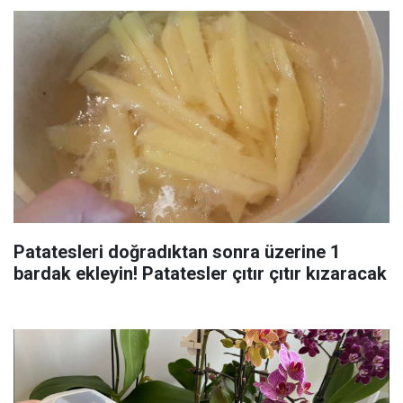
Patatesleri doğradıktan sonra üzerine 1
bardak ekleyin! Patatesler çıtır çıtır kızaracak