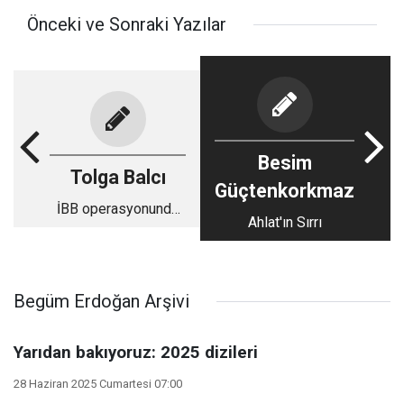
Önceki ve Sonraki Yazılar
Besim
Tolga Balcı
Güçtenkorkmaz
İBB operasyonunda
Ahlat'ın Sırrı
ilginç gözaltı: AKP
döneminde büyüdü,
Adil
Karaismailoğlu'nun
Begüm Erdoğan Arşivi
yakın çalışma
arkadaşı
Yarıdan bakıyoruz: 2025 dizileri
28 Haziran 2025 Cumartesi 07:00