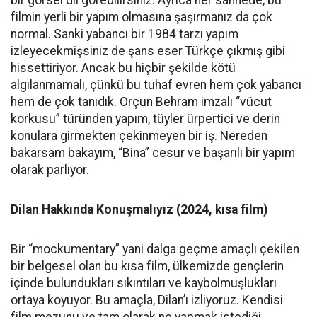
bir görsel dil görebilirsiniz. Ayrıca her sahnede, bu
filmin yerli bir yapım olmasına şaşırmanız da çok
normal. Sanki yabancı bir 1984 tarzı yapım
izleyecekmişsiniz de şans eser Türkçe çıkmış gibi
hissettiriyor. Ancak bu hiçbir şekilde kötü
algılanmamalı, çünkü bu tuhaf evren hem çok yabancı
hem de çok tanıdık. Orçun Behram imzalı “vücut
korkusu” türünden yapım, tüyler ürpertici ve derin
konulara girmekten çekinmeyen bir iş. Nereden
bakarsam bakayım, “Bina” cesur ve başarılı bir yapım
olarak parlıyor.
Dilan Hakkında Konuşmalıyız (2024, kısa film)
Bir “mockumentary” yani dalga geçme amaçlı çekilen
bir belgesel olan bu kısa film, ülkemizde gençlerin
içinde bulundukları sıkıntıları ve kaybolmuşlukları
ortaya koyuyor. Bu amaçla, Dilan’ı izliyoruz. Kendisi