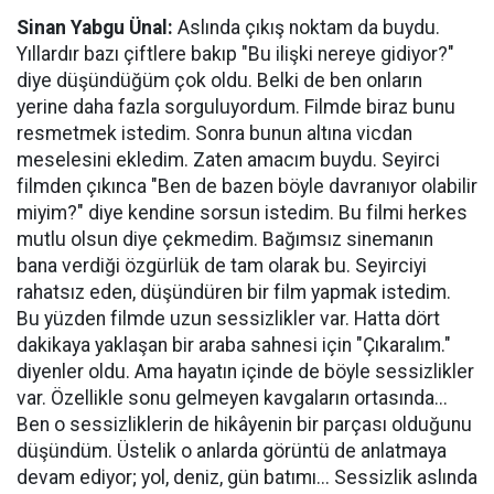
Sinan Yabgu Ünal:
Aslında çıkış noktam da buydu.
Yıllardır bazı çiftlere bakıp "Bu ilişki nereye gidiyor?"
diye düşündüğüm çok oldu. Belki de ben onların
yerine daha fazla sorguluyordum. Filmde biraz bunu
resmetmek istedim. Sonra bunun altına vicdan
meselesini ekledim. Zaten amacım buydu. Seyirci
filmden çıkınca "Ben de bazen böyle davranıyor olabilir
miyim?" diye kendine sorsun istedim. Bu filmi herkes
mutlu olsun diye çekmedim. Bağımsız sinemanın
bana verdiği özgürlük de tam olarak bu. Seyirciyi
rahatsız eden, düşündüren bir film yapmak istedim.
Bu yüzden filmde uzun sessizlikler var. Hatta dört
dakikaya yaklaşan bir araba sahnesi için "Çıkaralım."
diyenler oldu. Ama hayatın içinde de böyle sessizlikler
var. Özellikle sonu gelmeyen kavgaların ortasında...
Ben o sessizliklerin de hikâyenin bir parçası olduğunu
düşündüm. Üstelik o anlarda görüntü de anlatmaya
devam ediyor; yol, deniz, gün batımı... Sessizlik aslında