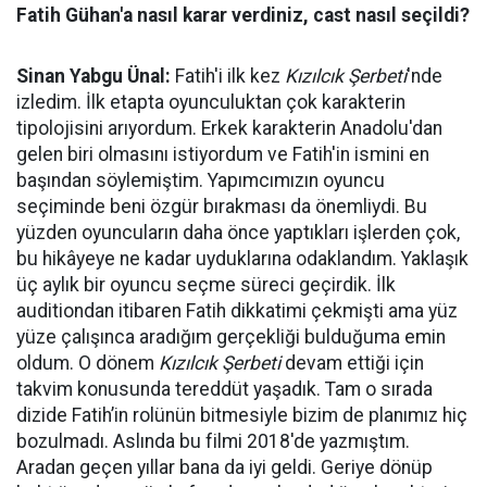
Fatih Gühan'a nasıl karar verdiniz, cast nasıl seçildi?
Sinan Yabgu Ünal:
Fatih'i ilk kez
Kızılcık Şerbeti
'nde
izledim. İlk etapta oyunculuktan çok karakterin
tipolojisini arıyordum. Erkek karakterin Anadolu'dan
gelen biri olmasını istiyordum ve Fatih'in ismini en
başından söylemiştim. Yapımcımızın oyuncu
seçiminde beni özgür bırakması da önemliydi. Bu
yüzden oyuncuların daha önce yaptıkları işlerden çok,
bu hikâyeye ne kadar uyduklarına odaklandım. Yaklaşık
üç aylık bir oyuncu seçme süreci geçirdik. İlk
auditiondan itibaren Fatih dikkatimi çekmişti ama yüz
yüze çalışınca aradığım gerçekliği bulduğuma emin
oldum. O dönem
Kızılcık Şerbeti
devam ettiği için
takvim konusunda tereddüt yaşadık. Tam o sırada
dizide Fatih’in rolünün bitmesiyle bizim de planımız hiç
bozulmadı. Aslında bu filmi 2018'de yazmıştım.
Aradan geçen yıllar bana da iyi geldi. Geriye dönüp