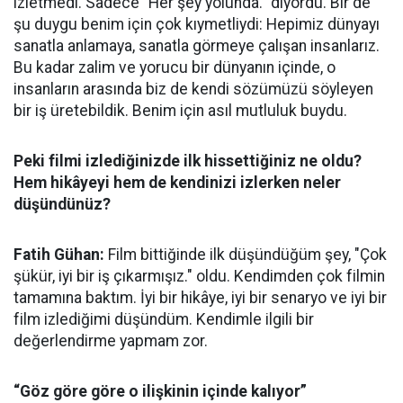
izletmedi. Sadece "Her şey yolunda." diyordu. Bir de
şu duygu benim için çok kıymetliydi: Hepimiz dünyayı
sanatla anlamaya, sanatla görmeye çalışan insanlarız.
Bu kadar zalim ve yorucu bir dünyanın içinde, o
insanların arasında biz de kendi sözümüzü söyleyen
bir iş üretebildik. Benim için asıl mutluluk buydu.
Peki filmi izlediğinizde ilk hissettiğiniz ne oldu?
Hem hikâyeyi hem de kendinizi izlerken neler
düşündünüz?
Fatih Gühan:
Film bittiğinde ilk düşündüğüm şey, "Çok
şükür, iyi bir iş çıkarmışız." oldu. Kendimden çok filmin
tamamına baktım. İyi bir hikâye, iyi bir senaryo ve iyi bir
film izlediğimi düşündüm. Kendimle ilgili bir
değerlendirme yapmam zor.
“Göz göre göre o ilişkinin içinde kalıyor”