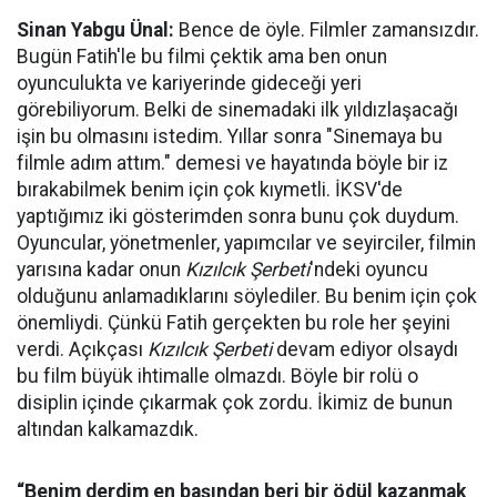
Sinan Yabgu Ünal:
Bence de öyle. Filmler zamansızdır.
Bugün Fatih'le bu filmi çektik ama ben onun
oyunculukta ve kariyerinde gideceği yeri
görebiliyorum. Belki de sinemadaki ilk yıldızlaşacağı
işin bu olmasını istedim. Yıllar sonra "Sinemaya bu
filmle adım attım." demesi ve hayatında böyle bir iz
bırakabilmek benim için çok kıymetli. İKSV'de
yaptığımız iki gösterimden sonra bunu çok duydum.
Oyuncular, yönetmenler, yapımcılar ve seyirciler, filmin
yarısına kadar onun
Kızılcık Şerbeti
'ndeki oyuncu
olduğunu anlamadıklarını söylediler. Bu benim için çok
önemliydi. Çünkü Fatih gerçekten bu role her şeyini
verdi. Açıkçası
Kızılcık Şerbeti
devam ediyor olsaydı
bu film büyük ihtimalle olmazdı. Böyle bir rolü o
disiplin içinde çıkarmak çok zordu. İkimiz de bunun
altından kalkamazdık.
“Benim derdim en başından beri bir ödül kazanmak