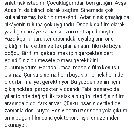
anlatmak istedim. Çocukluğumdan beri gittiğim Avşa
Adası'nı da bilinçli olarak seçtim. Sinemada çok
kullanılmamış, bakir bir mekândı. Adanın sıkışmışlığı da
hikâyenin ruhuna çok uygundu. Önce kısa film olarak
yazdığım hikâye zamanla uzun metraja dönüştü.
Yazdıkça iki karakter arasındaki diyalogların öne
çıktığını fark ettim ve tek plan anlatım fikri de böyle
doğdu. Bir filmi çekebilmek için gerçekten dert
edindiğiniz bir mesele olması gerektiğini
düşünüyorum. Her toplumsal mesele film konusu
olamaz. Çünkü sinema hem büyük bir emek hem de
ciddi bir maliyet gerektiriyor. Bu yüzden benim için
çıkış noktası gerçekten vicdandı. Tabii senaryo da
yıllar içinde değişti. İlk taslakla bugün izlediğiniz film
arasında ciddi farklar var. Çünkü insanın dertleri de
zamanla dönüşüyor. Ben vicdan üzerinden yola çıktım
ama bugün film daha çok toksik ilişkiler üzerinden
okunuyor.