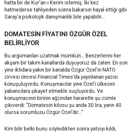
hatta bir de Kur'an-ı Kerim istemiş. İki kez
hatmederse tahliyeden sonra bakarsın hayal ettiği gibi
Saray'a psikolojik danışmanlık bile yapabilir...
DOMATESİN FİYATINI ÖZGÜR ÖZEL
BELİRLİYOR
Bu argümanları uzatmak mümkün... Benzerlerini her
akşam bir takım kanallarda duyuyoruz da zaten. En son
yine iktidara yakın bir kanalda Özgür Özel'in NATO
zirvesi öncesi Financial Times'da yayınlanan yazısı
konuşuluyordu. Konuşmacılar yine Özel'i ülkesini
yabancılara şikayet etmekle suçluyordu. Ve
konuşmacının birinin ağzından hararetle şu cümle
çıkıverdi: "Domatesin kilosu şu anda 30 lira, yarın 40
olursa sorumlusu Özgür Özel'dir..."
Kim bilir belki bunu söyledikten sonra yatsıyı kıldı,