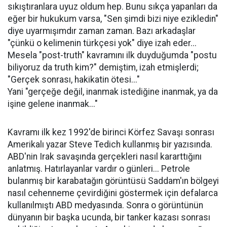
sıkıştıranlara uyuz oldum hep. Bunu sıkça yapanları da
eğer bir hukukum varsa, "Sen şimdi bizi niye ezikledin"
diye uyarmışımdır zaman zaman. Bazı arkadaşlar
"çünkü o kelimenin türkçesi yok" diye izah eder...
Mesela "post-truth" kavramını ilk duyduğumda "postu
biliyoruz da truth kim?" demiştim, izah etmişlerdi;
"Gerçek sonrası, hakikatin ötesi..."
Yani "gerçeğe değil, inanmak istediğine inanmak, ya da
işine gelene inanmak..."
Kavramı ilk kez 1992'de birinci Körfez Savaşı sonrası
Amerikalı yazar Steve Tedich kullanmış bir yazısında.
ABD'nin Irak savaşında gerçekleri nasıl kararttığını
anlatmış. Hatırlayanlar vardır o günleri... Petrole
bulanmış bir karabatağın görüntüsü Saddam'ın bölgeyi
nasıl cehenneme çevirdiğini göstermek için defalarca
kullanılmıştı ABD medyasında. Sonra o görüntünün
dünyanın bir başka ucunda, bir tanker kazası sonrası