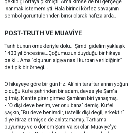
çekildiği ortaya çıkmıştı. Ama kimse de bu gerçeğe
inanmak istememişti. Hala birinci körfez savaşının
sembol görüntülerinden birisi olarak hafızalarda..
POST-TRUTH VE MUAVİYE
Tarih bunun örnekleriyle dolu... Şimdi gidelim yaklaşık
1400 yıl öncesine...Çoğumuzun duyduğu bir hikaye
belki... Ama "olgunun algıya nasıl kurban verildiğinin"
de tipik bir örneği...
O hikayeye göre bir gün Hz. Ali'nin taraftarlarının yoğun
olduğu Kufe şehrinden bir adam, devesiyle Şam'a
gitmiş. Kentte girer girmez Şamlının biri yanaşmış.
- "O dişi deve benim, ver onu bana" demiş. Kufeli
şaşkın, "Bu deve benimdir, üstelik dişi değil, erkektir"
diye itiraz etmişse de anlatamamış. Tartışma
büyümüş ve o dönem Şam Valisi olan Muaviye'ye