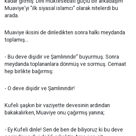
kadar gitmiş. Dini müktesebatı güçlü bir arkadaşım
Muaviye'yi "ilk siyasal islamcı" olarak nitelerdi bu
arada.
Muaviye ikisini de dinledikten sonra halkı meydanda
toplamış...
- Bu deve dişidir ve Şamlınındır" buyurmuş. Sonra
meydanda toplananlara dönmüş ve sormuş. Cemaat
hep birlikte bağırmış:
- O deve dişidir ve Şamlınındır!
Kufeli şaşkın bir vaziyette devesinin ardından
bakakalırken, Muaviye onu çağırmış yanına;
- Ey Kufeli dinle! Sen de ben de biliyoruz ki bu deve