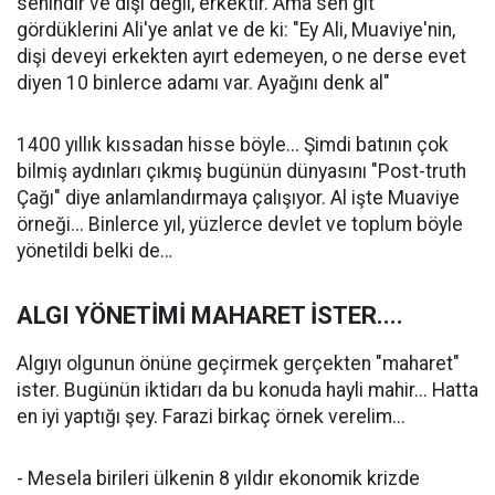
senindir ve dişi değil, erkektir. Ama sen git
gördüklerini Ali'ye anlat ve de ki: "Ey Ali, Muaviye'nin,
dişi deveyi erkekten ayırt edemeyen, o ne derse evet
diyen 10 binlerce adamı var. Ayağını denk al"
1400 yıllık kıssadan hisse böyle... Şimdi batının çok
bilmiş aydınları çıkmış bugünün dünyasını "Post-truth
Çağı" diye anlamlandırmaya çalışıyor. Al işte Muaviye
örneği... Binlerce yıl, yüzlerce devlet ve toplum böyle
yönetildi belki de…
ALGI YÖNETİMİ MAHARET İSTER....
Algıyı olgunun önüne geçirmek gerçekten "maharet"
ister. Bugünün iktidarı da bu konuda hayli mahir... Hatta
en iyi yaptığı şey. Farazi birkaç örnek verelim...
- Mesela birileri ülkenin 8 yıldır ekonomik krizde