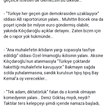
geçince istesen de ölemezsin bu ülkede…
- "Türkiye her geçen gün demokrasiden uzaklaşıyor"
iddiası AB raportörünün yalanı... Muhittin Böcek ona da
poşet içinde bir milyon euro göndermiş olabilir,
yakında Kılıçdaroğlu açıklar detayını.. Zaten bizim için
de o rapor yok hükmünde...
- "Ana muhalefetin iktidarın yargı sopasıyla tasfiye
edildiği" iddiası Özel-İmamoğlu ikilisinin yalanı.. Aksine
Kılıçdaroğlu'nun atanmasıyla "Türkiye çoktandır
hakettiği muhalefete kavuşuyor." Bakmayın sağda
solda yuhalanmasına, sandık kurulsun tıpış tıpış Bay
Kemal'a oy verecekler...
- "Tek adam, diktatörlük" falan da o komik olmayan
komedyenin yalanı... Deniz Göktaş mıydı, neydi?
Taktılar ters kelepçeyi şimdi içeride namaza başladı,