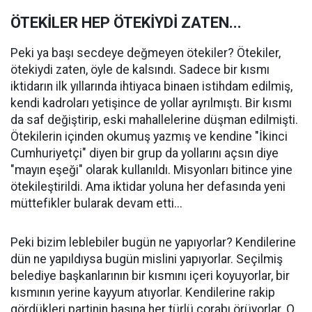
Ö
TEKİLER HEP
Ö
TEKİYDİ ZATEN...
Peki ya başı secdeye değmeyen ötekiler? Ötekiler,
ötekiydi zaten, öyle de kalsındı. Sadece bir kısmı
iktidarın ilk yıllarında ihtiyaca binaen istihdam edilmiş,
kendi kadroları yetişince de yollar ayrılmıştı. Bir kısmı
da saf değiştirip, eski mahallelerine düşman edilmişti.
Ötekilerin içinden okumuş yazmış ve kendine "İkinci
Cumhuriyetçi" diyen bir grup da yollarını açsın diye
"mayın eşeği" olarak kullanıldı. Misyonları bitince yine
ötekileştirildi. Ama iktidar yoluna her defasında yeni
müttefikler bularak devam etti...
Peki bizim leblebiler bugün ne yapıyorlar? Kendilerine
dün ne yapıldıysa bugün mislini yapıyorlar. Seçilmiş
belediye başkanlarının bir kısmını içeri koyuyorlar, bir
kısmının yerine kayyum atıyorlar. Kendilerine rakip
gördükleri partinin başına her türlü çorabı örüyorlar. O