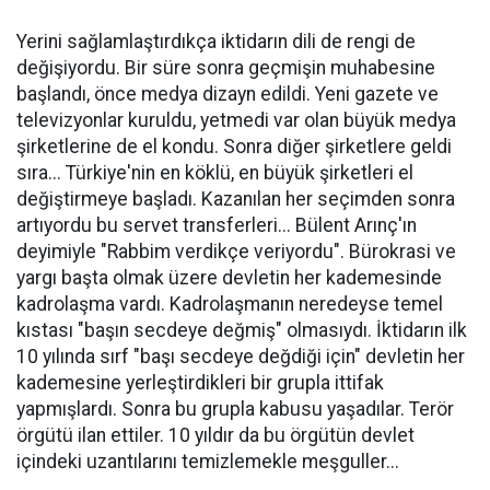
Yerini sağlamlaştırdıkça iktidarın dili de rengi de
değişiyordu. Bir süre sonra geçmişin muhabesine
başlandı, önce medya dizayn edildi. Yeni gazete ve
televizyonlar kuruldu, yetmedi var olan büyük medya
şirketlerine de el kondu. Sonra diğer şirketlere geldi
sıra... Türkiye'nin en köklü, en büyük şirketleri el
değiştirmeye başladı. Kazanılan her seçimden sonra
artıyordu bu servet transferleri... Bülent Arınç'ın
deyimiyle "Rabbim verdikçe veriyordu". Bürokrasi ve
yargı başta olmak üzere devletin her kademesinde
kadrolaşma vardı. Kadrolaşmanın neredeyse temel
kıstası "başın secdeye değmiş" olmasıydı. İktidarın ilk
10 yılında sırf "başı secdeye değdiği için" devletin her
kademesine yerleştirdikleri bir grupla ittifak
yapmışlardı. Sonra bu grupla kabusu yaşadılar. Terör
örgütü ilan ettiler. 10 yıldır da bu örgütün devlet
içindeki uzantılarını temizlemekle meşguller...