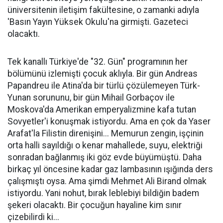
üniversitenin iletişim fakültesine, o zamanki adıyla
'Basın Yayın Yüksek Okulu'na girmişti. Gazeteci
olacaktı.
Tek kanallı Türkiye'de "32. Gün" programının her
bölümünü izlemişti çocuk aklıyla. Bir gün Andreas
Papandreu ile Atina'da bir türlü çözülemeyen Türk-
Yunan sorununu, bir gün Mihail Gorbaçov ile
Moskova'da Amerikan emperyalizmine kafa tutan
Sovyetler'i konuşmak istiyordu. Ama en çok da Yaser
Arafat'la Filistin direnişini... Memurun zengin, işçinin
orta halli sayıldığı o kenar mahallede, suyu, elektriği
sonradan bağlanmış iki göz evde büyümüştü. Daha
birkaç yıl öncesine kadar gaz lambasının ışığında ders
çalışmıştı oysa. Ama şimdi Mehmet Ali Birand olmak
istiyordu. Yani nohut, bırak leblebiyi bildiğin badem
şekeri olacaktı. Bir çocuğun hayaline kim sınır
çizebilirdi ki...