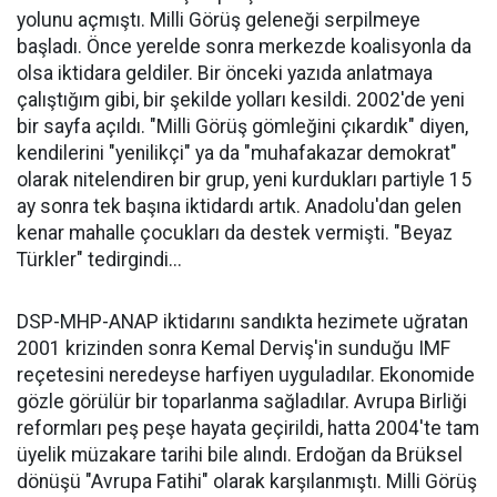
yolunu açmıştı. Milli Görüş geleneği serpilmeye
başladı. Önce yerelde sonra merkezde koalisyonla da
olsa iktidara geldiler. Bir önceki yazıda anlatmaya
çalıştığım gibi, bir şekilde yolları kesildi. 2002'de yeni
bir sayfa açıldı. "Milli Görüş gömleğini çıkardık" diyen,
kendilerini "yenilikçi" ya da "muhafakazar demokrat"
olarak nitelendiren bir grup, yeni kurdukları partiyle 15
ay sonra tek başına iktidardı artık. Anadolu'dan gelen
kenar mahalle çocukları da destek vermişti. "Beyaz
Türkler" tedirgindi...
DSP-MHP-ANAP iktidarını sandıkta hezimete uğratan
2001 krizinden sonra Kemal Derviş'in sunduğu IMF
reçetesini neredeyse harfiyen uyguladılar. Ekonomide
gözle görülür bir toparlanma sağladılar. Avrupa Birliği
reformları peş peşe hayata geçirildi, hatta 2004'te tam
üyelik müzakare tarihi bile alındı. Erdoğan da Brüksel
dönüşü "Avrupa Fatihi" olarak karşılanmıştı. Milli Görüş