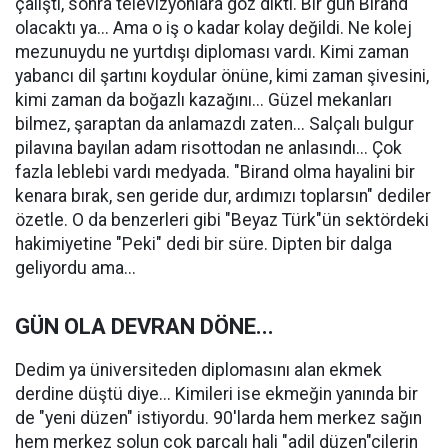
çalıştı, sonra televizyonlara göz dikti. Bir gün Birand
olacaktı ya... Ama o iş o kadar kolay değildi. Ne kolej
mezunuydu ne yurtdışı diploması vardı. Kimi zaman
yabancı dil şartını koydular önüne, kimi zaman şivesini,
kimi zaman da boğazlı kazağını... Güzel mekanları
bilmez, şaraptan da anlamazdı zaten... Salçalı bulgur
pilavına bayılan adam risottodan ne anlasındı... Çok
fazla leblebi vardı medyada. "Birand olma hayalini bir
kenara bırak, sen geride dur, ardımızı toplarsın" dediler
özetle. O da benzerleri gibi "Beyaz Türk"ün sektördeki
hakimiyetine "Peki" dedi bir süre. Dipten bir dalga
geliyordu ama...
G
Ü
N OLA DEVRAN D
Ö
NE...
Dedim ya üniversiteden diplomasını alan ekmek
derdine düştü diye... Kimileri ise ekmeğin yanında bir
de "yeni düzen" istiyordu. 90'larda hem merkez sağın
hem merkez solun çok parçalı hali "adil düzen"cilerin