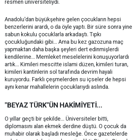
resmen üniversiteliydi.
Anadolu'dan büyükşehire gelen çocukların hepsi
benzerlerini arardı, o da öyle yaptı. Bir süre sonra yine
sabun kokulu çocuklarla arkadaştı. Tıpkı
çocukluğundaki gibi... Ama bu kez gazozuna maç
yapmaktan daha başka şeyleri dert edinmişlerdi
kendilerine... Memleket meselelerini konuşuyorlardı
artık... Kimileri mescitte islami düzen, kimileri turan,
kimileri kantinlerin sol tarafında devrim hayali
kuruyordu. Farklı çeşmelerden su içseler de hepsi
aynı kenar mahallelerin çocuklarıydı aslında.
"BEYAZ T
Ü
RK"
Ü
N HAKİMİYETİ...
O yıllar geçti bir şekilde... Üniversiteler bitti,
diplomasını alan ekmek derdine düştü. O çocuk da
muhabir olarak başladı mesleğe. Önce gazetelerde