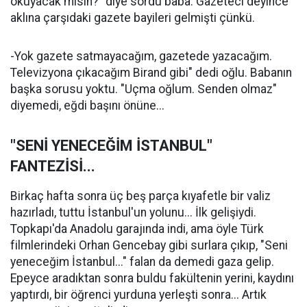
okuyacak mısın?" diye sordu baba. Gazeteci deyince
aklına çarşıdaki gazete bayileri gelmişti çünkü.
-Yok gazete satmayacağım, gazetede yazacağım.
Televizyona çıkacağım Birand gibi" dedi oğlu. Babanın
başka sorusu yoktu. "Uçma oğlum. Senden olmaz"
diyemedi, eğdi başını önüne...
"SENİ YENECEĞİM İSTANBUL"
FANTEZİSİ...
Birkaç hafta sonra üç beş parça kıyafetle bir valiz
hazırladı, tuttu İstanbul'un yolunu... İlk gelişiydi.
Topkapı'da Anadolu garajında indi, ama öyle Türk
filmlerindeki Orhan Gencebay gibi surlara çıkıp, "Seni
yeneceğim İstanbul..." falan da demedi gaza gelip.
Epeyce aradıktan sonra buldu fakültenin yerini, kaydını
yaptırdı, bir öğrenci yurduna yerleşti sonra... Artık