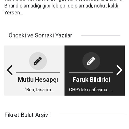
Birand olamadığı gibi leblebi de olamadı, nohut kaldı.
Yersen...
Önceki ve Sonraki Yazılar
Mutlu Hesapçı
Faruk Bildirici
“Ben, tasarım
CHP’deki saflaşma ve
camiasında ayrı bir
gazetecilere saldırılar
avluda kendi renk
çiçeğini açan bir
Fikret Bulut Arşivi
tasarımcıyım”