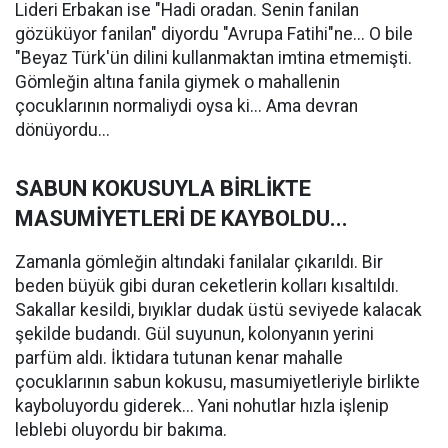
Lideri Erbakan ise "Hadi oradan. Senin fanilan
gözüküyor fanilan" diyordu "Avrupa Fatihi"ne... O bile
"Beyaz Türk'ün dilini kullanmaktan imtina etmemişti.
Gömleğin altına fanila giymek o mahallenin
çocuklarının normaliydi oysa ki... Ama devran
dönüyordu...
SABUN KOKUSUYLA BİRLİKTE
MASUMİYETLERİ DE KAYBOLDU...
Zamanla gömleğin altındaki fanilalar çıkarıldı. Bir
beden büyük gibi duran ceketlerin kolları kısaltıldı.
Sakallar kesildi, bıyıklar dudak üstü seviyede kalacak
şekilde budandı. Gül suyunun, kolonyanın yerini
parfüm aldı. İktidara tutunan kenar mahalle
çocuklarının sabun kokusu, masumiyetleriyle birlikte
kayboluyordu giderek... Yani nohutlar hızla işlenip
leblebi oluyordu bir bakıma.