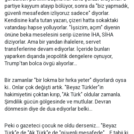
partiye kayyum atayıp bölüyor, sonra da "biz yapmadık,
güvenli mesafeden izliyoruz sadece" diyorlar.
Kendisine kafa tutan yazarı, çizeri hatta sokaktaki
vatandaşı hapse yolluyorlar. "İşsizim, açım" diyenin
önüne beka meselesini serip üzerine İHA, SİHA
diziyorlar. Ama bir yandan ihalelere, servet
transferlerine devam ediyorlar. İçeride bunları
yaparken dışarıda jeopolitik dengelere oynuyor,
Trump'tan bolca övgü alıyorlar...
Bir zamanlar "bir lokma bir hırka yeter" diyorlardı oysa
ki.. Onlar çok değişti artık. "Beyaz Türkler"in
hakimiyetini çoktan kırıp, "Ak Türk" oldular zamanla.
Şimdilik gücün gölgesinde ve mutlular. Devran
dönmesin diye de dua ediyorlar belki...
Peki o gazeteci çocuk ne oldu derseniz... "Beyaz
Türk"e de "Ak Türk"e de "güvenli mesafede"... E tabii ki