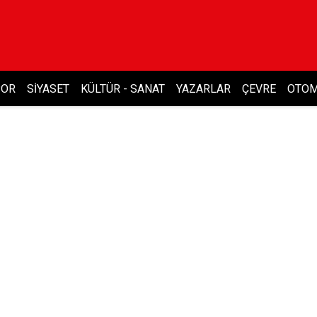
POR
SIYASET
KÜLTÜR - SANAT
YAZARLAR
ÇEVRE
OTOM