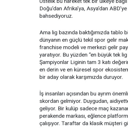
Üstelik bu hareket tek bir ülkeye bağl
Doğu’dan Afrika’ya, Asya’dan ABD’ye 
bahsediyoruz.
Ama lig bazında baktığımızda tablo bi
dünyanın en güçlü tekil spor gelir makin
franchise modeli ve merkezi gelir pa
yaratıyor. Bu yüzden “en büyük tek li
Şampiyonlar Liginin tam 3 katı değeri
en derin ve en küresel spor ekosistem
bir aday olarak karşımızda duruyor.
İş insanları açısından bu ayrım öneml
skordan gelmiyor. Duygudan, aidiyett
geliyor. Bir kulüp sadece maç kazanan
perakende markası, eğlence platformu, 
çalışıyor. Taraftar da klasik müşteri