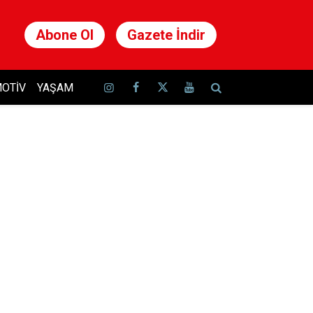
Abone Ol
Gazete İndir
OTIV
YAŞAM