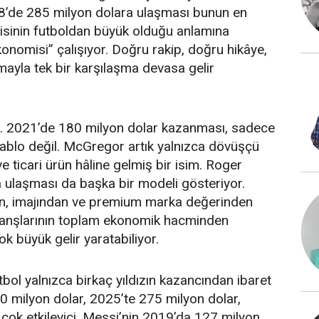
18’de 285 milyon dolara ulaşması bunun en
isinin futboldan büyük olduğu anlamına
onomisi” çalışıyor. Doğru rakip, doğru hikâye,
ayla tek bir karşılaşma devasa gelir
. 2021’de 180 milyon dolar kazanması, sadece
tablo değil. McGregor artık yalnızca dövüşçü
e ticari ürün hâline gelmiş bir isim. Roger
 ulaşması da başka bir modeli gösteriyor.
an, imajından ve premium marka değerinden
branşlarının toplam ekonomik hacminden
ok büyük gelir yaratabiliyor.
tbol yalnızca birkaç yıldızın kazancından ibaret
0 milyon dolar, 2025’te 275 milyon dolar,
ok etkileyici. Messi’nin 2019’da 127 milyon