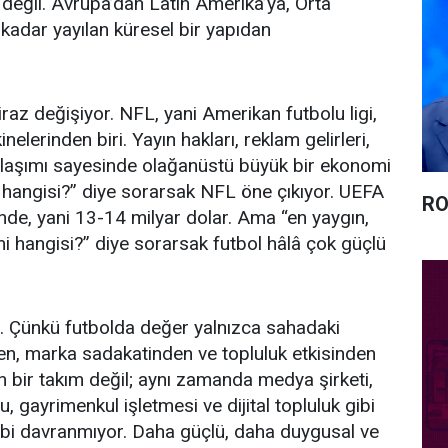
ı değil. Avrupa’dan Latin Amerika’ya, Orta
kadar yayılan küresel bir yapıdan
raz değişiyor. NFL, yani Amerikan futbolu ligi,
elerinden biri. Yayın hakları, reklam gelirleri,
ylaşımı sayesinde olağanüstü büyük bir ekonomi
g hangisi?” diye sorarsak NFL öne çıkıyor. UEFA
RO
nde, yani 13-14 milyar dolar. Ama “en yaygın,
i hangisi?” diye sorarsak futbol hâlâ çok güçlü
i. Çünkü futbolda değer yalnızca sahadaki
en, marka sadakatinden ve topluluk etkisinden
 bir takım değil; aynı zamanda medya şirketi,
gayrimenkul işletmesi ve dijital topluluk gibi
 gibi davranmıyor. Daha güçlü, daha duygusal ve