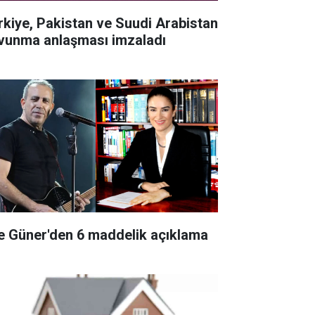
rkiye, Pakistan ve Suudi Arabistan
vunma anlaşması imzaladı
e Güner'den 6 maddelik açıklama