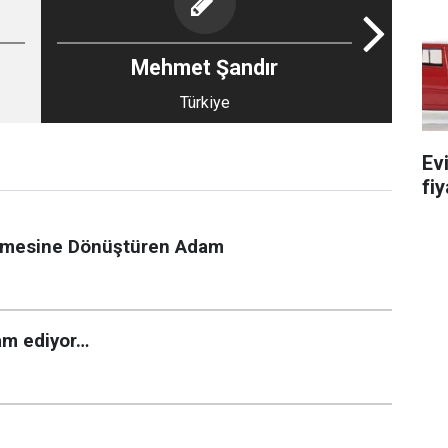
Mehmet Şandır
Türkiye
Ev
fiy
şletmesine Dönüştüren Adam
am ediyor…